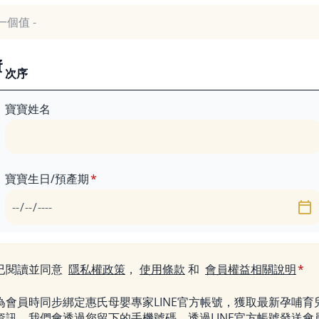
資
次序
寶寶姓名
寶寶生日/預產期
日期
已閱讀並同意
隱私權政策
，
使用條款
和
會員權益相關說明
為會員時同步綁定惠氏母嬰專家LINE官方帳號，獲取最新孕哺育
資訊，我們會透過您留下的手機號碼，透過LINE官方帳號發送會