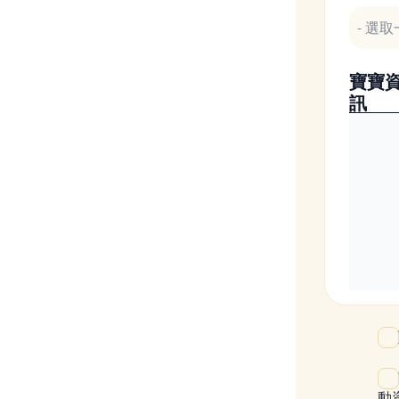
寶寶
訊
我
成
動