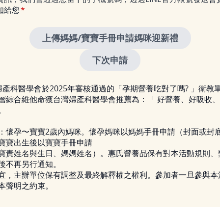
知給您
婦產科醫學會於2025年審核通過的「孕期營養吃對了嗎? 」衛教
層綜合維他命獲台灣婦產科醫學會推薦為：「 好營養、好吸收
。
：懷孕〜寶寶2歲內媽咪。懷孕媽咪以媽媽手冊申請（封面或封
寶寶出生後以寶寶手冊申請
寶責姓名與生日、媽媽姓名）。惠氏營養品保有對本活動規則、
後不再另行通知。
宜，主辦單位保有調整及最終解釋權之權利。參加者一旦參與本
本聲明之約束。