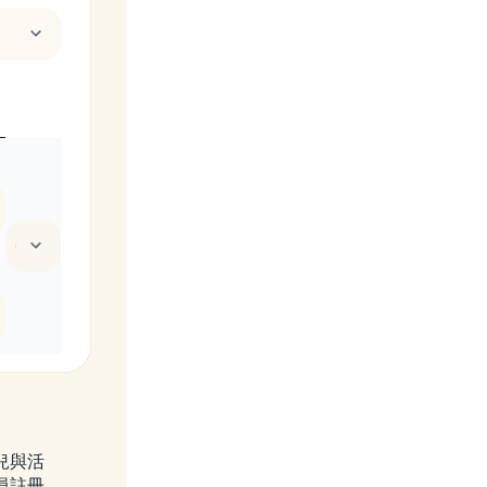
1 列的權重
兒與活
員註冊