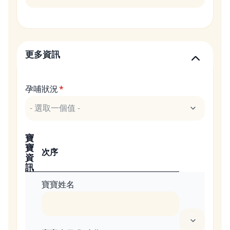
更多資訊
孕哺狀況
寶
寶
次序
資
訊
寶寶姓名
1 列的權重