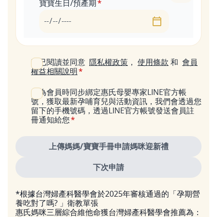
寶寶生日/預產期
日期
我已閱讀並同意
隱私權政策
，
使用條款
和
會員
權益相關說明
成為會員時同步綁定惠氏母嬰專家LINE官方帳
號，獲取最新孕哺育兒與活動資訊，我們會透過您
留下的手機號碼，透過LINE官方帳號發送會員註
冊通知給您
*根據台灣婦產科醫學會於2025年審核通過的「孕期營
養吃對了嗎? 」衛教單張
惠氏媽咪三層綜合維他命獲台灣婦產科醫學會推薦為：