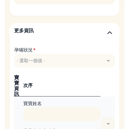
更多資訊
孕哺狀況
寶
寶
次序
資
訊
寶寶姓名
1 列的權重