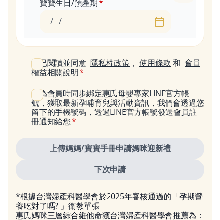
寶寶生日/預產期
日期
我已閱讀並同意
隱私權政策
，
使用條款
和
會員
權益相關說明
成為會員時同步綁定惠氏母嬰專家LINE官方帳
號，獲取最新孕哺育兒與活動資訊，我們會透過您
留下的手機號碼，透過LINE官方帳號發送會員註
冊通知給您
*根據台灣婦產科醫學會於2025年審核通過的「孕期營
養吃對了嗎? 」衛教單張
惠氏媽咪三層綜合維他命獲台灣婦產科醫學會推薦為：