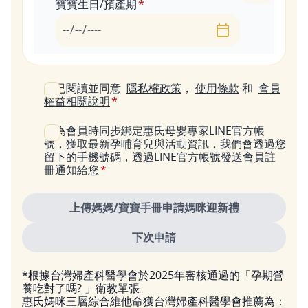
寶寶生日/預產期
日期
我已閱讀並同意
隱私權政策
，
使用條款
和
會員
權益相關說明
成為會員時同步綁定惠氏母嬰專家LINE官方帳
號，獲取最新孕哺育兒與活動資訊，我們會透過您
留下的手機號碼，透過LINE官方帳號發送會員註
冊通知給您
*根據台灣婦產科醫學會於2025年審核通過的「孕期營
養吃對了嗎? 」衛教單張
惠氏媽咪三層綜合維他命獲台灣婦產科醫學會推薦為：