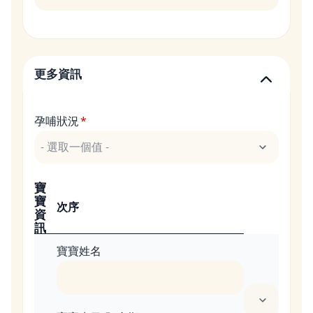
更多資訊
孕哺狀況
寶
寶
次序
資
訊
寶寶姓名
1 列的權重