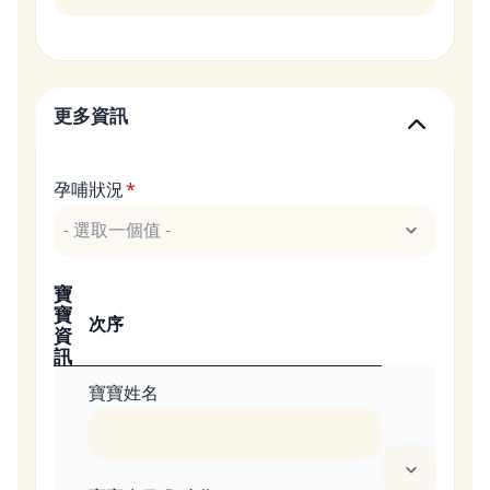
更多資訊
孕哺狀況
寶
寶
次序
資
訊
寶寶姓名
1 列的權重