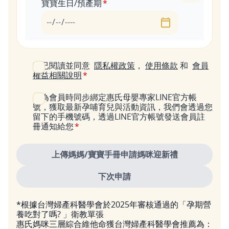
寶寶生日/預產期
日期
我已閱讀並同意
隱私權政策
，
使用條款
和
會員
權益相關說明
成為會員時同步綁定惠氏母嬰專家LINE官方帳
號，獲取最新孕哺育兒與活動資訊，我們會透過您
留下的手機號碼，透過LINE官方帳號發送會員註
冊通知給您
*根據台灣婦產科醫學會於2025年審核通過的「孕期營
養吃對了嗎? 」衛教單張
惠氏媽咪三層綜合維他命獲台灣婦產科醫學會推薦為：