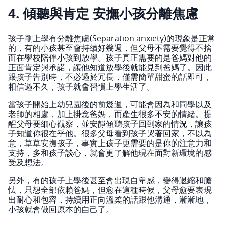
4. 傾聽與肯定 安撫小孩分離焦慮
孩子剛上學有分離焦慮(Separation anxiety)的現象是正常
的，有的小孩甚至會持續好幾週，但父母不需要覺得不捨
而在學校陪伴小孩到放學。孩子真正需要的是爸媽對他的
正面肯定與承諾，讓他知道放學後就能見到爸媽了。因此
跟孩子告別時，不必過於冗長，僅需簡單甜蜜的話即可，
相信過不久，孩子就會習慣上學生活了。
當孩子開始上幼兒園後的前幾週，可能會因為和同學以及
老師的相處，加上掛念爸媽，而產生很多不安的情緒。提
醒父母要細心觀察，並安靜傾聽孩子回到家的情況，讓孩
子知道你很在乎他。很多父母看到孩子哭著回家，不以為
意，草草安撫孩子，事實上孩子更需要的是你的注意力和
支持，多和孩子談心，就會更了解他現在面對新環境的感
受及想法。
另外，有的孩子上學後甚至會出現自卑感，變得退縮和膽
怯，只想全部依賴爸媽，但愈在這種時候，父母愈要表現
出耐心和包容，持續用正向溫柔的話跟他溝通，漸漸地，
小孩就會做回原本的自己了。