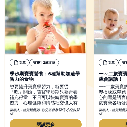
文章
寶寶1-2歲文章
文章
寶
學步期寶寶營養：6種幫助加速學
一～二歲寶
習力的食物
跳會講話！
想要提升寶寶學習力，就要從
一~二歲寶寶
「吃」開始，寶寶學步期只要營養
爬樓梯或奔跑
補充得當，不只可以快轉寶寶的學
心的還是語言
習力，心理健康和情感社交也大有
歲寶寶各項發
幫助！
教一歲寶寶說
審稿人 - 盧芳廷醫師, 彰化基督教醫院 小兒科醫
審稿人 - 盧芳廷醫
師
師
閱讀更多