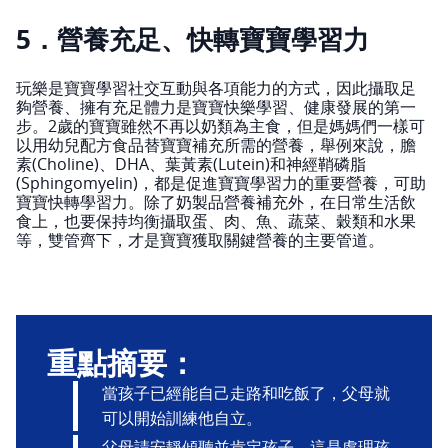
5．營養充足、快轉寶寶學習力
玩樂是寶寶學習社交互動與各項能力的方式，因此攝取足
夠營養、擁有充足體力是寶寶快樂學習、健康發展的第一
步。2歲的寶寶雖然不再以奶類為主食，但是媽媽們一樣可
以用幼兒配方食品替寶寶補充所需的營養，舉例來說，膽
素(Choline)、DHA、葉黃素(Lutein)和神經鞘磷脂
(Sphingomyelin)，都是促進寶寶學習力的重要營養，可助
寶寶快轉學習力。除了奶製品營養補充外，在日常生活飲
食上，也要保持均衡攝取蛋、肉、魚、蔬菜、穀類和水果
等，雙管齊下，才是寶寶獲取關鍵營養的主要管道。
重點摘要：
當孩子已經能自己走路和吃飯了，父母就
可以開始訓練他自立。
父母請安靜傾聽並肯定孩子，這是處理孩