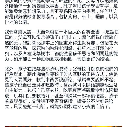
學步期的小孩正處於學習力旺盛的年紀，父母可以把握機
會陪他們一起讀圖畫故事書，除了幫助孩子學習單字，還
能激發創意和想像力，且不要侷限在室內學習，任何地方
都是很好的機會教育場合，包括廚房、車上、睡前，以及
戶外的公園。
我們常聽人說，大自然就是一本巨大的百科全書 ，這話是
真的，父母可以常常帶孩子出門走走，讓他們親自體驗自
然的美，絕對會比課本上的圖畫來得生動有趣，包括在天
空飛翔的鳥、採花蜜的蜜蜂和蝴蝶、在草地上打滾的小
狗，以及各種花草樹木，都能激發孩子思考和問問題的能
力，如果能去一趟動物園或植物園，會是更好的體驗。
此外，孩子在跟鄰居小孩玩耍時，父母也可以觀察他們的
行為舉止，藉此機會教導孩子與人互動的正確方式，像是
見到人要問好、收到東西要說謝謝、做錯事要說對不起。
當孩子能自己走路和吃飯時，爸媽就可以開始訓練他生活
自主能力，包括自己穿衣服、吃完東西將碗盤拿到洗碗槽
放、玩具用完要收拾好，甚至和媽媽一起準備便當。孩子
若表現得好，父母請不要吝嗇稱讚。讚美並不需刻意誇
大，只要短短一句話，就能鼓勵和建立小孩的自信了。