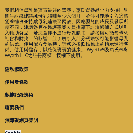
我們相信母乳是寶寶最好的營養，惠氏營養品全力支持世界
衛生組織建議純母乳餵哺至少六個月，並儘可能地引入適當
營養輔食並持續母乳哺餵至兩歲。因應嬰兒的成長及發展所
需不同，建議您應在醫護專業人員指導下討論餵哺方式與引
入輔助食品。若您選擇不進行母乳餵哺，請考慮可能會帶來
社會和財務上的影響，並了解引入部分瓶餵後可能影響母乳
的供應。使用配方食品時，請務必按照標籤上的指示進行準
備、使用與儲存，以確保寶寶的健康。 Wyeth®及惠氏®為
Wyeth LLC之註冊商標，授權下使用。
隱私權政策
使用者條款
數據記錄技術
聯繫我們
無障礙網頁聲明
Cookie