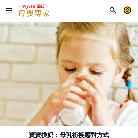
寶寶換奶：母乳銜接應對方式