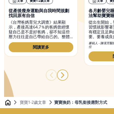
文章
寶寶1-2歲文章
文章
寶
從產後瘦身運動與自我時間規劃
各月齡嬰兒睡
找回原有自信
法幫助寶寶
《台灣爸媽育兒大調查》結果顯
從出生開始，
示，產後高達64.7％的爸媽曾經懷
習慣就影響著
疑自己是不是好爸媽，卻不知這些
有穩定且足夠
壓力往往是自己帶給自己的。整體
要。要養成良
而言，多數媽媽產後將面臨回不回
的作息，爸媽
審稿人 - 陳瑛芳醫
職場、如何安頓寶寶等問題；其
時間的拿捏，
閱讀更多
任
中，媽媽產後最能自我掌握的，就
該要睡多久，
是透過調整飲食與規律運動來養成
標。
更好、更有自信的自己。
寶寶1-2歲文章
寶寶換奶：母乳銜接應對方式
Home