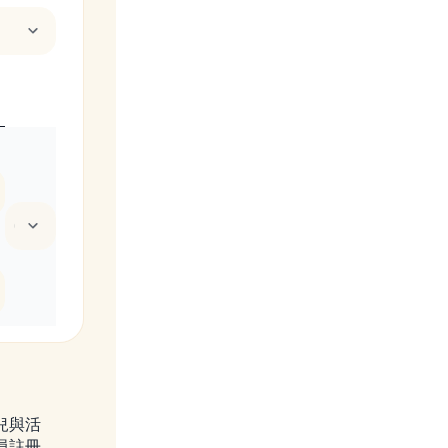
1 列的權重
兒與活
員註冊