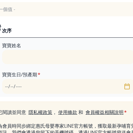
資
次序
寶寶姓名
寶寶生日/預產期
日期
已閱讀並同意
隱私權政策
，
使用條款
和
會員權益相關說明
為會員時同步綁定惠氏母嬰專家LINE官方帳號，獲取最新孕哺育
資訊，我們會透過您留下的手機號碼，透過LINE官方帳號發送會