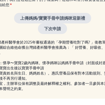
知給您
婦產科醫學會於2025年審核通過的「孕期營養吃對了嗎? 」衛教
層綜合維他命獲台灣婦產科醫學會推薦為：「 好營養、好吸收
。
：懷孕〜寶寶2歲內媽咪。懷孕媽咪以媽媽手冊申請（封面或封
寶寶出生後以寶寶手冊申請
寶責姓名與生日、媽媽姓名）。惠氏營養品保有對本活動規則、
後不再另行通知。
宜，主辦單位保有調整及最終解釋權之權利。參加者一旦參與本
本聲明之約束。