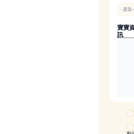
寶寶
訊
我
成
動