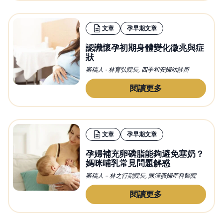
文章
孕早期文章
認識懷孕初期身體變化徵兆與症
狀
審稿人 - 林育弘院長, 四季和安婦幼診所
閱讀更多
文章
孕早期文章
孕婦補充卵磷脂能夠避免塞奶？
媽咪哺乳常見問題解惑
審稿人 – 林之行副院長, 陳澤彥婦產科醫院
閱讀更多