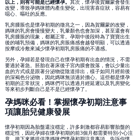
以上，則有可能是已經懷孕。
其次，懷孕後賀爾蒙會發生
改變，導致孕媽咪體內產生變化，出現害喜症狀，容易有
噁心、嘔吐的反應。
乳房腫脹也是懷孕初期的徵兆之一，因為賀爾蒙的改變，
媽咪的乳房會慢慢變大，乳暈顏色也會加深，甚至還會有
乳房腫脹的現象，都屬正常。孕期中後段時為了寶寶出生
後的哺乳預備，媽咪的乳房脹痛感會越發明顯，可以透過
按摩或冷敷來減少懷孕初期乳房脹痛的不適感。
另外，孕婦若是發現自己在懷孕初期有出血的情況，不需
要過於著急。胚胎在著床後子宮內膜會脫落，會以少量出
血的方式或是跟著分泌物從陰道排出，樣子如同月經前後
的深褐色分泌物，因此媽咪無須過於擔心。這些都是懷孕
初期的正常狀況，媽咪們可以透過月經延遲以及乳房變化
等來初步判斷自己是不是已經懷孕了。
孕媽咪必看！掌握懷孕初期注意事
項讓胎兒健康發展
懷孕初期因為胎盤還沒穩定，許多刺激都容易影響胎盤的
穩定性，因此孕婦在懷孕初期的前3個月都需要特別小心注
意。接下來將提供準媽咪們懷孕初期注意事項，告訴你懷