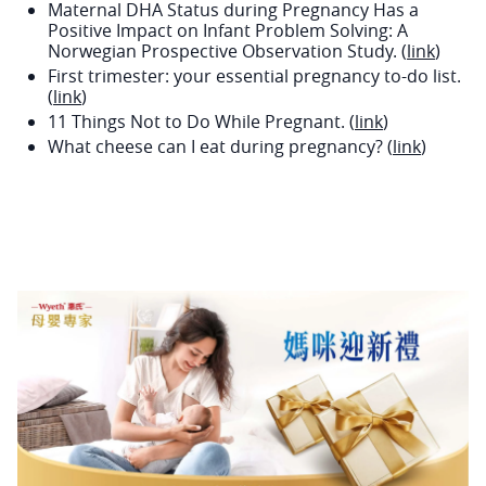
Maternal DHA Status during Pregnancy Has a
Positive Impact on Infant Problem Solving: A
Norwegian Prospective Observation Study. (
link
)
First trimester: your essential pregnancy to-do list.
(
link
)
11 Things Not to Do While Pregnant. (
link
)
What cheese can I eat during pregnancy? (
link
)