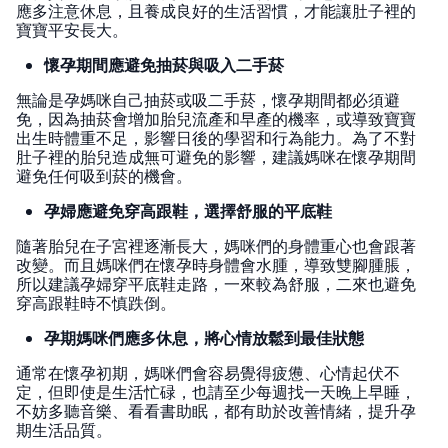
應多注意休息，且養成良好的生活習慣，才能讓肚子裡的
寶寶平安長大。
懷孕期間應避免抽菸與吸入二手菸
無論是孕媽咪自己抽菸或吸二手菸，懷孕期間都必須避
免，因為抽菸會增加胎兒流產和早產的機率，或導致寶寶
出生時體重不足，影響日後的學習和行為能力。為了不對
肚子裡的胎兒造成無可避免的影響，建議媽咪在懷孕期間
避免任何吸到菸的機會。
孕婦應避免穿高跟鞋，選擇舒服的平底鞋
隨著胎兒在子宮裡逐漸長大，媽咪們的身體重心也會跟著
改變。而且媽咪們在懷孕時身體會水腫，導致雙腳腫脹，
所以建議孕婦穿平底鞋走路，一來較為舒服，二來也避免
穿高跟鞋時不慎跌倒。
孕期媽咪們應多休息，將心情放鬆到最佳狀態
通常在懷孕初期，媽咪們會容易覺得疲憊、心情起伏不
定，但即使是生活忙碌，也請至少每週找一天晚上早睡，
不妨多聽音樂、看看書助眠，都有助於改善情緒，提升孕
期生活品質。