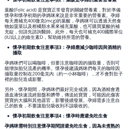
葉酸(Folic acid) 是寶寶正常發育的關鍵營養素，對於準備
懷孕和懷孕初期的孕媽咪來說是非常重要的營養素。孕婦
每天應補充400微克(mcg)的葉酸，孕媽咪可以透過天然食
物如菠菜以及柑橘類水果來補充葉酸，也可購買葉酸的補
充錠，但請先諮詢醫師。此外，每天也可補充400國際單位
(IU)以上的維生素D，幫助維持所需的營養。
懷孕初期飲食注意事項3：孕婦應減少咖啡因與酒精的
攝取
孕媽咪們可以喝咖啡，但要注意咖啡因的攝取量，否則可
能增加胎兒流產的機率。懷孕後建議媽咪們每天的咖啡因
攝取量控制在200毫克內（約一小杯咖啡），才不會對肚子
裡的胎兒造成影響。
另外，懷孕期間，孕媽咪們最好完全戒酒，因為酒精會透
過血液快速流經胎盤和臍帶，傳送給寶寶，可能因此傷害
寶寶的大腦和其他器官，影響後續發展。孕婦需多注意自
己的飲食，不要讓胎兒吸收到不該吸收的。
懷孕初期飲食注意事項4：懷孕時應避免吃生食
孕媽咪需特別注意懷孕期間請避免吃生食，因為未煮熟的