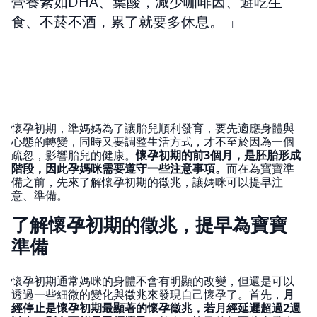
營養素如DHA、葉酸，減少咖啡因、避吃生
食、不菸不酒，累了就要多休息。
懷孕初期，準媽媽為了讓胎兒順利發育，要先適應身體與
心態的轉變，同時又要調整生活方式，才不至於因為一個
疏忽，影響胎兒的健康。
懷孕初期的前3個月，是胚胎形成
階段，因此孕媽咪需要遵守一些注意事項。
而在為寶寶準
備之前，先來了解懷孕初期的徵兆，讓媽咪可以提早注
意、準備。
了解懷孕初期的徵兆，提早為寶寶
準備
懷孕初期通常媽咪的身體不會有明顯的改變，但還是可以
透過一些細微的變化與徵兆來發現自己懷孕了。首先，
月
經停止是懷孕初期最顯著的懷孕徵兆，若月經延遲超過2週