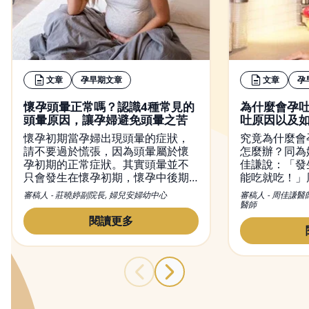
文章
孕早期文章
文章
孕
懷孕頭暈正常嗎？認識4種常見的
為什麼會孕
頭暈原因，讓孕婦避免頭暈之苦
吐原因以及
懷孕初期當孕婦出現頭暈的症狀，
究竟為什麼會
請不要過於慌張，因為頭暈屬於懷
怎麼辦？同為
孕初期的正常症狀。其實頭暈並不
佳謙說：「發
只會發生在懷孕初期，懷孕中後期
能吃就吃！」
也有可能出現頭暈現象。然而，造
初期孕吐經驗
審稿人 - 莊曉婷副院長, 婦兒安婦幼中心
審稿人 - 周佳謙醫
成懷孕頭暈的原因有很多種，從懷
和容易引起脹
醫師
孕初期到晚期都有可能出現頭暈的
量多餐的進食
閱讀更多
症狀，而改善頭暈的方法也不盡相
胃酸，舒緩孕
同，本文不僅會介紹頭暈的原因，
同時也會提供緩解懷孕頭暈的方
法。