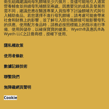
衛生組織建議純母乳餵哺至少六個月，並儘可能地引入適當
營養輔食並持續母乳哺餵至兩歲。因應嬰兒的成長及發展所
需不同，建議您應在醫護專業人員指導下討論餵哺方式與引
入輔助食品。若您選擇不進行母乳餵哺，請考慮可能會帶來
社會和財務上的影響，並了解引入部分瓶餵後可能影響母乳
的供應。使用配方食品時，請務必按照標籤上的指示進行準
備、使用與儲存，以確保寶寶的健康。 Wyeth®及惠氏®為
Wyeth LLC之註冊商標，授權下使用。
隱私權政策
使用者條款
數據記錄技術
聯繫我們
無障礙網頁聲明
Cookie