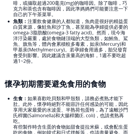
啡，或攝取超過200毫克(mg)的咖啡因。除了咖啡，巧
克力和茶也含有咖啡因，因此準媽媽們可能要注意一下
自己的下午茶菜單。
魚類：
注重飲食健康的人都知道，魚肉是很好的精益蛋
白質來源，像鮭魚和沙丁魚，甚至能為孕婦提供必要的
omega-3脂肪酸(omega-3 fatty acid)。然而，現今海
洋汙染嚴重，處於食物鏈頂端的大型魚類，如鮪魚、鯊
魚、旗魚等，體內會累積較多毒素，如汞(Mercury)和
甲基汞(Methylmercury)。若孕婦食用過多，胎兒發育
會受到影響。因此建議含汞量高的海鮮，1週不要吃超
過1~2份。
懷孕初期需要避免食用的食物
生食：
如果喜歡吃貝類和甲殼類，請務必煮熟才能下
肚。此外，懷孕時絕對不能容許任何感染的可能，因此
享用大家最愛的水波蛋、半熟荷包蛋時，為了遠離沙門
氏桿菌(Salmonella)和大腸桿菌(E. coli)，也請煮熟再
吃。
有些製作時含生蛋的食物如甜食提拉米蘇，或會配生蛋
吃的食物，例如韓式和日式拌飯等，也請盡量避免。而