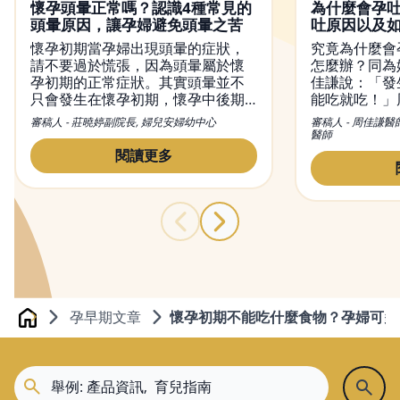
懷孕頭暈正常嗎？認識4種常見的
為什麼會孕
頭暈原因，讓孕婦避免頭暈之苦
吐原因以及
懷孕初期當孕婦出現頭暈的症狀，
究竟為什麼會
請不要過於慌張，因為頭暈屬於懷
怎麼辦？同為
孕初期的正常症狀。其實頭暈並不
佳謙說：「發
只會發生在懷孕初期，懷孕中後期
能吃就吃！」
也有可能出現頭暈現象。然而，造
初期孕吐經驗
審稿人 - 莊曉婷副院長, 婦兒安婦幼中心
審稿人 - 周佳謙醫
成懷孕頭暈的原因有很多種，從懷
和容易引起脹
醫師
孕初期到晚期都有可能出現頭暈的
量多餐的進食
閱讀更多
症狀，而改善頭暈的方法也不盡相
胃酸，舒緩孕
同，本文不僅會介紹頭暈的原因，
同時也會提供緩解懷孕頭暈的方
法。
孕早期文章
懷孕初期不能吃什麼食物？孕婦可多
Home