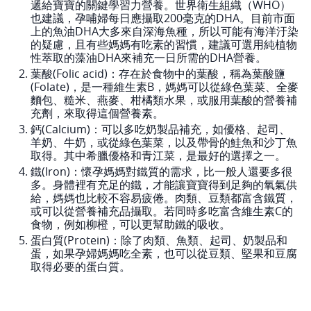
遞給寶寶的關鍵學習力營養。世界衛生組織（WHO）
也建議，孕哺婦每日應攝取200毫克的DHA。目前市面
上的魚油DHA大多來自深海魚種，所以可能有海洋汙染
的疑慮，且有些媽媽有吃素的習慣，建議可選用純植物
性萃取的藻油DHA來補充一日所需的DHA營養。
葉酸(Folic acid)：存在於食物中的葉酸，稱為葉酸鹽
(Folate)，是一種維生素B，媽媽可以從綠色葉菜、全麥
麵包、糙米、燕麥、柑橘類水果，或服用葉酸的營養補
充劑，來取得這個營養素。
鈣(Calcium)：可以多吃奶製品補充，如優格、起司、
羊奶、牛奶，或從綠色葉菜，以及帶骨的鮭魚和沙丁魚
取得。其中希臘優格和青江菜，是最好的選擇之一。
鐵(Iron)：懷孕媽媽對鐵質的需求，比一般人還要多很
多。身體裡有充足的鐵，才能讓寶寶得到足夠的氧氣供
給，媽媽也比較不容易疲倦。肉類、豆類都富含鐵質，
或可以從營養補充品攝取。若同時多吃富含維生素C的
食物，例如柳橙，可以更幫助鐵的吸收。
蛋白質(Protein)：除了肉類、魚類、起司、奶製品和
蛋，如果孕婦媽媽吃全素，也可以從豆類、堅果和豆腐
取得必要的蛋白質。