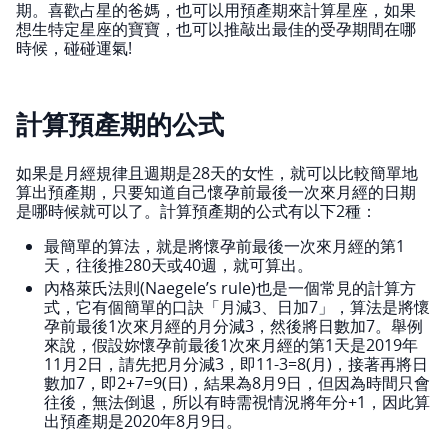
期。喜歡占星的爸媽，也可以用預產期來計算星座，如果
想生特定星座的寶寶，也可以推敲出最佳的受孕期間在哪
時候，碰碰運氣!
計算預產期的公式
如果是月經規律且週期是28天的女性，就可以比較簡單地
算出預產期，只要知道自己懷孕前最後一次來月經的日期
是哪時候就可以了。計算預產期的公式有以下2種：
最簡單的算法，就是將懷孕前最後一次來月經的第1
天，往後推280天或40週，就可算出。
內格萊氏法則(Naegele’s rule)也是一個常見的計算方
式，它有個簡單的口訣「月減3、日加7」，算法是將懷
孕前最後1次來月經的月分減3，然後將日數加7。舉例
來說，假設妳懷孕前最後1次來月經的第1天是2019年
11月2日，請先把月分減3，即11-3=8(月)，接著再將日
數加7，即2+7=9(日)，結果為8月9日，但因為時間只會
往後，無法倒退，所以有時需視情況將年分+1，因此算
出預產期是2020年8月9日。