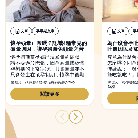
文章
孕早期文章
文章
孕
懷孕頭暈正常嗎？認識4種常見的
為什麼會孕
頭暈原因，讓孕婦避免頭暈之苦
吐原因以及
懷孕初期當孕婦出現頭暈的症狀，
究竟為什麼會
請不要過於慌張，因為頭暈屬於懷
怎麼辦？同為
孕初期的正常症狀。其實頭暈並不
佳謙說：「發
只會發生在懷孕初期，懷孕中後期
能吃就吃！」
也有可能出現頭暈現象。然而，造
初期孕吐經驗
審稿人 - 莊曉婷副院長, 婦兒安婦幼中心
審稿人 - 周佳謙醫
成懷孕頭暈的原因有很多種，從懷
和容易引起脹
醫師
孕初期到晚期都有可能出現頭暈的
量多餐的進食
閱讀更多
症狀，而改善頭暈的方法也不盡相
胃酸，舒緩孕
同，本文不僅會介紹頭暈的原因，
同時也會提供緩解懷孕頭暈的方
法。