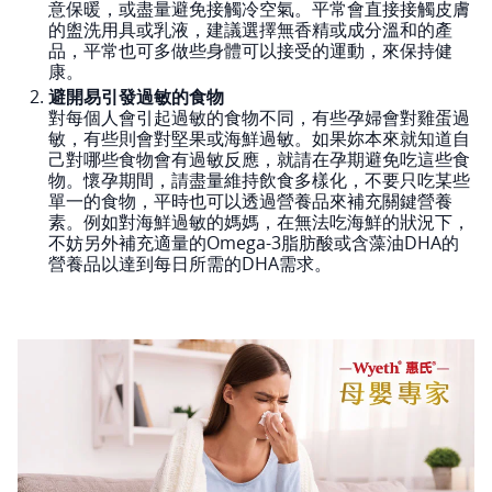
意保暖，或盡量避免接觸冷空氣。平常會直接接觸皮膚
的盥洗用具或乳液，建議選擇無香精或成分溫和的產
品，平常也可多做些身體可以接受的運動，來保持健
康。
避開易引發過敏的食物
對每個人會引起過敏的食物不同，有些孕婦會對雞蛋過
敏，有些則會對堅果或海鮮過敏。如果妳本來就知道自
己對哪些食物會有過敏反應，就請在孕期避免吃這些食
物。懷孕期間，請盡量維持飲食多樣化，不要只吃某些
單一的食物，平時也可以透過營養品來補充關鍵營養
素。例如對海鮮過敏的媽媽，在無法吃海鮮的狀況下，
不妨另外補充適量的Omega-3脂肪酸或含藻油DHA的
營養品以達到每日所需的DHA需求。