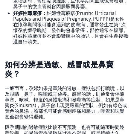
素增加時，會使黏膜腫脹，且懷孕期間血液也會增加，
鼻子中的微血管就會因腫脹而鼻塞。
妊娠性蕁麻疹：
妊娠性蕁麻疹(Pruritic Urticarial
Papules and Plaques of Pregnancy, PUPPP)是女性
在懷孕期間很可能會遇到的皮膚病，通常發生在第1次
懷孕的懷孕晚期，發作時會非常癢，部位通常在腹部。
妊娠性蕁麻疹並不會影響腹中的胎兒，且會在生產後幾
週自行消失。
如何分辨是過敏、感冒或是鼻竇
炎？
一般而言，孕婦如果是單純的過敏，症狀包括打噴嚏，以
及眼睛、鼻子、喉嚨或耳朵癢。感冒的話，則通常會伴隨
鼻塞、咳嗽、輕度的身體痠痛和喉嚨痛等症狀。如果是鼻
竇炎(Sinusitis)，鼻子會出現更嚴重的症狀，例如有綠色或
黃色的鼻涕，臉部也可能會感到疼痛和壓力，嗅覺和味覺
甚至都會變得遲鈍。
懷孕期間的過敏症狀比較不可預測，也有可能隨著時間逐
漸改善，如果妳覺得過敏症狀很不舒服，或是持續太久，