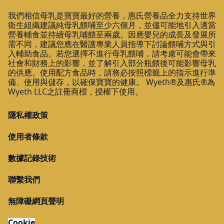
我們相信母乳是寶寶最好的營養，惠氏營養品全力支持世界
衛生組織建議純母乳餵哺至少六個月，並儘可能地引入適當
營養輔食並持續母乳哺餵至兩歲。因應嬰兒的成長及發展所
需不同，建議您應在醫護專業人員指導下討論餵哺方式與引
入輔助食品。若您選擇不進行母乳餵哺，請考慮可能會帶來
社會和財務上的影響，並了解引入部分瓶餵後可能影響母乳
的供應。使用配方食品時，請務必按照標籤上的指示進行準
備、使用與儲存，以確保寶寶的健康。 Wyeth®及惠氏®為
Wyeth LLC之註冊商標，授權下使用。
隱私權政策
使用者條款
數據記錄技術
聯繫我們
無障礙網頁聲明
Cookie