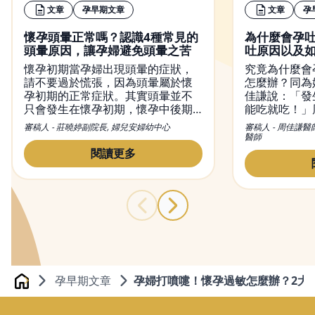
文章
孕早期文章
文章
孕
懷孕頭暈正常嗎？認識4種常見的
為什麼會孕
頭暈原因，讓孕婦避免頭暈之苦
吐原因以及
懷孕初期當孕婦出現頭暈的症狀，
究竟為什麼會
請不要過於慌張，因為頭暈屬於懷
怎麼辦？同為
孕初期的正常症狀。其實頭暈並不
佳謙說：「發
只會發生在懷孕初期，懷孕中後期
能吃就吃！」
也有可能出現頭暈現象。然而，造
初期孕吐經驗
審稿人 - 莊曉婷副院長, 婦兒安婦幼中心
審稿人 - 周佳謙醫
成懷孕頭暈的原因有很多種，從懷
和容易引起脹
醫師
孕初期到晚期都有可能出現頭暈的
量多餐的進食
閱讀更多
症狀，而改善頭暈的方法也不盡相
胃酸，舒緩孕
同，本文不僅會介紹頭暈的原因，
同時也會提供緩解懷孕頭暈的方
法。
孕早期文章
孕婦打噴嚏！懷孕過敏怎麼辦？2大
Home