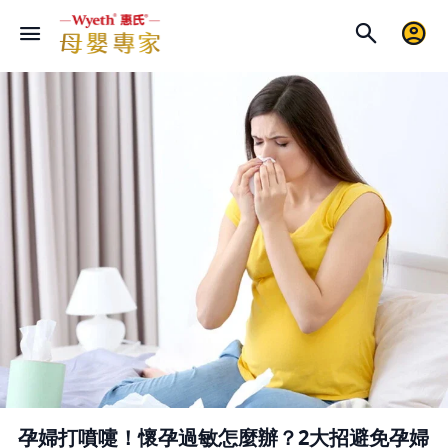
孕婦打噴嚏！懷孕過敏怎麼辦？2大招避免孕婦