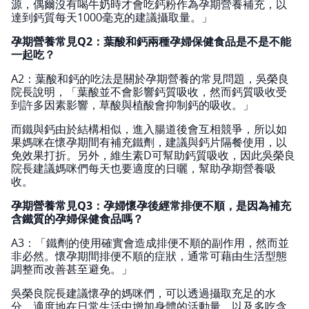
源，偶爾沒有喝牛奶時才會吃鈣粉作為孕期營養補充，以
達到鈣質每天1000毫克的建議攝取量。」
孕期營養常見Q2：葉酸和鈣兩種孕婦保健食品是不是不能
一起吃？
A2：葉酸和鈣的吃法是關於孕期營養的常見問題，吳榮良
院長說明，「葉酸並不會影響鈣質吸收，然而鈣質吸收受
到許多因素影響，草酸與植酸會抑制鈣的吸收。」
而鐵與鈣由於結構相似，進入腸道後會互相競爭，所以如
果媽咪在懷孕期間有補充鐵劑，建議與鈣片隔餐使用，以
免效果打折。另外，維生素D可幫助鈣質吸收，因此吳榮良
院長建議媽咪們每天也要適度的日曬，幫助孕期營養吸
收。
孕期營養常見Q3：孕婦懷孕後經常排便不順，是因為補充
含鐵質的孕婦保健食品嗎？
A3：「鐵劑的使用確實會造成排便不順的副作用，然而並
非必然。懷孕期間排便不順的症狀，通常可藉由生活型態
調整而改善甚至避免。」
吳榮良院長建議懷孕的媽咪們，可以透過攝取充足的水
分、適度地在日常生活中增加身體的活動量，以及多吃含