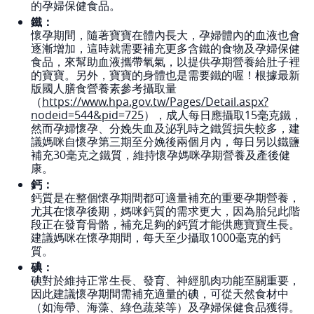
的孕婦保健食品。
鐵：
懷孕期間，隨著寶寶在體內長大，孕婦體內的血液也會
逐漸增加，這時就需要補充更多含鐵的食物及孕婦保健
食品，來幫助血液攜帶氧氣，以提供孕期營養給肚子裡
的寶寶。另外，寶寶的身體也是需要鐵的喔！根據最新
版國人膳食營養素參考攝取量
（
https://www.hpa.gov.tw/Pages/Detail.aspx?
nodeid=544&pid=725
），成人每日應攝取15毫克鐵，
然而孕婦懷孕、分娩失血及泌乳時之鐵質損失較多，建
議媽咪自懷孕第三期至分娩後兩個月內，每日另以鐵鹽
補充30毫克之鐵質，維持懷孕媽咪孕期營養及產後健
康。
鈣：
鈣質是在整個懷孕期間都可適量補充的重要孕期營養，
尤其在懷孕後期，媽咪鈣質的需求更大，因為胎兒此階
段正在發育骨骼，補充足夠的鈣質才能供應寶寶生長。
建議媽咪在懷孕期間，每天至少攝取1000毫克的鈣
質。
碘：
碘對於維持正常生長、發育、神經肌肉功能至關重要，
因此建議懷孕期間需補充適量的碘，可從天然食材中
（如海帶、海藻、綠色蔬菜等）及孕婦保健食品獲得。