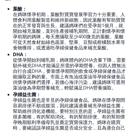
葉酸：
在媽咪懷孕初期，葉酸對寶寶發展學習力十分重要。人
體會利用葉酸製造和維持新細胞，因此葉酸有幫助寶寶
在的正常發育與生長。建議媽咪們在受孕前1個月，就
開始補充葉酸，直到生產後哺乳期間。正計劃懷孕和懷
孕初期的媽咪，每天應攝取至少400微克的葉酸。葉酸
可從天然食材如綠色蔬菜、堅果、豆類或柑橘類水果等
食物獲得，或透過吃孕婦保健食品來補充葉酸。
DHA：
從懷孕開始到哺乳期，媽咪體內的DHA含量下降，需要
額外補充DHA才能滿足所需的孕期營養。但因人體無法
自行合成DHA，要靠懷孕期間的飲食或孕婦保健食品才
能攝取足夠的量。市面上有魚油或藻油等孕婦保健食品
供懷孕媽咪們選擇，若擔心海洋污染，建議媽咪可選用
藻油做為孕期營養補充，輕鬆滿足DHA營養攝取。
孕婦益生菌：
孕婦益生菌也是常見的孕婦保健食品。媽咪在懷孕期間
容易排便不順或腹瀉，因此建議適量補充孕婦益生菌，
幫助維持消化道機能。要特別注意的是，孕婦益生菌有
很多菌種，有的幫助消化、有的幫助排便、有的幫助懷
孕晚期順利準備母乳並奠定寶寶保護力。媽咪在購買
時，要確認該孕婦益生菌是否成分安全，且為適合自己