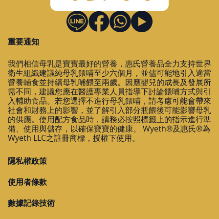
重要通知
我們相信母乳是寶寶最好的營養，惠氏營養品全力支持世界
衛生組織建議純母乳餵哺至少六個月，並儘可能地引入適當
營養輔食並持續母乳哺餵至兩歲。因應嬰兒的成長及發展所
需不同，建議您應在醫護專業人員指導下討論餵哺方式與引
入輔助食品。若您選擇不進行母乳餵哺，請考慮可能會帶來
社會和財務上的影響，並了解引入部分瓶餵後可能影響母乳
的供應。使用配方食品時，請務必按照標籤上的指示進行準
備、使用與儲存，以確保寶寶的健康。 Wyeth®及惠氏®為
Wyeth LLC之註冊商標，授權下使用。
隱私權政策
使用者條款
數據記錄技術