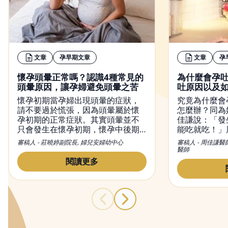
文章
孕早期文章
文章
孕
懷孕頭暈正常嗎？認識4種常見的
為什麼會孕
頭暈原因，讓孕婦避免頭暈之苦
吐原因以及
懷孕初期當孕婦出現頭暈的症狀，
究竟為什麼會
請不要過於慌張，因為頭暈屬於懷
怎麼辦？同為
孕初期的正常症狀。其實頭暈並不
佳謙說：「發
只會發生在懷孕初期，懷孕中後期
能吃就吃！」
也有可能出現頭暈現象。然而，造
初期孕吐經驗
審稿人 - 莊曉婷副院長, 婦兒安婦幼中心
審稿人 - 周佳謙醫
成懷孕頭暈的原因有很多種，從懷
和容易引起脹
醫師
孕初期到晚期都有可能出現頭暈的
量多餐的進食
閱讀更多
症狀，而改善頭暈的方法也不盡相
胃酸，舒緩孕
同，本文不僅會介紹頭暈的原因，
同時也會提供緩解懷孕頭暈的方
法。