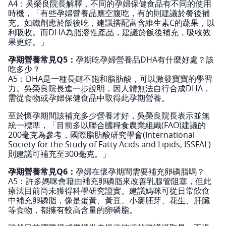
A4：吳榮良院長解釋，不同的孕婦保健食品有不同的使用
時機，「有些孕婦營養品應空腹吃，有的則建議於餐後補
充。如鐵劑應於飯後吃，建議搭配富含維生素C的蔬果，以
利吸收。而DHA為脂溶性產品，建議於飯後補充，吸收效
果更好。」
孕期營養常見Q5：
孕期吃孕婦營養品DHA有什麼好處？該
吃多少？
A5：DHA是一種長鏈不飽和脂肪酸，可以激發寶寶的學習
力。吳榮良院長進一步說明，因人體無法自行合成DHA，
需從食物或孕婦保健食品中取得此孕期營養。
至於懷孕期間該補充多少營養才好，吳榮良院長表示並無
統一標準，「目前多以聯合國糧食農業組織(FAO)建議的
200毫克為參考，國際脂肪酸研究學會(International
Society for the Study of Fatty Acids and Lipids, ISSFAL)
則建議可補充至300毫克。」
孕期營養常見Q6：
孕婦在懷孕期間需要補充卵磷脂嗎？
A5：許多媽咪會藉由補充卵磷脂來改善乳腺管阻塞，但此
療法目前尚未獲得科學研究證實。建議媽咪可從日常飲食
中補充卵磷脂，像是蛋黃、黃豆、小麥胚芽、花生、肝臟
等食物，都擁有較高含量的卵磷脂。