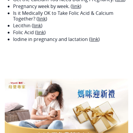
Pregnancy week by week. (
link
)
Is it Medically OK to Take Folic Acid & Calcium
Together? (
link
)
Lecithin (
link
)
Folic Acid (
link
)
Iodine in pregnancy and lactation (
link
)