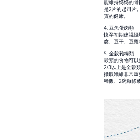
能維持媽媽的骨
是2片的起司片
寶的健康。
4. 豆魚蛋肉類
懷孕初期建議攝
腐、豆干、豆漿
5. 全穀雜糧類
穀類的食物可以
2/3以上是全
攝取纖維非常重
稀飯、2碗麵條