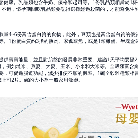
骼健康。乳品類包含牛奶、優格和起司等。1份乳品類相當於1
。不過，懷孕期間吃乳品類要記得選擇經過殺菌的，才能避免生
取量4~6份富含蛋白質的食物，此外，豆類也是富含蛋白質的優
等。1份蛋白質約3指的熟肉、家禽或魚，或是1顆雞蛋、半塊盒
提供寶寶能量，並且對胎盤的發展非常重要。建議1天平均要攝2.5
穀類，例如糙米、燕麥、大麥、玉米、小米和大米等。全穀類富含
要，可促進腸道功能，減少排便不順的機率。1碗全穀雜糧類相當
或吐司2片。碗的大小為一般家用飯碗。