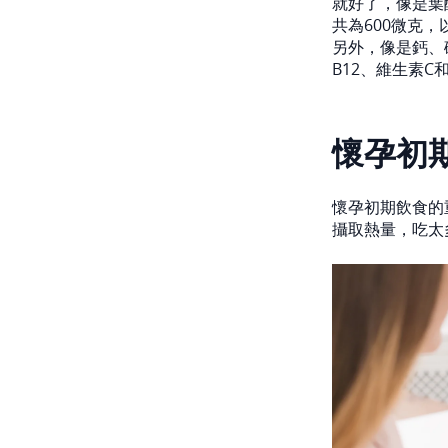
就好了，像是葉
共為600微克，
另外，像是鈣、
B12、維生素
懷孕初
懷孕初期飲食的
攝取熱量，吃太