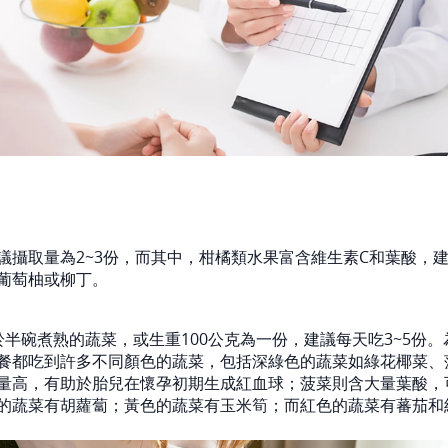
議攝取量為2~3份，而其中，柑橘類水果富含維生素C和葉酸，建
葡萄柚或柳丁。
於半碗煮熟的蔬菜，或生重100公克為一份，建議每天吃3~5份
餐都吃到許多不同顏色的蔬菜，包括深綠色的蔬菜如綠花椰菜、
量高，有助於胎兒在懷孕初期生成紅血球；菠菜則含大量葉酸，
的蔬菜有胡蘿蔔；黃色的蔬菜有玉米筍；而紅色的蔬菜有蕃茄和