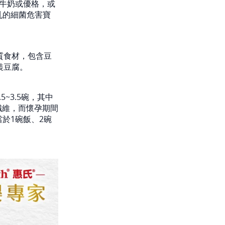
杯牛奶或優格，或
乳的細菌危害寶
質食材，包含豆
裝豆腐。
~3.5碗，其中
纖維，而懷孕期間
於1碗飯、2碗