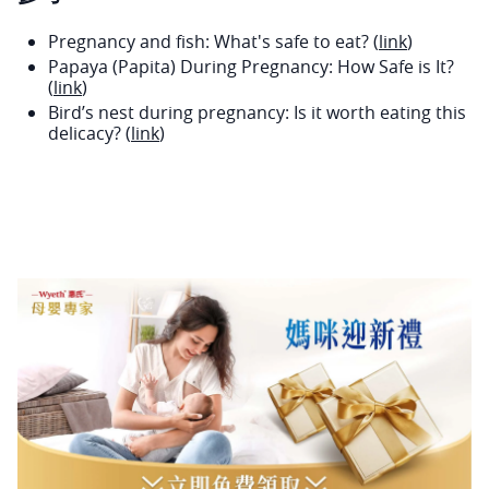
Pregnancy and fish: What's safe to eat? (
link
)
Papaya (Papita) During Pregnancy: How Safe is It?
(
link
)
Bird’s nest during pregnancy: Is it worth eating this
delicacy? (
link
)