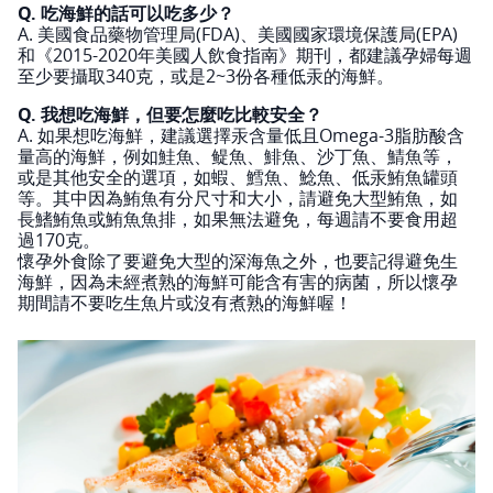
Q. 吃海鮮的話可以吃多少？
A. 美國食品藥物管理局(FDA)、美國國家環境保護局(EPA)
和《2015-2020年美國人飲食指南》期刊，都建議孕婦每週
至少要攝取340克，或是2~3份各種低汞的海鮮。
Q. 我想吃海鮮，但要怎麼吃比較安全？
A. 如果想吃海鮮，建議選擇汞含量低且Omega-3脂肪酸含
量高的海鮮，例如鮭魚、鳀魚、鯡魚、沙丁魚、鯖魚等，
或是其他安全的選項，如蝦、鱈魚、鯰魚、低汞鮪魚罐頭
等。其中因為鮪魚有分尺寸和大小，請避免大型鮪魚，如
長鰭鮪魚或鮪魚魚排，如果無法避免，每週請不要食用超
過170克。
懷孕外食除了要避免大型的深海魚之外，也要記得避免生
海鮮，因為未經煮熟的海鮮可能含有害的病菌，所以懷孕
期間請不要吃生魚片或沒有煮熟的海鮮喔！