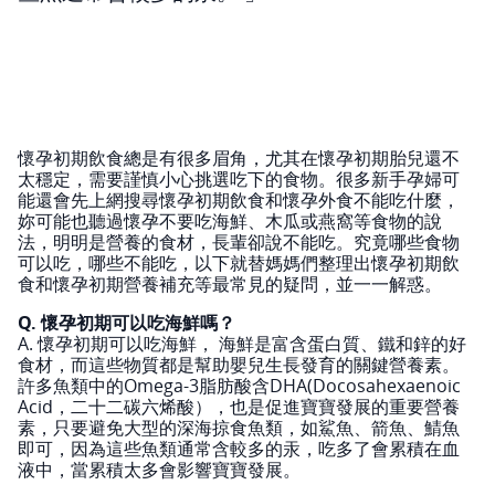
懷孕初期飲食總是有很多眉角，尤其在懷孕初期胎兒還不
太穩定，需要謹慎小心挑選吃下的食物。很多新手孕婦可
能還會先上網搜尋懷孕初期飲食和懷孕外食不能吃什麼，
妳可能也聽過懷孕不要吃海鮮、木瓜或燕窩等食物的說
法，明明是營養的食材，長輩卻說不能吃。究竟哪些食物
可以吃，哪些不能吃，以下就替媽媽們整理出懷孕初期飲
食和懷孕初期營養補充等最常見的疑問，並一一解惑。
Q. 懷孕初期可以吃海鮮嗎？
A. 懷孕初期可以吃海鮮， 海鮮是富含蛋白質、鐵和鋅的好
食材，而這些物質都是幫助嬰兒生長發育的關鍵營養素。
許多魚類中的Omega-3脂肪酸含DHA(Docosahexaenoic
Acid，二十二碳六烯酸），也是促進寶寶發展的重要營養
素，只要避免大型的深海掠食魚類，如鯊魚、箭魚、鯖魚
即可，因為這些魚類通常含較多的汞，吃多了會累積在血
液中，當累積太多會影響寶寶發展。