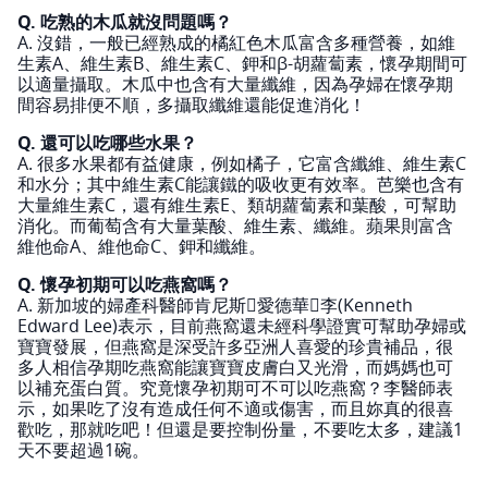
Q. 吃熟的木瓜就沒問題嗎？
A. 沒錯，一般已經熟成的橘紅色木瓜富含多種營養，如維
生素A、維生素B、維生素C、鉀和β-胡蘿蔔素，懷孕期間可
以適量攝取。木瓜中也含有大量纖維，因為孕婦在懷孕期
間容易排便不順，多攝取纖維還能促進消化！
Q. 還可以吃哪些水果？
A. 很多水果都有益健康，例如橘子，它富含纖維、維生素C
和水分；其中維生素C能讓鐵的吸收更有效率。芭樂也含有
大量維生素C，還有維生素E、類胡蘿蔔素和葉酸，可幫助
消化。而葡萄含有大量葉酸、維生素、纖維。蘋果則富含
維他命A、維他命C、鉀和纖維。
Q. 懷孕初期可以吃燕窩嗎？
A. 新加坡的婦產科醫師肯尼斯愛德華李(Kenneth
Edward Lee)表示，目前燕窩還未經科學證實可幫助孕婦或
寶寶發展，但燕窩是深受許多亞洲人喜愛的珍貴補品，很
多人相信孕期吃燕窩能讓寶寶皮膚白又光滑，而媽媽也可
以補充蛋白質。究竟懷孕初期可不可以吃燕窩？李醫師表
示，如果吃了沒有造成任何不適或傷害，而且妳真的很喜
歡吃，那就吃吧！但還是要控制份量，不要吃太多，建議1
天不要超過1碗。