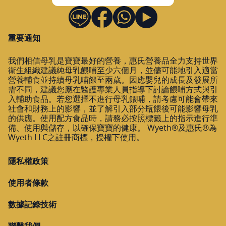
重要通知
我們相信母乳是寶寶最好的營養，惠氏營養品全力支持世界
衛生組織建議純母乳餵哺至少六個月，並儘可能地引入適當
營養輔食並持續母乳哺餵至兩歲。因應嬰兒的成長及發展所
需不同，建議您應在醫護專業人員指導下討論餵哺方式與引
入輔助食品。若您選擇不進行母乳餵哺，請考慮可能會帶來
社會和財務上的影響，並了解引入部分瓶餵後可能影響母乳
的供應。使用配方食品時，請務必按照標籤上的指示進行準
備、使用與儲存，以確保寶寶的健康。 Wyeth®及惠氏®為
Wyeth LLC之註冊商標，授權下使用。
隱私權政策
使用者條款
數據記錄技術
聯繫我們