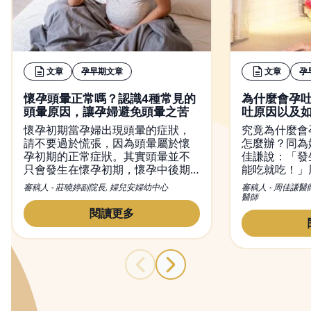
文章
孕早期文章
文章
孕
懷孕頭暈正常嗎？認識4種常見的
為什麼會孕
頭暈原因，讓孕婦避免頭暈之苦
吐原因以及
懷孕初期當孕婦出現頭暈的症狀，
究竟為什麼會
請不要過於慌張，因為頭暈屬於懷
怎麼辦？同為
孕初期的正常症狀。其實頭暈並不
佳謙說：「發
只會發生在懷孕初期，懷孕中後期
能吃就吃！」
也有可能出現頭暈現象。然而，造
初期孕吐經驗
審稿人 - 莊曉婷副院長, 婦兒安婦幼中心
審稿人 - 周佳謙醫
成懷孕頭暈的原因有很多種，從懷
和容易引起脹
醫師
孕初期到晚期都有可能出現頭暈的
量多餐的進食
閱讀更多
症狀，而改善頭暈的方法也不盡相
胃酸，舒緩孕
同，本文不僅會介紹頭暈的原因，
同時也會提供緩解懷孕頭暈的方
法。