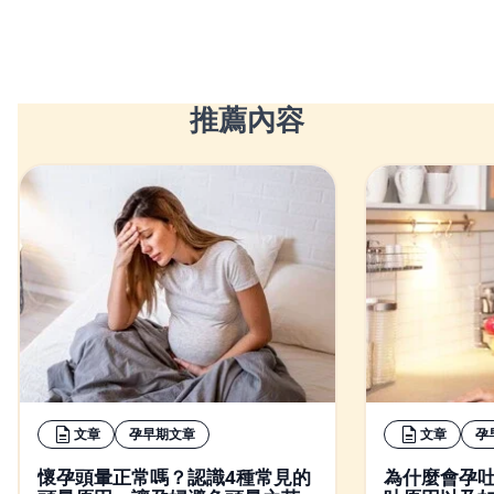
推薦內容
文章
孕早期文章
文章
孕
懷孕頭暈正常嗎？認識4種常見的
為什麼會孕