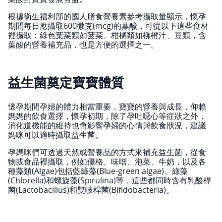
根據衛生福利部的國人膳食營養素參考攝取量顯示，懷孕
期間每日應攝取600微克(mcg)的葉酸，可從以下這些食材
裡攝取：綠色葉菜類如菠菜、柑橘類如柳橙汁、豆類，含
葉酸的營養補充品，也是方便的選擇之一。
益生菌奠定寶寶體質
懷孕期間孕婦的體力相當重要，寶寶的營養與成長，仰賴
媽媽的飲食選擇，懷孕初期，除了孕吐噁心等症狀之外，
消化道機能的維持也會影響孕婦的心情與飲食狀況，建議
媽咪可以適時攝取益生菌。
孕媽咪們可透過天然或營養品的方式來補充益生菌，從食
物或食品裡攝取，例如優格、味噌、泡菜、牛奶，以及各
種藻類(Algae)包括藍綠藻(Blue-green algae)、綠藻
(Chlorella)和螺旋藻(Spirulina)等，這些都同時含有乳酸桿
菌(Lactobacillus)和雙岐桿菌(Bifidobacteria)。