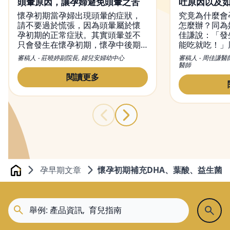
頭暈原因，讓孕婦避免頭暈之苦
吐原因以及
懷孕初期當孕婦出現頭暈的症狀，
究竟為什麼會
請不要過於慌張，因為頭暈屬於懷
怎麼辦？同為
孕初期的正常症狀。其實頭暈並不
佳謙說：「發
只會發生在懷孕初期，懷孕中後期
能吃就吃！」
也有可能出現頭暈現象。然而，造
初期孕吐經驗
審稿人 - 莊曉婷副院長, 婦兒安婦幼中心
審稿人 - 周佳謙醫
成懷孕頭暈的原因有很多種，從懷
和容易引起脹
醫師
孕初期到晚期都有可能出現頭暈的
量多餐的進食
閱讀更多
症狀，而改善頭暈的方法也不盡相
胃酸，舒緩孕
同，本文不僅會介紹頭暈的原因，
同時也會提供緩解懷孕頭暈的方
法。
孕早期文章
懷孕初期補充DHA、葉酸、益生菌
Home