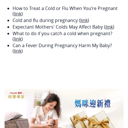
How to Treat a Cold or Flu When You’re Pregnant
(
link
)
Cold and flu during pregnancy (
link
)
Expectant Mothers' Colds May Affect Baby (
link
)
What to do if you catch a cold when pregnant?
(
link
)
Can a Fever During Pregnancy Harm My Baby?
(
link
)