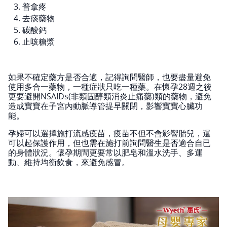
普拿疼
去痰藥物
碳酸鈣
止咳糖漿
如果不確定藥方是否合適，記得詢問醫師，也要盡量避免
使用多合一藥物，一種症狀只吃一種藥。在懷孕28週之後
更要避開NSAIDs(非類固醇類消炎止痛藥)類的藥物，避免
造成寶寶在子宮內動脈導管提早關閉，影響寶寶心臟功
能。
孕婦可以選擇施打流感疫苗，疫苗不但不會影響胎兒，還
可以起保護作用，但也需在施打前詢問醫生是否適合自已
的身體狀況。懷孕期間更要常以肥皂和溫水洗手、多運
動、維持均衡飲食，來避免感冒。