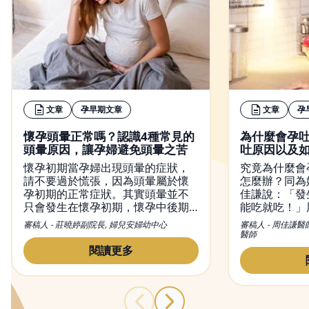
文章
孕早期文章
文章
孕
懷孕頭暈正常嗎？認識4種常見的
為什麼會孕
頭暈原因，讓孕婦避免頭暈之苦
吐原因以及
懷孕初期當孕婦出現頭暈的症狀，
究竟為什麼會
請不要過於慌張，因為頭暈屬於懷
怎麼辦？同為
孕初期的正常症狀。其實頭暈並不
佳謙說：「發
只會發生在懷孕初期，懷孕中後期
能吃就吃！」
也有可能出現頭暈現象。然而，造
初期孕吐經驗
審稿人 - 莊曉婷副院長, 婦兒安婦幼中心
審稿人 - 周佳謙醫
成懷孕頭暈的原因有很多種，從懷
和容易引起脹
醫師
孕初期到晚期都有可能出現頭暈的
量多餐的進食
閱讀更多
症狀，而改善頭暈的方法也不盡相
胃酸，舒緩孕
同，本文不僅會介紹頭暈的原因，
同時也會提供緩解懷孕頭暈的方
法。