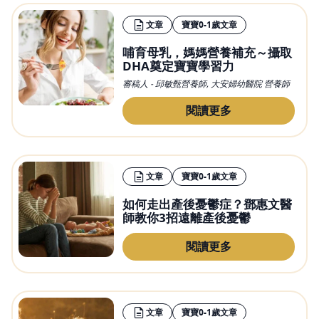
文章
寶寶0-1歲文章
哺育母乳，媽媽營養補充～攝取
DHA奠定寶寶學習力
審稿人 - 邱敏甄營養師, 大安婦幼醫院 營養師
閱讀更多
文章
寶寶0-1歲文章
如何走出產後憂鬱症？鄧惠文醫
師教你3招遠離產後憂鬱
閱讀更多
文章
寶寶0-1歲文章