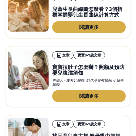
兒童生長曲線圖怎麼看？3個指
標掌握嬰兒生長曲線計算方式
閱讀更多
文章
寶寶0-1歲文章
寶寶拉肚子怎麼辦？照顧及預防
嬰兒腹瀉須知
審稿人 - 盧芳廷醫師, 彰化基督教醫院 小兒科
醫師
閱讀更多
文章
寶寶0-1歲文章
找回育兒自主權 餵母乳由媽媽