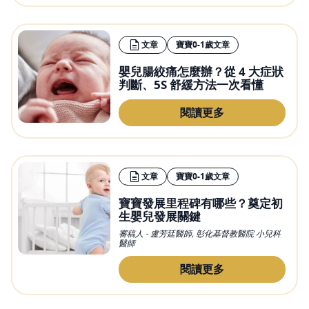
文章
寶寶0-1歲文章
嬰兒腸絞痛怎麼辦？從 4 大症狀
判斷、5S 舒緩方法一次看懂
閱讀更多
文章
寶寶0-1歲文章
寶寶發展里程碑有哪些？奠定初
生嬰兒發展關鍵
審稿人 - 盧芳廷醫師, 彰化基督教醫院 小兒科
醫師
閱讀更多