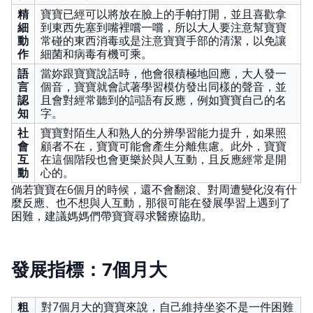
精
寶寶已經可以將放在臉上的手帕打開，並且喜歡拿
細
到東西先塞到嘴裡嚐一嚐，所以大人要注意幫寶寶
動
常碰的東西消毒或是注意寶寶手部的清潔，以免讓
作
細菌和病毒有機可乘。
語
當妳跟寶寶說話時，他會很積極地回應，大人發一
言
個音，寶寶就會試著學習模仿發出同樣的聲音，並
認
且會對經常聽到的詞語有反應，例如寶寶自己的名
知
字。
社
寶寶對陌生人和熟人的分辨學習能力提升，如果照
會
顧者不在，寶寶可能會產生分離焦慮。此外，寶寶
互
在這個階段也會更樂於與人互動，且反應經常是開
動
心的。
倘若寶寶在6個月的時候，還不會翻滾、對周遭變化沒有什
麼反應、也不想與人互動，那很可能在發展學習上遇到了
困難，建議媽媽們帶寶寶尋求醫療協助。
發展指標：7個月大
粗
對7個月大的寶寶來說，自己維持坐姿不是一件困難