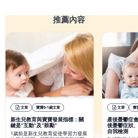
推薦內容
文章
寶寶0-1歲文章
文章
寶
新生兒教育與寶寶發展指標：關
產後憂鬱症
鍵是"互動"及"鼓勵"
後憂鬱症狀
自我檢測
1歲前是新生兒教育促使學習力發展