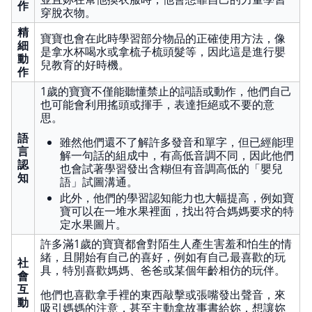
作
穿脫衣物。
精
寶寶也會在此時學習部分物品的正確使用方法，像
細
是拿水杯喝水或拿梳子梳頭髮等，因此這是進行嬰
動
兒教育的好時機。
作
1歲的寶寶不僅能聽懂禁止的詞語或動作，他們自己
也可能會利用搖頭或揮手，表達拒絕或不要的意
思。
語
雖然他們還不了解許多發音和單字，但已經能理
言
解一句話的組成中，有高低音調不同，因此他們
認
也會試著學習發出含糊但有音調高低的「嬰兒
知
語」試圖溝通。
此外，他們的學習認知能力也大幅提高，例如寶
寶可以在一堆水果裡面，找出符合媽媽要求的特
定水果圖片。
許多滿1歲的寶寶都會對陌生人產生害羞和怕生的情
緒，且開始有自己的喜好，例如有自己最喜歡的玩
社
具，特別喜歡媽媽、爸爸或某個年齡相仿的玩伴。
會
互
他們也喜歡拿手裡的東西敲擊或張嘴發出聲音，來
動
吸引媽媽的注意，甚至主動拿故事書給妳，想讓妳