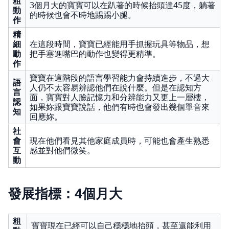
粗
3個月大的寶寶可以在趴著的時候抬頭達45度，躺著
動
的時候也會不時地踢踢小腿。
作
精
細
在這段時間，寶寶已經能用手抓握玩具等物品，想
動
把手塞進嘴巴的動作也變得更精準。
作
寶寶在這階段的語言學習能力會持續進步，不過大
語
人仍不太容易辨認他們在說什麼。但是在認知方
言
面，寶寶對人臉記憶力和分辨能力又更上一層樓，
認
如果妳跟寶寶說話，他們有時也會發出幾個單音來
知
回應妳。
社
會
現在他們看見其他家庭成員時，可能也會產生熟悉
互
感並對他們微笑。
動
發展指標：4個月大
粗
寶寶現在已經可以自己穩穩地抬頭，甚至還能利用