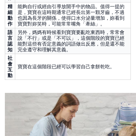
精
能夠自行或經由引導放開手中的物品。值得一提的
細
是，寶寶在這時期通常已經長出第一顆牙齒，不過
動
也因為長牙的關係，使得口水分泌量增加，妳看到
作
寶寶對妳笑時，可能常常嘴角「牽絲」。
語
另外，媽媽有時候看到寶寶要亂吃東西時，常常會
言
說「不行」或是「不可以」，這個階段的寶寶已經
認
能對這些有否定意義的詞語做出反應，但是還不能
知
完全遵守和理解其意義。
社
會
寶寶在這個階段已經可以學習自己拿餅乾吃。
互
動