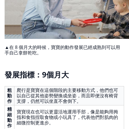
▲在 8 個月大的時候，寶寶的動作發展已經成熟到可以用
手自己拿餅乾吃。
發展指標：9個月大
粗
爬行是寶寶在這個階段的主要移動方式，他們也可
動
以自己從其他姿勢變換成坐姿，而且即便沒有椅背
作
支撐，仍然可以坐直不會倒下。
精
寶寶現在也可以更靈活地運用手部，像是能夠用拇
細
指和食指捏取食物或小玩具了，代表他們對肌肉的
動
細微控制更進步。
作