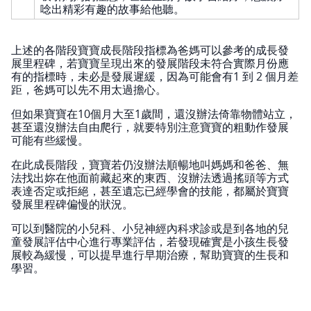
唸出精彩有趣的故事給他聽。
上述的各階段寶寶成長階段指標為爸媽可以參考的成長發
展里程碑，若寶寶呈現出來的發展階段未符合實際月份應
有的指標時，未必是發展遲緩，因為可能會有1 到 2 個月差
距，爸媽可以先不用太過擔心。
但如果寶寶在10個月大至1歲間，還沒辦法倚靠物體站立，
甚至還沒辦法自由爬行，就要特別注意寶寶的粗動作發展
可能有些緩慢。
在此成長階段，寶寶若仍沒辦法順暢地叫媽媽和爸爸、無
法找出妳在他面前藏起來的東西、沒辦法透過搖頭等方式
表達否定或拒絕，甚至遺忘已經學會的技能，都屬於寶寶
發展里程碑偏慢的狀況。
可以到醫院的小兒科、小兒神經內科求診或是到各地的兒
童發展評估中心進行專業評估，若發現確實是小孩生長發
展較為緩慢，可以提早進行早期治療，幫助寶寶的生長和
學習。