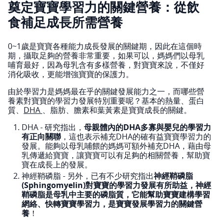
奠定寶寶學習力的關鍵營養：從飲
食補足成長所需營養
0~1歲是寶寶各種能力成長發展的關鍵期，因此在這個時
期，攝取足夠的營養非常重要，如果可以，媽媽們以母乳
哺育最好，因為母乳含有多樣營養，對寶寶來說，不僅好
消化吸收，更能增強寶寶的保護力。
由於學習力是媽媽最在乎的關鍵發展能力之一，而哪些營
養素對寶寶的學習力發展特別重要呢？基本的熱量、蛋白
質、
DHA
、脂肪、膽素和葉黃素是寶寶成長的關鍵。
DHA - 研究指出，
母親體內的DHA多寡與嬰兒的學習力
有正向關聯
，這也表示補充DHA的確有益寶寶學習力的
發展。能夠以母乳哺餵的媽媽可額外補充DHA，藉由母
乳傳遞給寶寶，讓寶寶可以有足夠的相關營養，幫助寶
寶在成長上的發展。
神經鞘磷脂 - 另外，已有不少研究指出
神經鞘磷脂
(Sphingomyelin)對寶寶的學習力發展有所助益，神經
鞘磷脂是母乳中主要的磷脂質，它能幫助寶寶建構學習
網絡、快轉寶寶學習力，是寶寶發展學習力的關鍵營
養
！