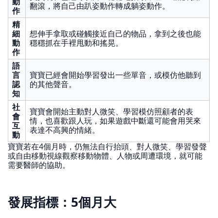
動
翻滾，將自己由趴姿動作轉成躺姿動作。
作
精
細
想伸手拿取或碰觸接近自己的物品，拿到之後也能
動
穩穩抓在手裡甩動和搖晃。
作
語
言
寶寶已經會開始學習發出一些單音，或模仿他聽到
認
的其他聲音。
知
社
寶寶會開始主動對人微笑、學習模仿照顧者的表
會
情，也喜歡跟人玩，如果遊戲中斷還可能會用哭來
互
表達不高興的情緒。
動
寶寶若在4個月時，仍無法自行抬頭、對人微笑、學習發聲
或自由移動視線觀察移動物體、人物或周遭環境，就可能
需要醫師的協助。
發展指標：5個月大