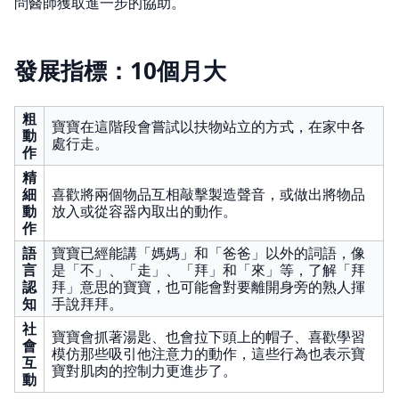
問醫師獲取進一步的協助。
發展指標：10個月大
粗
寶寶在這階段會嘗試以扶物站立的方式，在家中各
動
處行走。
作
精
細
喜歡將兩個物品互相敲擊製造聲音，或做出將物品
動
放入或從容器內取出的動作。
作
語
寶寶已經能講「媽媽」和「爸爸」以外的詞語，像
言
是「不」、「走」、「拜」和「來」等，了解「拜
認
拜」意思的寶寶，也可能會對要離開身旁的熟人揮
知
手說拜拜。
社
寶寶會抓著湯匙、也會拉下頭上的帽子、喜歡學習
會
模仿那些吸引他注意力的動作，這些行為也表示寶
互
寶對肌肉的控制力更進步了。
動