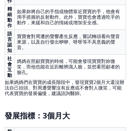
作
精
如果妳將自己的手指或物體靠近寶寶的手，他會有
細
用手抓握的反射動作。此外，寶寶也會透過吃手的
動
動作，來緩和自己的情緒或增加安全感。
作
語
寶寶會對周遭的聲響產生反應，嘗試轉頭看向聲音
言
來源，以及自行發出咿咿、呀呀等不具意義的聲
認
音。
知
社
媽媽在照顧寶寶的時候，可能會發現寶寶對妳微
會
笑，而他也能在近距離辨識人臉，並想看照顧者的
互
臉孔。
動
如果媽媽們在寶寶的成長階段中，發現寶寶2個月大還沒辦
法自己抬頭、對周遭聲響沒有反應或不會對人微笑，可能
代表寶寶的發展偏慢，建議諮詢醫師。
發展指標：3個月大