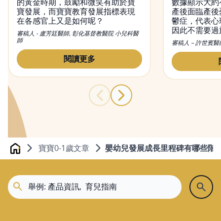
的黃金時期，鼓勵和微笑有助於寶
數據顯示大約
寶發展，而寶寶教育發展指標表現
產後面臨產後
在各感官上又是如何呢？
鬱症，代表心
因此不需要過
審稿人 - 盧芳廷醫師, 彰化基督教醫院 小兒科醫
正確面對產後
師
審稿人 – 許世賓醫
的專業治療。
憂鬱症的原因
閱讀更多
用正確的方式
寶寶0-1歲文章
嬰幼兒發展成長里程碑有哪些階
Home