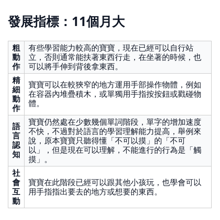
發展指標：11個月大
粗
有些學習能力較高的寶寶，現在已經可以自行站
動
立，否則通常能扶著東西行走，在坐著的時候，也
作
可以將手伸到背後拿東西。
精
寶寶可以在較狹窄的地方運用手部操作物體，例如
細
在容器內堆疊積木，或單獨用手指按按鈕或戳碰物
動
體。
作
寶寶仍然處在少數幾個單詞階段，單字的增加速度
語
不快，不過對於語言的學習理解能力提高，舉例來
言
說，原本寶寶只聽得懂「不可以摸」的「不可
認
以」，但是現在可以理解，不能進行的行為是「觸
知
摸」。
社
會
寶寶在此階段已經可以跟其他小孩玩，也學會可以
互
用手指指出要去的地方或想要的東西。
動