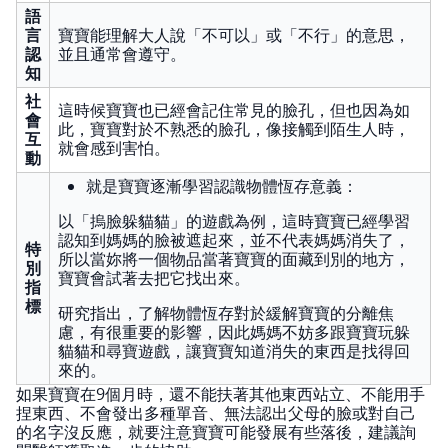
語
言
寶寶能理解大人說「不可以」或「不行」的意思，
認
並且通常會遵守。
知
社
這時候寶寶也已經會記住常見的臉孔，但也因為如
會
此，寶寶對於不熟悉的臉孔，像接觸到陌生人時，
互
就會感到害怕。
動
就是寶寶逐漸學習認識物體恆存意義：
以「摀臉躲貓貓」的遊戲為例，這時寶寶已經學習
認知到媽媽的臉被遮起來，並不代表媽媽消失了，
特
所以當妳將一個物品當著寶寶的面藏到別的地方，
別
寶寶會試著去把它找出來。
指
標
研究指出，了解物體恆存對於緩解寶寶的分離焦
慮，有很重要的影響，因此媽媽不妨多跟寶寶玩躲
貓貓和尋寶遊戲，讓寶寶知道消失的東西是找得回
來的。
如果寶寶在9個月時，還不能扶著其他東西站立、不能用手
捏東西、不會發出多種單音、無法認出父母的臉或對自己
的名字沒反應，就要注意寶寶可能發展有些落後，建議詢