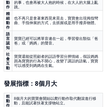
動
的事，也會再被大人抱的時候，在大人的大腿上亂
作
跳。
精
細
也不再只是拿著東西晃來晃去，寶寶會出現拇指彎
動
曲、手指伸展的方式，去抓握或是用手撥弄物體。
作
語
言
寶寶已經可以將單音連在一起，學習發出類似「爸
認
爸」或「媽媽」的聲音。
知
社
寶寶還能從照顧者的話語學習分辨情緒，假設媽媽
會
因為寶寶的行為不開心，改變了講話的語氣，寶寶
互
可以感受到媽媽在生氣。
動
發展指標：8個月大
粗
8個月大的寶寶會開始以爬行動作取代翻滾進行移
動
動，且能試著扶著支撐物站立。
作