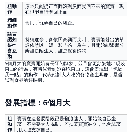
粗動
原本只能從正面翻滾到反面就回不來的寶寶，現
作
在也能自行翻回正面。
精細
會用手玩弄自己的腳趾。
動作
語言
認知
持續進步，會依照高興而尖叫，寶寶能發出的單
&社
詞依然以「媽」和「爸」為主，且開始能學習分
會互
辨誰是陌生人，誰是爸爸媽媽。
動
5個月大的寶寶開始有長牙的跡象，並且會更頻繁地出現咬
東西的行為，有時候看到妳在吃東西，還會表現出「也給
我一點」的動作，代表他對大人吃的食物產生興趣，是嘗
試副食品的好時機。
發展指標：6個月大
粗
寶寶在這發展階段已是翻滾達人，開始能自己坐
動
著，不需要大人協助。若扶著寶寶站立，他會試著
作
用大腿支撐自己。