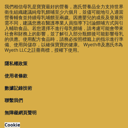
我們相信母乳是寶寶最好的營養，惠氏營養品全力支持世界
衛生組織建議純母乳餵哺至少六個月，並儘可能地引入適當
營養輔食並持續母乳哺餵至兩歲。因應嬰兒的成長及發展所
需不同，建議您應在醫護專業人員指導下討論餵哺方式與引
入輔助食品。若您選擇不進行母乳餵哺，請考慮可能會帶來
社會和財務上的影響，並了解引入部分瓶餵後可能影響母乳
的供應。使用配方食品時，請務必按照標籤上的指示進行準
備、使用與儲存，以確保寶寶的健康。 Wyeth®及惠氏®為
Wyeth LLC之註冊商標，授權下使用。
隱私權政策
使用者條款
數據記錄技術
聯繫我們
無障礙網頁聲明
Cookie