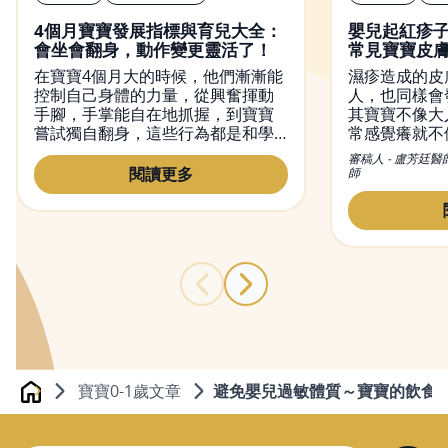
4個月寶寶發展指標與育兒大全：
嬰兒起紅疹
會坐會翻身，動作變更靈活了！
常見寶寶皮
在寶寶4個月大的時候，他們漸漸能
濕疹造成的皮
控制自己身體的力量，從興奮揮動
人，也同樣會
手腳，手掌能自在地抓握，到寶寶
其寶寶不像大
嘗試獨自翻身，這些行為都是和學
常感覺癢就不
習發展的串聯程度有關係。本文將
等到媽媽們注
審稿人 - 盧芳廷醫
整理4個月寶寶發展特徵，幫助爸爸
小臉或身體其
閱讀更多
師
媽媽認識4個月寶寶發展進程，更了
口了。如果爸
解寶寶這段時間的行為變化狀況。
在寶寶身上的
何避免和解決
水嫩的肌膚，
而哭鬧的機會
寶寶0-1歲文章
避免嬰兒過敏體質～寶寶的飲食
Home