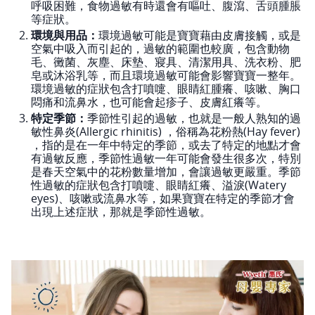
呼吸困難，食物過敏有時還會有嘔吐、腹瀉、舌頭腫脹
等症狀。
環境與用品：
環境過敏可能是寶寶藉由皮膚接觸，或是
空氣中吸入而引起的，過敏的範圍也較廣，包含動物
毛、黴菌、灰塵、床墊、寢具、清潔用具、洗衣粉、肥
皂或沐浴乳等，而且環境過敏可能會影響寶寶一整年。
環境過敏的症狀包含打噴嚏、眼睛紅腫癢、咳嗽、胸口
悶痛和流鼻水，也可能會起疹子、皮膚紅癢等。
特定季節：
季節性引起的過敏，也就是一般人熟知的過
敏性鼻炎(Allergic rhinitis) ，俗稱為花粉熱(Hay fever)
，指的是在一年中特定的季節，或去了特定的地點才會
有過敏反應，季節性過敏一年可能會發生很多次，特別
是春天空氣中的花粉數量增加，會讓過敏更嚴重。季節
性過敏的症狀包含打噴嚏、眼睛紅癢、溢淚(Watery
eyes)、咳嗽或流鼻水等，如果寶寶在特定的季節才會
出現上述症狀，那就是季節性過敏。