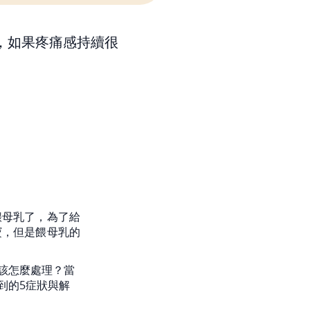
，如果疼痛感持續很
餵母乳了，為了給
寶，但是餵母乳的
該怎麼處理？當
到的5症狀與解