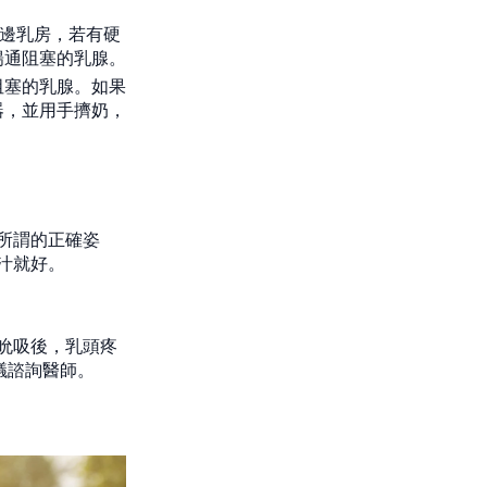
那邊乳房，若有硬
暢通阻塞的乳腺。
阻塞的乳腺。如果
器，並用手擠奶，
所謂的正確姿
汁就好。
吮吸後，乳頭疼
議諮詢醫師。