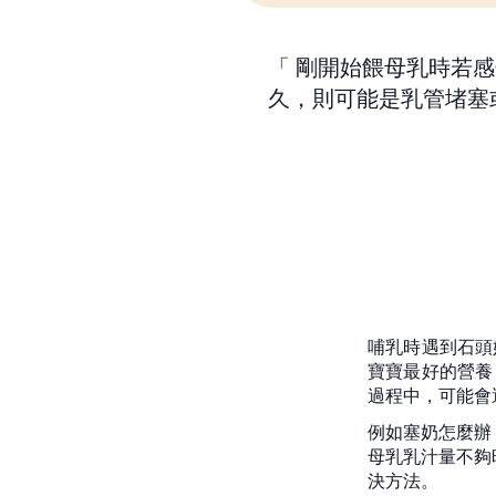
剛開始餵母乳時若感
久，則可能是乳管堵塞
哺乳時遇到石頭
寶寶最好的營養
過程中，可能會
例如塞奶怎麼辦
母乳乳汁量不夠
決方法。