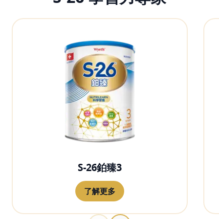
S-26鉑臻3
了解更多