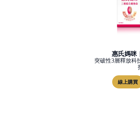
惠氏媽咪 
突破性3層釋放科技
線上購買