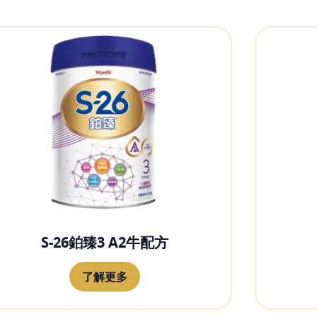
S-26鉑臻3 A2牛配方
了解更多