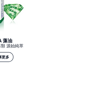
A 藻油
藻類 源始純萃
解更多