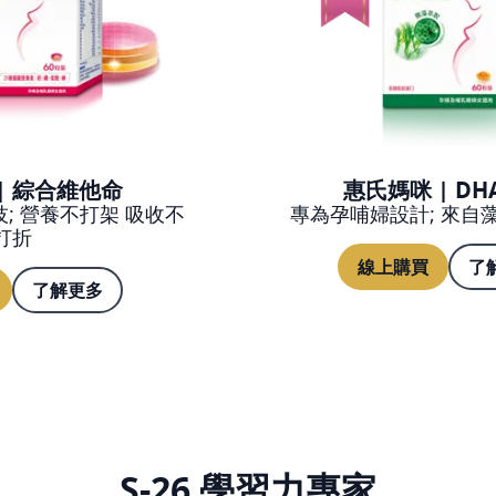
| 綜合維他命
惠氏媽咪 | DH
; 營養不打架 吸收不
專為孕哺婦設計; 來自
打折
線上購買
了
了解更多
S-26 學習力專家