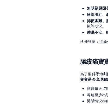
無明顯原因
臉部漲紅、
排便困難、
氣等狀況。
睡眠不安、
延伸閱讀：
從新
腸絞痛寶寶
為了更科學地判
寶寶是否出現腸
寶寶每天哭鬧
每週至少出現
哭鬧情況持續