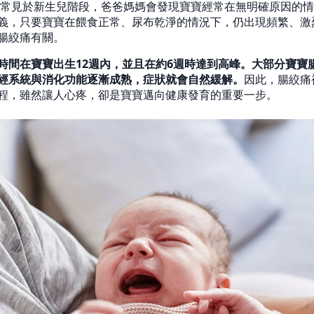
ic）常見於新生兒階段，爸爸媽媽會發現寶寶經常在無明確原因的
義，只要寶寶在餵食正常、尿布乾淨的情況下，仍出現頻繁、激
腸絞痛有關。
時間在寶寶出生12週內，並且在約6週時達到高峰。大部分寶寶腸
經系統與消化功能逐漸成熟，症狀就會自然緩解。
因此，腸絞痛
程，雖然讓人心疼，卻是寶寶邁向健康發育的重要一步。