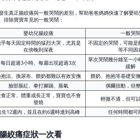
發生真正腸絞痛與一般哭鬧的差別，幫助爸爸媽媽快速了解嬰幼
、排除寶寶常見的一般哭鬧：
嬰幼兒腸絞痛
一般哭
幾乎每天固定時間的猛烈大哭，尤其是
不固定的哭鬧，可能是
在傍晚到深夜
等不同因
單次哭鬧幾分鐘至一小
每日超過3小時、每週出現超過3次
緩解
換抱法、換尿布、餵奶都難以有效安撫
餵奶、抱抱等基礎安
臉部脹紅、拳打腳踢、脹氣
偶爾扭動，但
飲食正常、體重成長正常，寶寶也不會
輕微不適，但可
發燒
出生12週內，並且在約6週時達到高峰
任何時間都可
種腸絞痛症狀一次看