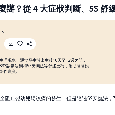
辦？從 4 大症狀判斷、5S 
生理現象，通常發生於出生後10天至12週之間，
333診斷法則和5S安撫法等舒緩技巧，幫助爸爸媽
陪伴寶寶。
全阻止嬰幼兒腸絞痛的發生，但是透過5S安撫法，