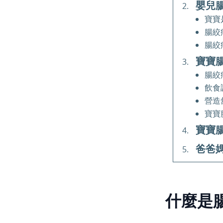
嬰兒
寶寶
腸絞
腸絞
寶寶
腸絞
飲食
營造
寶寶
寶寶
爸爸
什麼是