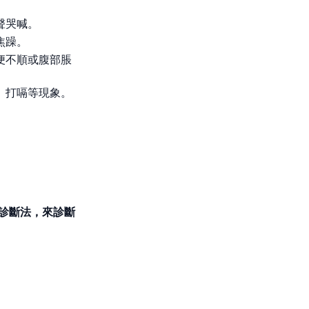
聲哭喊。
焦躁。
便不順或腹部脹
、打嗝等現象。
3 診斷法，來診斷