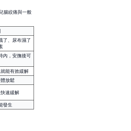
兒腸絞痛與一般
鬧
餓了、尿布濕了
素
時內，安撫後可
撫就能有效緩解
整體放鬆
以快速緩解
能發生