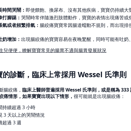
長時間哭鬧：
即使餵飽、換尿布、沒有其他疾病，寶寶仍持續大
拳打腳踢：
哭鬧時常伴隨激烈肢體動作，寶寶的表情出現痛苦或
脹氣或者頻繁排氣：
腸絞痛寶寶常因腸道蠕動不規則，而出現排
吐奶增加：
出現腸絞痛的寶寶容易在夜晚驚醒，同時可能有吐奶
生兒便便，瞭解寶寶常見的腸胃不適與腸胃發展狀況
的診斷，臨床上常採用 Wessel 氏準則
斷腸絞痛，
臨床上醫師普遍採用 Wessel 氏準則，或是稱為 33
絞痛情形，如果寶寶出現以下情形，
很可能就是出現腸絞痛：
持續超過 3 小時
 3 天以上的哭鬧情況
超過 3 週