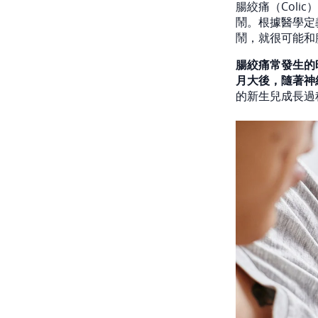
腸絞痛（Col
鬧。根據醫學定
鬧，就很可能和
腸絞痛常發生的
月大後，隨著神
的新生兒成長過