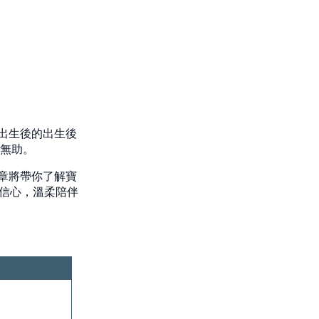
出生後的出生後
與無助。
章將帶你了解寶
有信心，溫柔陪伴