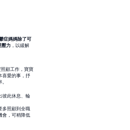
鬱症媽媽除了可
理壓力
，以緩解
寶照顧工作，寶寶
本喜愛的事，抒
率。
出彼此休息、輪
要多照顧到全職
機會，可稍降低