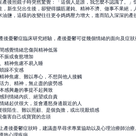
在產後照鏡子時突然驚覺：「這個人是誰，我怎麼不認識了。」
性，新生兒出生後，卻變得腦筋遲鈍、精神不濟、做事不果絕，
米油鹽，這樣的改變往往更令媽媽壓力增大，進而陷入深深的產
產後憂鬱症臨床研究經驗，產後憂鬱可從幾個情緒的面向及症狀
間感覺情緒悲傷與精神低落
不振或食慾增加
、精神焦慮不易入睡
煩躁不安感
精神焦慮、難以專心，不想與他人接觸
活力、精神，無止盡的疲勞感
本感興趣的事提不起興致
感到情緒內疚、絕望或自責
情緒起伏很大，並會遷怒身邊親近的人
寶很陌生、難以照顧、是個負擔，或出現厭煩感
現傷害自己或寶寶的念頭
上產後憂鬱症狀時，建議盡早尋求專業協助以及心理治療師治療
導致心理疾病。