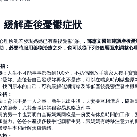
！緩解產後憂鬱症狀
心理檢測若發現媽媽已有產後憂鬱傾向，
鄧惠文醫師建議產後憂
助，必要時服用藥物治療之外，也可以從下列3個層面來調整心
1招：
奏：
人生不可能事事都做到100分，不妨偶爾放手讓家人接手寶
少愛妳。產後若自己發現妳再也不是妳，可以在喘息時刻做些原
，找回原本的自己，可稍緩解低潮情緒及降低產後憂鬱症發生機
２招：
助：
育兒不是一人之事，新生兒出生後，夫妻要互相溝通，協調
兒的節奏，尤其全職媽媽很容易忽略這件事。
媽的另一半也要明白全職媽媽同樣是一份要有休息時間的工作，
和壓力。爸爸在產後多接手照顧新生兒，讓媽媽有轉移注意力的
鬱發生率和紓解焦慮情緒。
３招：