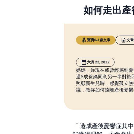
如何走出產
寶寶0-1歲文章
文章
六月 22, 2022
媽媽，妳現在或曾經感到憂
過8成爸媽同意另一半對於
照顧新生兒時，感覺孤立無
議，教妳如何遠離產後憂鬱
造成產後憂鬱症其中