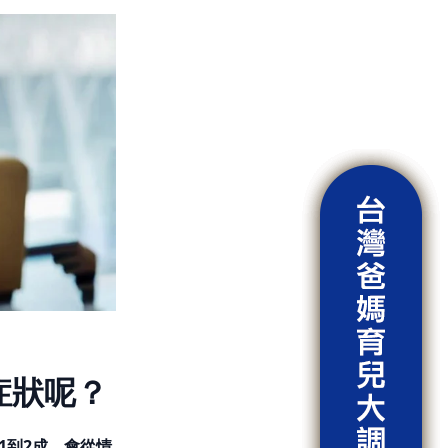
症狀呢？
1到2成，會從情