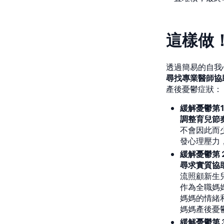
這樣做
透過簡易的自我
尋找專業醫師協
產後憂鬱症狀：
緩解憂鬱第
調整育兒節
不會因此而
發心理壓力
緩解憂鬱第
尋求實質協
流照顧新生
作為全職媽
媽媽的情緒
媽媽產後憂
緩解憂鬱第