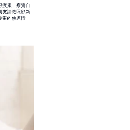
得疲累，察覺自
朋友請教照顧新
憂鬱的焦慮情