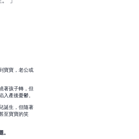
症。
到寶寶，老公或
繞著孩子轉，但
陷入產後憂鬱。
兒誕生，但隨著
甚至寶寶的笑
題。