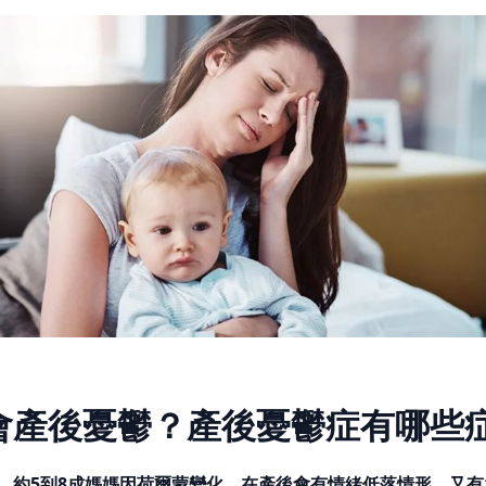
會產後憂鬱？產後憂鬱症有哪些
，
約5到8成媽媽因荷爾蒙變化，在產後會有情緒低落情形，又有