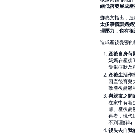
緒低落發展成產
鄧惠文指出，造
太多事情讓媽媽覺
理壓力，也有很
造成產後憂鬱的
產後自身荷
媽媽在產後
憂鬱症狀及
產後生活作
因產後育兒
致產後憂鬱
與親友之間
在家中有新
慮、產後憂
再者，現代
不到理解時
後失去自我