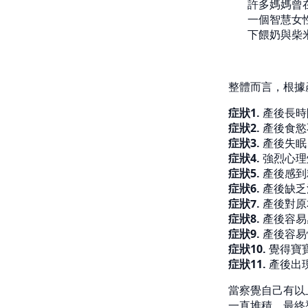
許多媽媽曾
一個智慧女
下餵奶與柴
整體而言，根據
症狀1.
產後長時
症狀2.
產後食慾
症狀3.
產後失眠
症狀4.
強烈心理
症狀5.
產後感到
症狀6.
產後缺乏
症狀7.
產後對原
症狀8.
產後容易
症狀9.
產後容易
症狀10.
覺得寶
症狀11.
產後出
當察覺自己有以
一直堆積，最終