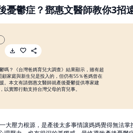
後憂鬱症？鄧惠文醫師教你3招
鬱嗎？《台灣爸媽育兒大調查》結果顯示，雖有超
照顧家庭與新生兒是投入的，但仍有55％爸媽曾在
援。本文有請鄧惠文醫師就產後憂鬱提供專家建
，以實際行動支持台灣父母的育兒事。
一大壓力根源，是產後太多事情讓媽媽覺得無法掌