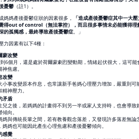
後憂鬱
（註1）。
成媽媽產後憂鬱症狀的因素很多，
「造成產後憂鬱症其中一大壓
得out of control（無法掌控），而且很多事情未必能獲得
深的孤獨感，最終導致產後憂鬱症
。」
壓力因素有以下4種：
爾蒙改變
3到6個月，還是處於荷爾蒙劇烈變動期，情緒起伏很大，這可能
精神焦慮。
息改變
大小事改變原本作息，也常讓新手爸媽心理壓力增加，嚴重則可
和精神壓力。
的矛盾
生兒之後，若媽媽的計畫得不到另一半或家人支持時，也會導致
鬱傾向。
媽媽與傳統長輩之間，若有教養觀念落差，又發現許多落差無論
，媽媽也可能因此產生心理焦慮和產後憂鬱傾向。
的感覺