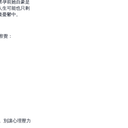
懷孕前她自豪是
人生可能也只剩
後憂鬱中。
察覺：
。別讓心理壓力