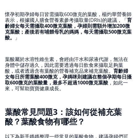
懷孕初期孕婦每日皆需攝取600微克的葉酸，楊灼華營養師
表示，根據國人膳食營養素參考攝取量(DRIs)的建議，「
育
齡婦女每天需攝取400微克葉酸，孕婦則需額外增加200微
克葉酸；產後若有哺餵母乳的媽媽，每天需攝取500微克葉
酸。
」
葉酸屬於水溶性維生素，會經由汗水和尿液代謝，無法在
身體中儲存過久，因此需要透過每日飲食來攝取足夠葉
酸，或者透過含有葉酸的營養補充品來補充葉酸。
育齡婦
女每日所需葉酸400微克，孕媽咪則建議在整個孕期每日攝
取600微克的葉酸量，最多不超過1000微克葉酸
，如此一
來，可幫助寶寶健康成長。
葉酸常見問題3：該如何從補充葉
酸？葉酸食物有哪些？
以下為新手媽媽整理一些常見的葉酸食物，建議孕婦們可