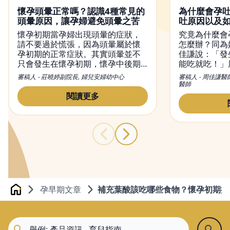
懷孕頭暈正常嗎？認識4種常見的
為什麼會孕
頭暈原因，讓孕婦避免頭暈之苦
吐原因以及
懷孕初期當孕婦出現頭暈的症狀，
究竟為什麼會
請不要過於慌張，因為頭暈屬於懷
怎麼辦？同為
孕初期的正常症狀。其實頭暈並不
佳謙說：「發
只會發生在懷孕初期，懷孕中後期
能吃就吃！」
也有可能出現頭暈現象。然而，造
初期孕吐經驗
審稿人 - 莊曉婷副院長, 婦兒安婦幼中心
審稿人 - 周佳謙醫
成懷孕頭暈的原因有很多種，從懷
和容易引起脹
醫師
孕初期到晚期都有可能出現頭暈的
量多餐的進食
閱讀更多
症狀，而改善頭暈的方法也不盡相
胃酸，舒緩孕
同，本文不僅會介紹頭暈的原因，
同時也會提供緩解懷孕頭暈的方
法。
孕早期文章
補充葉酸該吃哪些食物？懷孕初期推
Home