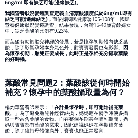
6ng/mL即有缺乏可能(邊緣缺乏)。
我國營養狀況變遷調查定義血清葉酸濃度低於6ng/mL即有
缺乏可能(邊緣缺乏)，
而依據國民健康署105-108年「國民
營養健康狀況變遷調查」結果發現，台灣15-49歲育齡婦女
中，缺乏葉酸的比例有9.23%。
而葉酸有助於胎兒神經的發展，若是懷孕初期體內缺乏葉
酸，除了影響孕婦本身氣色外，對寶寶發展也有影響。
因
為懷孕初期，胎兒正要成長，此時正是孕婦充分攝取葉酸
的好時機。
葉酸常見問題2：葉酸該從何時開始
補充？懷孕中的葉酸攝取量為何？
楊灼華營養師表示：「
在計畫懷孕時，即可開始補充葉
酸
。」為了避免胎兒神經管缺損，媽媽應在備孕時便多攝
取一些富含葉酸的食物。而在整個孕期甚至哺乳期間，媽
媽與寶寶都有葉酸的需求，因此建議媽媽在孕期補充葉
酸，除了維持母體健康外，寶寶也能正常發育。