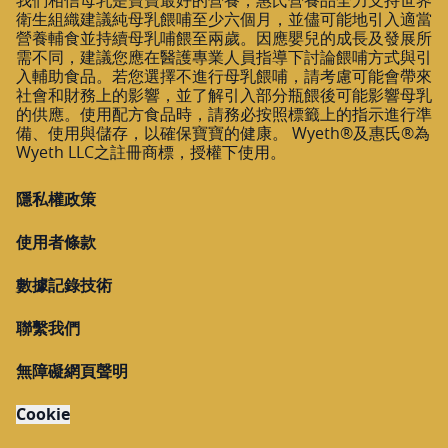
我們相信母乳是寶寶最好的營養，惠氏營養品全力支持世界
衛生組織建議純母乳餵哺至少六個月，並儘可能地引入適當
營養輔食並持續母乳哺餵至兩歲。因應嬰兒的成長及發展所
需不同，建議您應在醫護專業人員指導下討論餵哺方式與引
入輔助食品。若您選擇不進行母乳餵哺，請考慮可能會帶來
社會和財務上的影響，並了解引入部分瓶餵後可能影響母乳
的供應。使用配方食品時，請務必按照標籤上的指示進行準
備、使用與儲存，以確保寶寶的健康。 Wyeth®及惠氏®為
Wyeth LLC之註冊商標，授權下使用。
隱私權政策
使用者條款
數據記錄技術
聯繫我們
無障礙網頁聲明
Cookie