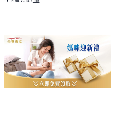
Folic Acid. (
link
)