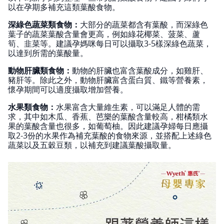
以在孕期多補充這類葉酸食物。
深綠色蔬菜類食物：
大部分的蔬菜都含有葉酸，而深綠色
葉子的蔬菜葉酸含量會更高，例如綠花椰菜、菠菜、蘆
筍、韭菜等。建議孕媽咪每日可以攝取3-5樣深綠色蔬菜，
以達到所需的葉酸量。
動物肝臟類食物：
動物的肝臟也富含葉酸成分，如雞肝、
豬肝等。除此之外，動物肝臟富含蛋白質、鐵等營養素，
懷孕期間可以適度攝取增加營養。
水果類食物：
水果富含大量維生素，可以滿足人體的需
求，其中如木瓜、香蕉、芭樂的葉酸含量較高，柑橘類水
果的葉酸含量也很多，如葡萄柚。因此建議孕婦每日應攝
取2-3份的水果作為補充葉酸的食物來源，並搭配上述綠色
蔬菜以及五穀豆類，以補充到建議葉酸攝取量。