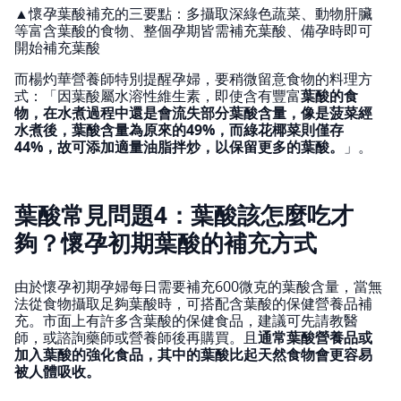
▲懷孕葉酸補充的三要點：多攝取深綠色蔬菜、動物肝臟
等富含葉酸的食物、整個孕期皆需補充葉酸、備孕時即可
開始補充葉酸
而楊灼華營養師特別提醒孕婦，要稍微留意食物的料理方
式：「因葉酸屬水溶性維生素，即使含有豐富
葉酸的食
物，在水煮過程中還是會流失部分葉酸含量，像是菠菜經
水煮後，葉酸含量為原來的49%，而綠花椰菜則僅存
44%，故可添加適量油脂拌炒，以保留更多的葉酸。
」。
葉酸常見問題4：葉酸該怎麼吃才
夠？懷孕初期葉酸的補充方式
由於懷孕初期孕婦每日需要補充600微克的葉酸含量，當無
法從食物攝取足夠葉酸時，可搭配含葉酸的保健營養品補
充。市面上有許多含葉酸的保健食品，建議可先請教醫
師，或諮詢藥師或營養師後再購買。且
通常葉酸營養品或
加入葉酸的強化食品，其中的葉酸比起天然食物會更容易
被人體吸收。