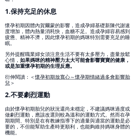
1.保持充足的休息
懷孕初期因體內賀爾蒙的影響，造成孕婦基礎新陳代謝速
度增加，體內熱量消秏快，血糖不足。造成孕婦容易感到
疲憊、精神不濟，因此懷孕初期的媽咪特別需要充足的睡
眠。
另外提醒職業婦女須注意生活不要有太多壓力，盡量放鬆
心情，
如果媽咪的精神壓力太大可能會影響寶寶的健康，
或是加重懷孕初期的生理反應。
衍伸閱讀：＜
懷孕初期放寬心～懷孕期情緒過多會影響胎
兒
＞
2.不要劇烈運動
由於懷孕初期胎兒的狀況還尚未穩定，不建議媽咪過度或
做劇烈運動，應該改選則較為溫和的運動方式。然而在孕
期期間、特別是在有教練指導下的適量與適當的運動是必
要的，不但能幫助生產時更順利，也能夠維持媽咪身體的
機能。