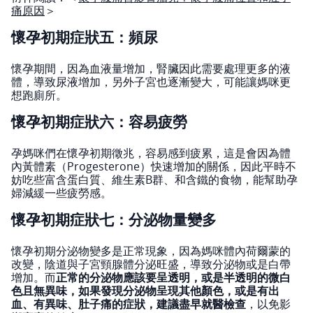
痛原因
＞
懷孕初期症狀五：頻尿
懷孕期間，因為血液量增加，腎臟因此需要處理更多的液
體，導致尿液增加，另外子宮也逐漸變大，可能讓媽咪更
想跑廁所。
懷孕初期症狀六：容易疲勞
孕媽咪們在懷孕初期徵兆，容易感到疲累，這是會因為體
內黃體素（Progesterone）快速增加的關係，因此平時不
妨吃些富含蛋白質、維生素B群、和含鐵的食物，能幫助孕
婦減緩一些疲勞感。
懷孕初期症狀七：分泌物量變多
懷孕初期分泌物變多是正常現象，因為媽咪體內荷爾蒙的
改變，陰道與子宮頸腺體分泌旺盛，導致分泌物或是白帶
增加。而
正常的分泌物應該要呈透明，或是半透明的微白
色且無異味，如果發現分泌物呈現其他顏色，或是有出
血、有異味、肚子痛的症狀，建議盡早就醫檢查
，以免影