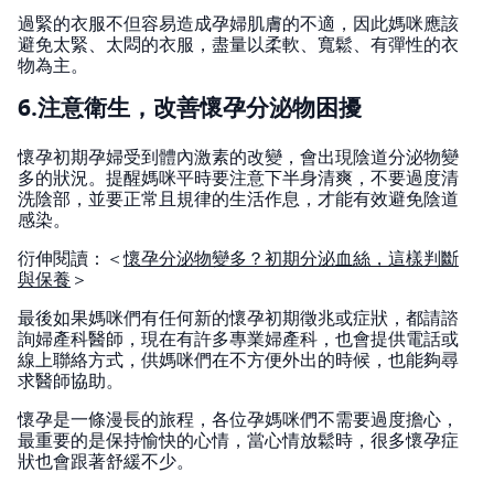
過緊的衣服不但容易造成孕婦肌膚的不適，因此媽咪應該
避免太緊、太悶的衣服，盡量以柔軟、寬鬆、有彈性的衣
物為主。
6.注意衛生，改善懷孕分泌物困擾
懷孕初期孕婦受到體內激素的改變，會出現陰道分泌物變
多的狀況。提醒媽咪平時要注意下半身清爽，不要過度清
洗陰部，並要正常且規律的生活作息，才能有效避免陰道
感染。
衍伸閱讀：＜
懷孕分泌物變多？初期分泌血絲，這樣判斷
與保養
＞
最後如果媽咪們有任何新的懷孕初期徵兆或症狀，都請諮
詢婦產科醫師，現在有許多專業婦產科，也會提供電話或
線上聯絡方式，供媽咪們在不方便外出的時候，也能夠尋
求醫師協助。
懷孕是一條漫長的旅程，各位孕媽咪們不需要過度擔心，
最重要的是保持愉快的心情，當心情放鬆時，很多懷孕症
狀也會跟著舒緩不少。