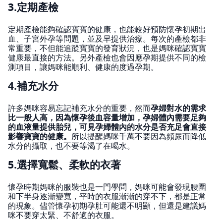
3.定期產檢
定期產檢能夠確認寶寶的健康，也能較好預防懷孕初期出
血、子宮外孕等問題，並及早提供治療。每次的產檢都非
常重要，不但能追蹤寶寶的發育狀況，也是媽咪確認寶寶
健康最直接的方法。另外產檢也會因應孕期提供不同的檢
測項目，讓媽咪能順利、健康的度過孕期。
4.補充水分
許多媽咪容易忘記補充水分的重要，然而
孕婦對水的需求
比一般人高，因為懷孕後血容量增加，孕婦體內需要足夠
的血液量提供胎兒，可見孕婦體內的水分是否充足會直接
影響寶寶的健康。
所以提醒媽咪千萬不要因為頻尿而降低
水分的攝取，也不要等渴了在喝水。
5.選擇寬鬆、柔軟的衣著
懷孕時期媽咪的服裝也是一門學問，媽咪可能會發現腰圍
和下半身逐漸變寬，平時的衣服漸漸的穿不下，都是正常
的現象。儘管懷孕初期孕肚可能還不明顯，但還是建議媽
咪不要穿太緊、不舒適的衣服。