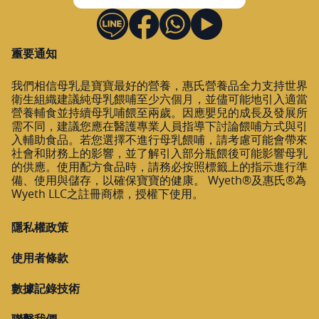
重要通知
我們相信母乳是寶寶最好的營養，惠氏營養品全力支持世界
衛生組織建議純母乳餵哺至少六個月，並儘可能地引入適當
營養輔食並持續母乳哺餵至兩歲。因應嬰兒的成長及發展所
需不同，建議您應在醫護專業人員指導下討論餵哺方式與引
入輔助食品。若您選擇不進行母乳餵哺，請考慮可能會帶來
社會和財務上的影響，並了解引入部分瓶餵後可能影響母乳
的供應。使用配方食品時，請務必按照標籤上的指示進行準
備、使用與儲存，以確保寶寶的健康。 Wyeth®及惠氏®為
Wyeth LLC之註冊商標，授權下使用。
隱私權政策
使用者條款
數據記錄技術
聯繫我們