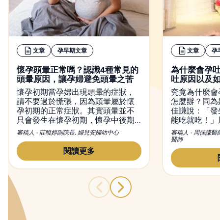
文章
孕早期文章
文章
孕
懷孕頭暈正常嗎？認識4種常見的
為什麼會孕
頭暈原因，讓孕婦避免頭暈之苦
吐原因以及
懷孕初期當孕婦出現頭暈的症狀，
究竟為什麼會
請不要過於慌張，因為頭暈屬於懷
怎麼辦？同為
孕初期的正常症狀。其實頭暈並不
佳謙說：「發
只會發生在懷孕初期，懷孕中後期
能吃就吃！」
也有可能出現頭暈現象。然而，造
初期孕吐經驗
審稿人 - 莊曉婷副院長, 婦兒安婦幼中心
審稿人 - 周佳謙醫
成懷孕頭暈的原因有很多種，從懷
和容易引起脹
醫師
孕初期到晚期都有可能出現頭暈的
量多餐的進食
閱讀更多
症狀，而改善頭暈的方法也不盡相
胃酸，舒緩孕
同，本文不僅會介紹頭暈的原因，
同時也會提供緩解懷孕頭暈的方
法。