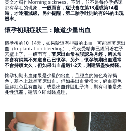
英文才稱作Morning sickness。不過，並不是每位孕媽咪
都有孕吐的現象，
一般而言，症狀會在第13週或第14週
時，才逐漸減緩。另外提醒，第二胎孕吐則約有9%的出現
機率。
懷孕初期症狀三：陰道少量出血
懷孕後的10~14天，如果陰道有些微的出血，可能是著床出
血（Implantation bleeding），代表受精卵已經附著在子
宮壁上了。一般而言，
著床出血常被誤認為月經，所以常
常會有媽媽不知道自己已懷孕。另外，懷孕初期出血通常
不會持續太久，但如果出血超過1-2天，則建議盡快就醫。
懷孕初期出血如果是少量的出血，且經血的顏色為深褐
色，基本上就是著床出血。但如果出血量很大，經血顏色
呈鮮紅色且有血塊，或是出血伴隨肚子痛，則有可能是先
兆性流產，建議立即就醫處理。