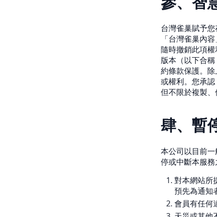
參、智
台灣雀巢賦予您
「台灣雀巢內容
隨時撤銷此項權
版本（以下合稱
約條款保護。除
或權利。您承認
但不限於複製、
肆、暫
本公司以目前一
停或中斷本服務
對本網站所
預先為通知
會員有任何
天災或其他