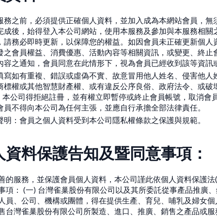
服務之前，必須提供正確個人資料，並加入成為本網站會員，無
完成後，始得登入本公司網站，使用本服務及參加與本服務相關
，請務必即時更新，以保障您的權益。如因會員未正確更新個人
發之會員權益、消費優惠、活動內容等相關資訊，或變更、終止
內容之通知，會員同意在此情形下，視為會員已經收到該等資訊
填寫如有重複、錯誤或虛偽不實、故意冒用他人姓名、侵害他人
商標權或其他智慧財產權、或有違反公序良俗、政府法令、或破
，本公司得拒絕註冊，並有權立即暫停或終止會員帳號，取消會
會員不得向本公司為任何主張，並應自行承擔全部法律責任。
聲明：會員之個人資料受到本公司隱私權條款之保護與規範。
人資料保護告知及暨同意事項：
善的服務，並保護會員個人資料，本公司謹此依個人資料保護法(
事項： (一) 台灣雀巢股份有限公司以及其所委託從事產品推廣
人員、公司、機構或團體，得在提供生產、育兒、哺乳及婦女個
售台灣雀巢股份有限公司所製造、進口、推廣、銷售之產品或服