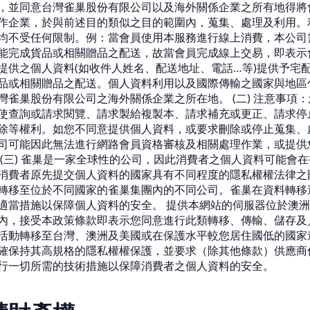
，並同意台灣雀巢股份有限公司以及海外關係企業之所有地得將
作企業，於與前述目的類似之目的範圍內，蒐集、處理及利用。
均不受任何限制。例：當會員使用本服務進行線上消費，本公司
能完成貨品或相關贈品之配送，故當會員完成線上交易，即表示
提供之個人資料(如收件人姓名、配送地址、電話…等)提供予宅
品或相關贈品之配送。個人資料利用以及國際傳輸之國家與地區
灣雀巢股份有限公司之海外關係企業之所在地。 (二) 注意事項
使查詢或請求閱覽、請求製給複製本、請求補充或更正、請求停
除等權利。如您不同意提供個人資料，或要求刪除或停止蒐集、
司可能因此無法進行網路會員資格審核及相關處理作業，或提供
 (三) 雀巢是一家全球性的公司，因此消費者之個人資料可能會
消費者原先提交個人資料的國家具有不同程度的隱私權權法律之
轉移至位於不同國家的雀巢集團內的不同公司。雀巢在資料轉移
適當措施以保障個人資料的安全。 提供本網站的伺服器位於澳
內，接受本政策條款即表示您同意進行此類轉移、傳輸、儲存及
活動轉移至台灣、澳洲及美國或在保護水平較您居住國低的國家
確保持其高規格的隱私權權保護，並要求（除其他條款）供應商
行一切所需的技術措施以保障消費者之個人資料的安全。