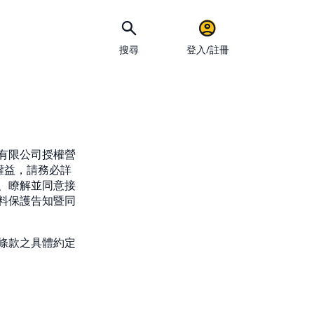
搜尋
登入/註冊
手機
有限公司授權營
權益，請務必詳
、瞭解並同意接
料保護告知暨同
條款之具體約定