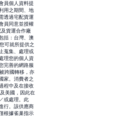
會員個人資料提
利用之期間、地
需透過宅配貨運
會員同意並授權
配及貨運合作廠
包括：台灣、澳
：您可就所提供之
止蒐集、處理或
處理您的個人資
您完善的網路服
在被跨國轉移，亦
國家。消費者之
過程中及在接收
洲及美國，因此在
／或處理。此
進行。該供應商
僅根據雀巢指示