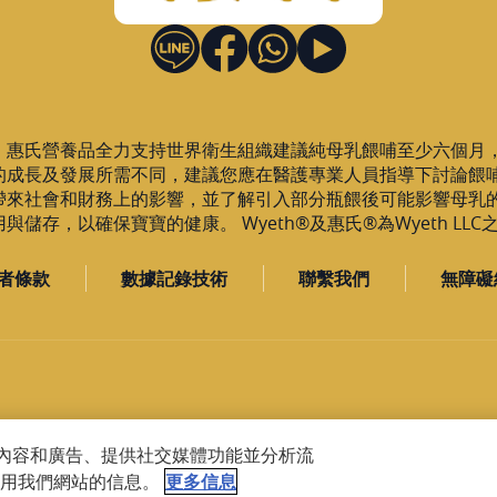
，惠氏營養品全力支持世界衛生組織建議純母乳餵哺至少六個月
的成長及發展所需不同，建議您應在醫護專業人員指導下討論餵
帶來社會和財務上的影響，並了解引入部分瓶餵後可能影響母乳
儲存，以確保寶寶的健康。 Wyeth®及惠氏®為Wyeth LL
者條款
數據記錄技術
聯繫我們
無障礙
設計內容和廣告、提供社交媒體功能並分析流
用我們網站的信息。
更多信息