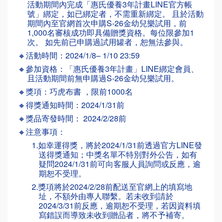
活動期間內完成「惠氏優養3年計畫LINE官方帳
號」綁定，如已綁定者，不需重新綁定。 且於活動
期間內至官網首次申購S-26金幼兒樂試用，前
1,000名審核成功即具備贈獎資格。每位限參加1
次。 如先前已申購過試用罐者，恕無法參與。
🔸活動時間：2024/1/8– 1/10 23:59
🔸參加資格：「惠氏優養3年計畫」LINE綁定會員、
且活動期間前無申購過S-26金幼兒樂試用。
🔸獎項：巧虎布書 ，限前1000名
🔸得獎通知時間：2024/1/31前
🔸獎品寄發時間： 2024/2/28前
🔸注意事項：
1.如幸運得獎，將於2024/1/31前透過官方LINE發
送得獎通知；中獎名單不特別對外公告，如有
疑問2024/1/31前可向客服人員詢問或反應，逾
期恕不受理。
2.獎項將於2024/2/28前配送至官網上的填寫地
址，不額外由專人聯繫。若未收到請於
2024/3/31前反應，逾期恕不受理，若因資料填
寫錯誤而導致未收到贈品者，將不予補寄。