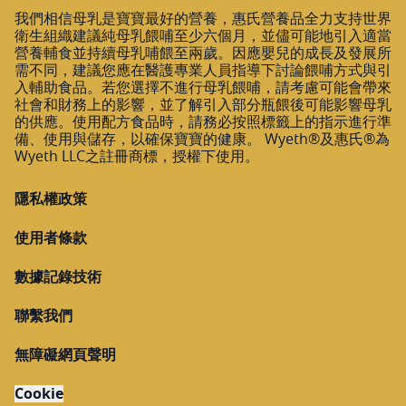
我們相信母乳是寶寶最好的營養，惠氏營養品全力支持世界
衛生組織建議純母乳餵哺至少六個月，並儘可能地引入適當
營養輔食並持續母乳哺餵至兩歲。因應嬰兒的成長及發展所
需不同，建議您應在醫護專業人員指導下討論餵哺方式與引
入輔助食品。若您選擇不進行母乳餵哺，請考慮可能會帶來
社會和財務上的影響，並了解引入部分瓶餵後可能影響母乳
的供應。使用配方食品時，請務必按照標籤上的指示進行準
備、使用與儲存，以確保寶寶的健康。 Wyeth®及惠氏®為
Wyeth LLC之註冊商標，授權下使用。
隱私權政策
使用者條款
數據記錄技術
聯繫我們
無障礙網頁聲明
Cookie