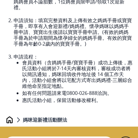
媽媽會員不論胎數，1位媽會員限申請/領取1次迎新
禮。
申請須知：填寫完整資料及上傳有效之媽媽⼿冊或寶寶
⼿冊，即享有⼊會迎新禮/媽媽禮。懷孕媽咪以媽媽手
冊申請、寶寶出生後請以寶寶手冊申請。(有效的媽媽
⼿冊為於申請期間為懷孕婦⼥的媽媽⼿冊。有效的寶寶
⼿冊為年齡0-2歲內的寶寶⼿冊。)
申請流程：
會員資料（含媽媽⼿冊/寶寶⼿冊）成功上傳後，惠
⽒活動⼩組將於7-14天內審核資料，審核成功者將
以簡訊通知，媽咪回填收件地址後 14 個工作天
內，活動小組會將以宅配方式寄出媽媽禮-三層綜合
維他命至指定地點。
如有任何問題請來電0800-026-888洽詢。
惠⽒活動⼩組，保留活動修改權利。
媽咪迎新禮活動辦法
Home