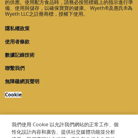
的供應。使用配方食品時，請務必按照標籤上的指示進行準
備、使用與儲存，以確保寶寶的健康。 Wyeth®及惠氏®為
Wyeth LLC之註冊商標，授權下使用。
隱私權政策
使用者條款
數據記錄技術
聯繫我們
無障礙網頁聲明
Cookie
我們使用 Cookie 以允許我們網站的正常工作、個
性化設計內容和廣告、提供社交媒體功能並分析
Copyright @ 2026 Nestlé. All rights reserved.