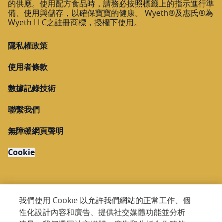
的供應。使用配方食品時，請務必按照標籤上的指示進行準
備、使用與儲存，以確保寶寶的健康。 Wyeth®及惠氏®為
Wyeth LLC之註冊商標，授權下使用。
隱私權政策
使用者條款
數據記錄技術
聯繫我們
無障礙網頁聲明
Cookie
我們使用 Cookie 以允許我們網站的正常工作、個
性化設計內容和廣告、提供社交媒體功能並分析
Copyright @ 2026 Nestlé. All rights reserved.