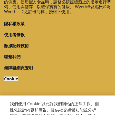
的供應。使用配方食品時，請務必按照標籤上的指示進行準
備、使用與儲存，以確保寶寶的健康。 Wyeth®及惠氏®為
Wyeth LLC之註冊商標，授權下使用。
隱私權政策
使用者條款
數據記錄技術
聯繫我們
無障礙網頁聲明
Cookie
我們使用 Cookie 以允許我們網站的正常工作、個
性化設計內容和廣告、提供社交媒體功能並分析
Copyright @ 2026 Nestlé. All rights reserved.