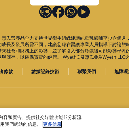
，惠氏營養品全力支持世界衛生組織建議純母乳餵哺至少六個月
的成長及發展所需不同，建議您應在醫護專業人員指導下討論餵
帶來社會和財務上的影響，並了解引入部分瓶餵後可能影響母乳
儲存，以確保寶寶的健康。 Wyeth®及惠氏®為Wyeth LL
者條款
數據記錄技術
聯繫我們
無障礙
設計內容和廣告、提供社交媒體功能並分析流
用我們網站的信息。
更多信息