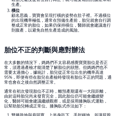
生產。
橫位
顧名思義，寶寶會呈現打橫的姿勢在肚子裡。不過橫位
的出現機率極低，通常在預備生產前，胎兒就會自行調
整成正常的胎位，如果仍保持橫位，醫師就會建議進行
剖腹產，以避免自然生產造成的風險。
胎位不正的判斷與應對辦法
在大多數的情況下，媽媽們不太容易感覺寶寶胎位是否正
常，須透過產檢才能清楚了解胎位的狀態。但媽媽們也不
需要太過擔心，據統計，胎兒從正常位出生的機率高達
95%，即便有些在胎兒在產檢時發現有胎位不正的問題，通
常也會在之後自然調整正常。
通常在初次發現胎位不正時，離預產期還有一大段距離，
由於這時胎兒尚未發育完全，因此胎位仍可能會繼續變
化，醫師可能會建議繼續觀察，或是採用膝胸臥式運動，
以幫助胎兒轉成正常位。膝胸臥式作法如下：
雙膝跪地與肩同寬，上半身趴下，手肘稱地，並讓屁股