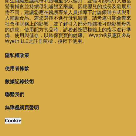
衛生組織建議純母乳餵哺至少六個月，並儘可能地引入適當
營養輔食並持續母乳哺餵至兩歲。因應嬰兒的成長及發展所
需不同，建議您應在醫護專業人員指導下討論餵哺方式與引
入輔助食品。若您選擇不進行母乳餵哺，請考慮可能會帶來
社會和財務上的影響，並了解引入部分瓶餵後可能影響母乳
的供應。使用配方食品時，請務必按照標籤上的指示進行準
備、使用與儲存，以確保寶寶的健康。 Wyeth®及惠氏®為
Wyeth LLC之註冊商標，授權下使用。
隱私權政策
使用者條款
數據記錄技術
聯繫我們
無障礙網頁聲明
Cookie