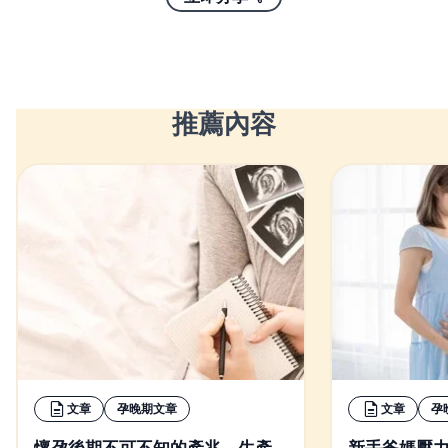
推薦內容
文章
孕晚期文章
文章
孕
懷孕後期不可不知的產兆、生產
新手爸媽壓