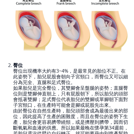
臀位
臀位出現機率大約有3~4%，是最常見的胎位不正。在
此姿勢下，胎兒屁股會朝向子宮頸口，而臀位又可以細
分為完全、直腿和足式臀位。
如果胎兒是完全臀位，其雙腳會呈盤腿的姿勢；直腿臀
位則是雙腳伸直朝上，只有屁股朝下，所以胎兒的頭部
會抵著雙腳；足式臀位代表胎兒的雙腳或單腳朝下面對
子宮頸口，在生產時可能會是腳或屁股先出來。
由於臀位在自然生產時，胎兒頭部會成為最後出來的部
位，因此提高了生產的困難度，而且在臀位的姿勢下生
產，胎兒會更容易臍帶繞頸，或是擠壓到臍帶，因而切
斷氧氣和血液的供應。所以如果最晚在懷孕第34週前，
若胎兒還沒從臂位自行轉正，就可能要藉由剖腹產幫助