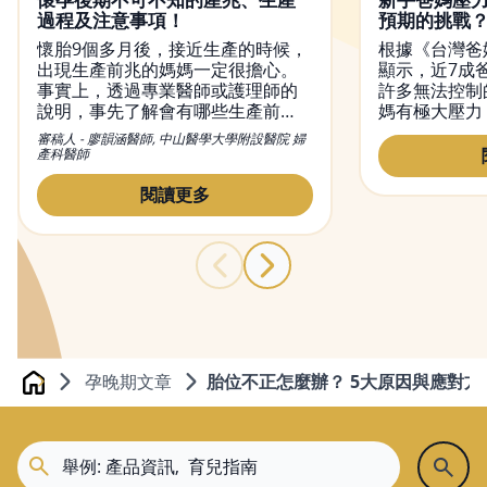
過程及注意事項！
預期的挑戰
懷胎9個多月後，接近生產的時候，
根據《台灣爸
出現生產前兆的媽媽一定很擔心。
顯示，近7成
事實上，透過專業醫師或護理師的
許多無法控制
說明，事先了解會有哪些生產前
媽有極大壓力
兆？面對這些產兆如何處理？能讓
爸媽認為現今
審稿人 - 廖韻涵醫師, 中山醫學大學附設醫院 婦
生過程產更順利。而醫師也會告訴
文有請鄧惠文
產科醫師
媽媽們，此時身體也正準備哺乳，
分享如何面對
要攝取哪些營養幫助哺育寶寶？
動支持台灣父
閱讀更多
孕晚期文章
胎位不正怎麼辦？ 5大原因與應對方
Home