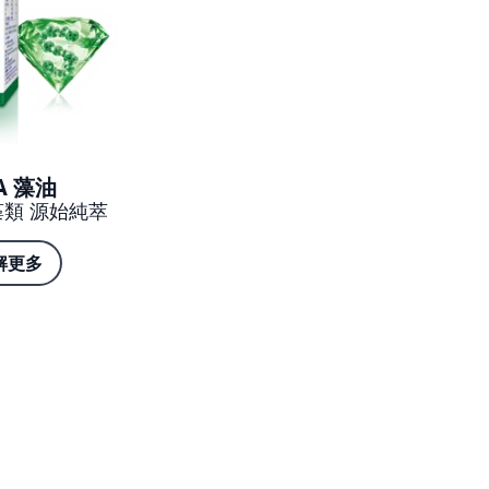
A 藻油
藻類 源始純萃
解更多