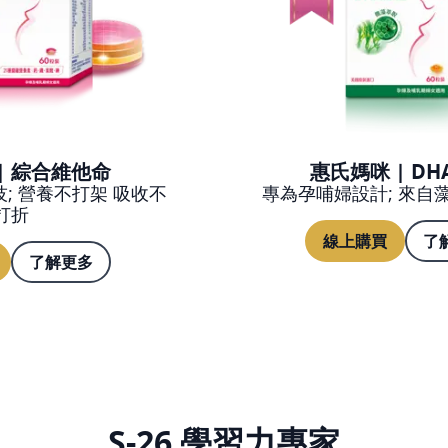
| 綜合維他命
惠氏媽咪 | DH
; 營養不打架 吸收不
專為孕哺婦設計; 來自
打折
線上購買
了
了解更多
S-26 學習力專家