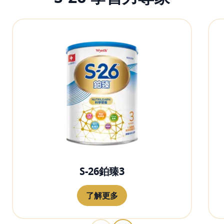
S-26鉑臻3
了解更多