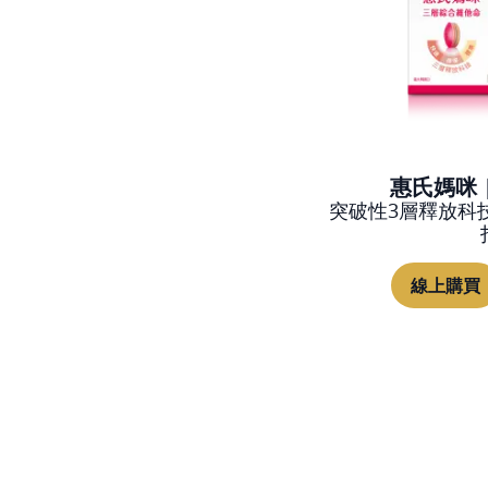
惠氏媽咪 
突破性3層釋放科技
線上購買