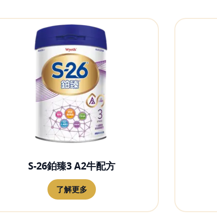
S-26鉑臻3 A2牛配方
了解更多