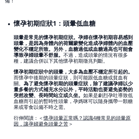
備！
懷孕初期症狀1：頭暈低血糖
頭暈是常見的懷孕初期症狀。孕婦在懷孕初期容易感到
頭暈，是因為身體內的荷爾蒙變化造成孕婦體內的血壓
變化不穩定所致。另外，血糖過低或血糖過高也可能會
導致孕婦頭暈不舒服。
不過，造成頭暈的情況有很多
種，建議合併以下其他懷孕初期徵兆判斷。
懷孕初期症狀中的頭暈，大多為血壓不穩定所引起的。
而懷孕中後期的頭暈症狀，則可能跟低血糖或貧血有
關。
為了避免懷孕初期的頭暈症狀，除了建議孕婦以少
量多餐的方式補充水分以外，平時活動也要避免姿勢的
突然改變、長時間站立或久坐。
如果是劇烈孕吐導致低
血糖而引起的暫時性頭暈，孕媽咪可以隨身攜帶一顆糖
果或零食以備不時之需。
衍伸閱讀：＜
懷孕頭暈正常嗎？認識4種常見的頭暈原
因，讓孕婦避免頭暈之苦
＞