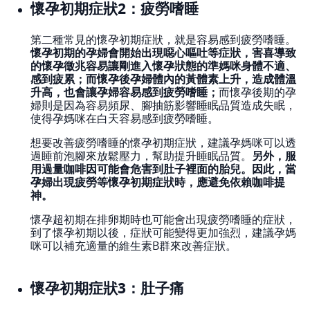
懷孕初期症狀2：疲勞嗜睡
第二種常見的懷孕初期症狀，就是容易感到疲勞嗜睡。
懷孕初期的孕婦會開始出現噁心嘔吐等症狀，害喜導致
的懷孕徵兆容易讓剛進入懷孕狀態的準媽咪身體不適、
感到疲累；而懷孕後孕婦體內的黃體素上升，造成體溫
升高，也會讓孕婦容易感到疲勞嗜睡；
而懷孕後期的孕
婦則是因為容易頻尿、腳抽筋影響睡眠品質造成失眠，
使得孕媽咪在白天容易感到疲勞嗜睡。
想要改善疲勞嗜睡的懷孕初期症狀，建議孕媽咪可以透
過睡前泡腳來放鬆壓力，幫助提升睡眠品質。
另外，服
用過量咖啡因可能會危害到肚子裡面的胎兒。因此，當
孕婦出現疲勞等懷孕初期症狀時，應避免依賴咖啡提
神。
懷孕超初期在排卵期時也可能會出現疲勞嗜睡的症狀，
到了懷孕初期以後，症狀可能變得更加強烈，建議孕媽
咪可以補充適量的維生素B群來改善症狀。
懷孕初期症狀3：肚子痛