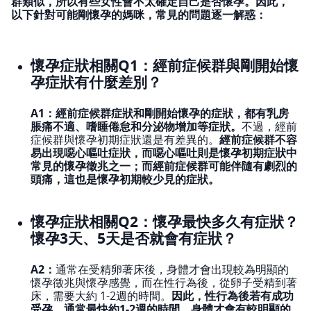
群類似，所以有些女性會不太確定自己是否懷孕。因此，
以下針對可能剛懷孕的媽咪，常見的問題逐一解惑：
懷孕症狀相關Q1：經前症候群與剛開始懷
孕症狀有什麼差別？
A1：經前症候群症狀和剛開始懷孕的症狀，都有乳房
脹痛不適、嗜睡倦怠和分泌物增加等症狀。
不過，經前
症候群與懷孕初期症狀還是有差異的。
經前症候群不容
易出現噁心嘔吐症狀，而噁心嘔吐則是懷孕初期症狀中
常見的懷孕徵兆之一；而經前症候群可能伴隨有劇烈的
頭痛，這也是懷孕初期較少見的症狀。
懷孕症狀相關Q2：懷孕最快多久有症狀？
懷孕3天、5天是否就會有症狀？
A2：
通常在受精卵著床後，身體才會出現較為明顯的
懷孕徵兆與懷孕感覺，而在性行為後，從卵子受精到著
床，需要大約 1-2週的時間。
因此，性行為後若有成功
受孕，通常最快約1-2週的時間，身體才會有較明顯的