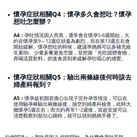
懷孕症狀相關Q4：懷孕多久會想吐？懷孕
想吐怎麼辦？
A4：
孕吐情況因人而異，通常會在懷孕5-6週開始，大
約在懷孕第9～12週症狀最為劇烈，而在第13週左右會
開始緩解。懷孕想吐的時候，建議準媽媽可以多補充維
生素B6、少量多餐避免空腹，並把握「先吃固體食物，
再喝流質飲料」的進食原則來緩解孕吐噁心的感覺。
懷孕症狀相關Q5：驗出兩條線後何時該去
婦產科報到？
A5：
懷孕超初期若擔心出現子宮外孕等情況，可以在
使用驗孕棒驗出兩條線後，抽空到婦產科檢查，此時大
概懷孕5週左右；而大約再等1~2週後，當超音波可以
清楚觀察到胎兒心跳時，就可以領到媽媽手冊了。
衍伸閱讀：＜
孕吐原因？ 何時開始、為什麼會孕吐等疑