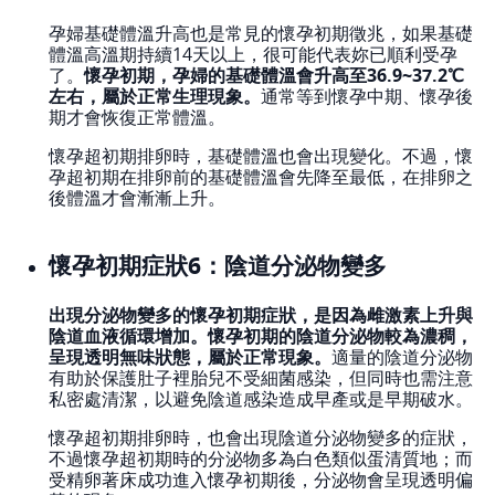
孕婦基礎體溫升高也是常見的懷孕初期徵兆，如果基礎
體溫高溫期持續14天以上，很可能代表妳已順利受孕
了。
懷孕初期，孕婦的基礎體溫會升高至36.9~37.2℃
左右，屬於正常生理現象。
通常等到懷孕中期、懷孕後
期才會恢復正常體溫。
懷孕超初期排卵時，基礎體溫也會出現變化。不過，懷
孕超初期在排卵前的基礎體溫會先降至最低，在排卵之
後體溫才會漸漸上升。
懷孕初期症狀6：陰道分泌物變多
出現分泌物變多的懷孕初期症狀，是因為雌激素上升與
陰道血液循環增加。懷孕初期的陰道分泌物較為濃稠，
呈現透明無味狀態，屬於正常現象。
適量的陰道分泌物
有助於保護肚子裡胎兒不受細菌感染，但同時也需注意
私密處清潔，以避免陰道感染造成早產或是早期破水。
懷孕超初期排卵時，也會出現陰道分泌物變多的症狀，
不過懷孕超初期時的分泌物多為白色類似蛋清質地；而
受精卵著床成功進入懷孕初期後，分泌物會呈現透明偏