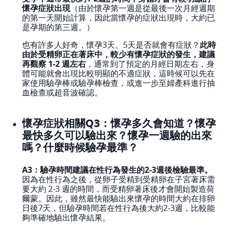
懷孕症狀出現
（由於懷孕第一週是從最後一次月經週期
的第一天開始計算，因此當懷孕的症狀出現時，大約已
是孕期的第三週。）
也有許多人好奇，懷孕3天、5天是否就會有症狀？
此時
由於受精卵正在著床中，較少有懷孕症狀的發生，建議
再觀察 1-2 週左右
，通常到了預定的月經日期左右，身
體可能就會出現比較明顯的不適症狀，這時候可以先在
家使用驗孕棒或驗孕棒檢查，或進一步至婦產科進行抽
血檢查或超音波確認。
懷孕症狀相關Q3：懷孕多久會知道？懷孕
最快多久可以驗出來？懷孕一週驗的出來
嗎？什麼時候驗孕最準？
A3：驗孕時間建議在性行為發生的2-3週後檢驗最準。
因為在性行為之後，從卵子受精到受精卵在子宮著床需
要大約 2-3 週的時間，而受精卵著床後才會開始製造荷
爾蒙。因此，雖然最快能驗出來懷孕的時間大約在排卵
日後7天，但驗孕時間若在性行為後大約2-3週，比較能
夠準確地驗出懷孕結果。