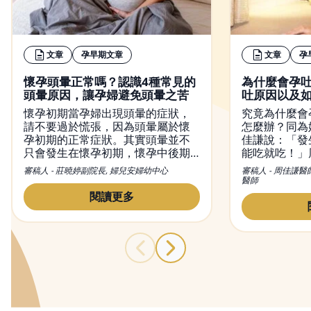
文章
孕早期文章
文章
孕
懷孕頭暈正常嗎？認識4種常見的
為什麼會孕
頭暈原因，讓孕婦避免頭暈之苦
吐原因以及
懷孕初期當孕婦出現頭暈的症狀，
究竟為什麼會
請不要過於慌張，因為頭暈屬於懷
怎麼辦？同為
孕初期的正常症狀。其實頭暈並不
佳謙說：「發
只會發生在懷孕初期，懷孕中後期
能吃就吃！」
也有可能出現頭暈現象。然而，造
初期孕吐經驗
審稿人 - 莊曉婷副院長, 婦兒安婦幼中心
審稿人 - 周佳謙醫
成懷孕頭暈的原因有很多種，從懷
和容易引起脹
醫師
孕初期到晚期都有可能出現頭暈的
量多餐的進食
閱讀更多
症狀，而改善頭暈的方法也不盡相
胃酸，舒緩孕
同，本文不僅會介紹頭暈的原因，
同時也會提供緩解懷孕頭暈的方
法。