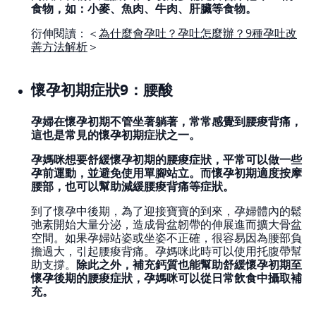
食物，如：小麥、魚肉、牛肉、肝臟等食物。
衍伸閱讀：＜
為什麼會孕吐？孕吐怎麼辦？9種孕吐改
善方法解析
＞
懷孕初期症狀9：腰酸
孕婦在懷孕初期不管坐著躺著，常常感覺到腰痠背痛，
這也是常見的懷孕初期症狀之一。
孕媽咪想要舒緩懷孕初期的腰痠症狀，平常可以做一些
孕前運動，並避免使用單腳站立。而懷孕初期適度按摩
腰部，也可以幫助減緩腰痠背痛等症狀。
到了懷孕中後期，為了迎接寶寶的到來，孕婦體內的鬆
弛素開始大量分泌，造成骨盆韌帶的伸展進而擴大骨盆
空間。如果孕婦站姿或坐姿不正確，很容易因為腰部負
擔過大，引起腰痠背痛。孕媽咪此時可以使用托腹帶幫
助支撐。
除此之外，補充鈣質也能幫助舒緩懷孕初期至
懷孕後期的腰痠症狀，孕媽咪可以從日常飲食中攝取補
充。