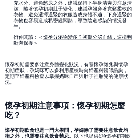
充水分、避免憋尿之外，建議保持下半身清爽與注意清
潔。隨著懷孕初期肚子變化，建議孕婦穿著寬鬆柔軟的
衣物。避免選擇過緊的衣服造成身體不適，下身過緊的
衣物也容易造成私密處悶熱，導致陰道感染的情況發
生。
衍伸閱讀：＜
懷孕分泌物變多？初期分泌血絲，這樣判
斷與保養
＞
懷孕初期需要多注意身體變化狀況，有關懷孕徵兆與懷孕
初期症狀，孕媽咪可以多利用產檢時向婦產科醫師諮詢，
定期至婦產科檢查以掌握媽咪自己與肚子裡胎兒的健康狀
況。
懷孕初期注意事項：懷孕初期怎麼
吃？
懷孕初期飲食也是一門大學問，孕婦除了需要注意飲食均
衡之外，也需要注意飲食禁忌。
以下也提供6項懷孕初期飲