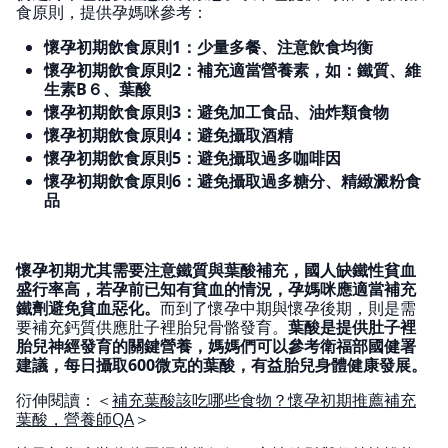
食原則，提供孕媽咪參考：
懷孕初期飲食原則1：少量多餐、注意飲食均衡
懷孕初期飲食原則2：補充適當營養素，如：鐵質、維
生素B６、葉酸
懷孕初期飲食原則3：避免加工食品、油炸類食物
懷孕初期飲食原則4：避免攝取酒精
懷孕初期飲食原則5：避免攝取過多咖啡因
懷孕初期飲食原則6：避免攝取過多糖分、精緻澱粉食
品
懷孕初期尤其需要注意鐵質與葉酸補充，國人缺鐵性貧血
盛行率高，若孕前已知有貧血的情況，孕媽咪應適當補充
鐵劑避免貧血惡化。
而到了懷孕中期與懷孕後期，則是需
要補充鈣質供應肚子裡胎兒骨骼發育。
葉酸是提供肚子裡
胎兒神經發育的關鍵營養，媽媽們可以參考衛福部國健署
建議，每日攝取600微克的葉酸，有益胎兒身體健康發展。
衍伸閱讀：＜
補充葉酸該吃哪些食物？懷孕初期推薦補充
葉酸，營養師QA
＞