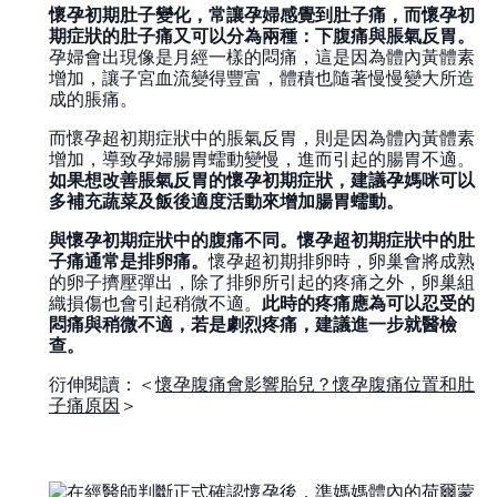
懷孕初期肚子變化，常讓孕婦感覺到肚子痛，而懷孕初
期症狀的肚子痛又可以分為兩種：下腹痛與脹氣反胃。
孕婦會出現像是月經一樣的悶痛，這是因為體內黃體素
增加，讓子宮血流變得豐富，體積也隨著慢慢變大所造
成的脹痛。
而懷孕超初期症狀中的脹氣反胃，則是因為體內黃體素
增加，導致孕婦腸胃蠕動變慢，進而引起的腸胃不適。
如果想改善脹氣反胃的懷孕初期症狀，建議孕媽咪可以
多補充蔬菜及飯後適度活動來增加腸胃蠕動。
與懷孕初期症狀中的腹痛不同。懷孕超初期症狀中的肚
子痛通常是排卵痛。
懷孕超初期排卵時，卵巢會將成熟
的卵子擠壓彈出，除了排卵所引起的疼痛之外，卵巢組
織損傷也會引起稍微不適。
此時的疼痛應為可以忍受的
悶痛與稍微不適，若是劇烈疼痛，建議進一步就醫檢
查。
衍伸閱讀：＜
懷孕腹痛會影響胎兒？懷孕腹痛位置和肚
子痛原因
＞