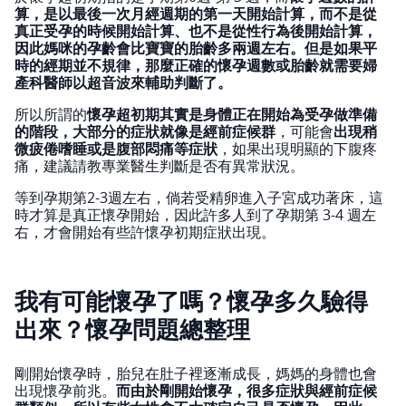
算，是以最後一次月經週期的第一天開始計算，而不是從
真正受孕的時候開始計算、也不是從性行為後開始計算，
因此媽咪的孕齡會比寶寶的胎齡多兩週左右。但是如果平
時的經期並不規律，那麼正確的懷孕週數或胎齡就需要婦
產科醫師以超音波來輔助判斷了。
所以所謂的
懷孕超初期其實是身體正在開始為受孕做準備
的階段，大部分的症狀就像是經前症候群
，可能會
出現稍
微疲倦嗜睡或是腹部悶痛等症狀
，如果出現明顯的下腹疼
痛，建議請教專業醫生判斷是否有異常狀況。
等到孕期第2-3週左右，倘若受精卵進入子宮成功著床，這
時才算是真正懷孕開始，因此許多人到了孕期第 3-4 週左
右，才會開始有些許懷孕初期症狀出現。
我有可能懷孕了嗎？懷孕多久驗得
出來？懷孕問題總整理
剛開始懷孕時，胎兒在肚子裡逐漸成長，媽媽的身體也會
出現懷孕前兆。
而由於剛開始懷孕，很多症狀與經前症候