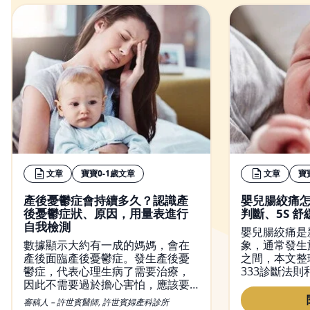
文章
寶寶0-1歲文章
文章
寶
產後憂鬱症會持續多久？認識產
嬰兒腸絞痛怎
後憂鬱症狀、原因，用量表進行
判斷、5S 
自我檢測
嬰兒腸絞痛是
數據顯示大約有一成的媽媽，會在
象，通常發生
產後面臨產後憂鬱症。發生產後憂
之間，本文整
鬱症，代表心理生病了需要治療，
333診斷法則
因此不需要過於擔心害怕，應該要
巧，幫助爸爸
正確面對產後憂鬱症，並尋求醫生
法，安心陪伴
審稿人 – 許世賓醫師, 許世賓婦產科診所