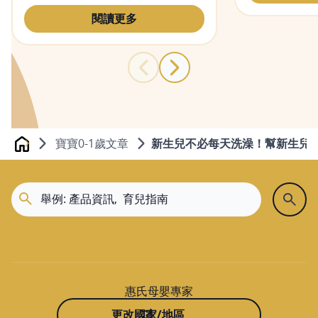
的專業治療。本文會帶你認識產後
憂鬱症的原因、症狀，即幫助你使
閱讀更多
用正確的方式自我檢測產後憂鬱。
寶寶0-1歲文章
新生兒不必每天洗澡！幫新生兒
Home
惠氏母嬰專家
更改國家/地區