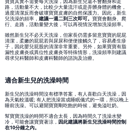
寶寶其實不需要每天洗澡，因為新生兒還不會翻身和走
路，活動量不大，比較少大量流汗或是弄髒身體的機會，
過度清潔反而會破壞寶寶皮膚的自然保護力。因此，新生
兒洗澡的頻率，
建議一週二到三次即可。
寶寶會翻身、爬
行、走路，活動量變大後，可以再視情況增加洗澡頻率。
雖然新生兒不必天天洗澡，但家長仍需多留意寶寶的屁屁
清潔，柔嫩的屁屁若與尿尿和便便接觸久了，容易產生疹
子，因此嬰兒屁股的清潔非常重要。另外，如果寶寶有脂
漏性皮膚炎或異位性皮膚炎等特殊情形，洗澡頻率則建議
尋求兒科醫師和皮膚科醫師的諮詢及治療。
適合新生兒的洗澡時間
新生兒的洗澡時間沒有標準答案，有人喜歡白天洗澡，因
為天氣較溫暖; 有人把洗澡當成睡眠儀式的一環，所以晚上
睡前洗澡。可以避開寶寶剛吃飽的時候，避免溢吐奶。
幫寶寶洗澡的時間不適合太長，因為時間久了洗澡水變
冷，可能會讓寶寶著涼，
因此建議將新生兒洗澡時間控制
在10分鐘之內。