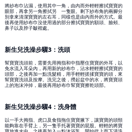
將紗布巾沾濕，使用其中一角，由內而外輕輕擦拭寶寶的
眼部，再拿另一角擦拭另 一隻眼。剩下紗布角的兩腳分
別拿來清潔寶寶的左右耳，同樣也是由內而外的方式。最
後再使用紗布巾沒使用過的部分擦拭寶寶的額頭、臉頰、
鼻子以及脖子皺褶處。
新生兒洗澡步驟3：洗頭
幫寶寶洗頭前，需要先用拇指和中指壓住寶寶的外耳，以
免水流入耳朵內，再用新的紗布巾，沾水輕輕擦拭寶寶的
頭部，之後再加一點洗髮精，用手輕輕搓揉寶寶的頭，來
幫寶寶洗頭及按摩。洗完之後，撈起盆中的水，將寶寶頭
上的泡沫沖掉，最後再用紗布巾幫寶寶擦乾頭部。
新生兒洗澡步驟4：洗身體
以一手大拇指、虎口及食指拖住寶寶腋下，讓寶寶的頭頸
能夠靠在手臂上，另一隻手托著寶寶的屁股。輕輕的將寶
寶放進水中，之後再加入一點沐浴乳，開始從上而下清洗