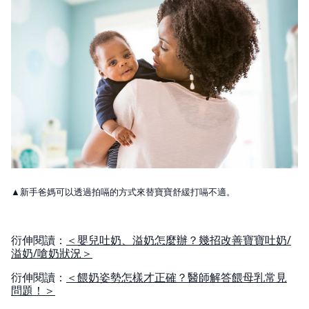
▲新手爸媽可以透過拍嗝的方式來替寶寶舒緩打嗝不適。
衍伸閱讀：
＜嬰兒吐奶、溢奶怎麼辦？幾招改善寶寶吐奶/
溢奶/嗆奶狀況＞
衍伸閱讀：
＜餵奶姿勢怎樣才正確？醫師解答餵母乳常見
問題！＞