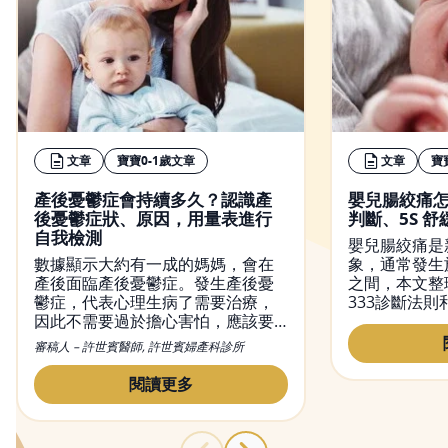
文章
寶寶0-1歲文章
文章
寶
產後憂鬱症會持續多久？認識產
嬰兒腸絞痛怎
後憂鬱症狀、原因，用量表進行
判斷、5S 
自我檢測
嬰兒腸絞痛是
數據顯示大約有一成的媽媽，會在
象，通常發生
產後面臨產後憂鬱症。發生產後憂
之間，本文整
鬱症，代表心理生病了需要治療，
333診斷法則
因此不需要過於擔心害怕，應該要
巧，幫助爸爸
正確面對產後憂鬱症，並尋求醫生
法，安心陪伴
審稿人 – 許世賓醫師, 許世賓婦產科診所
的專業治療。本文會帶你認識產後
憂鬱症的原因、症狀，即幫助你使
閱讀更多
用正確的方式自我檢測產後憂鬱。