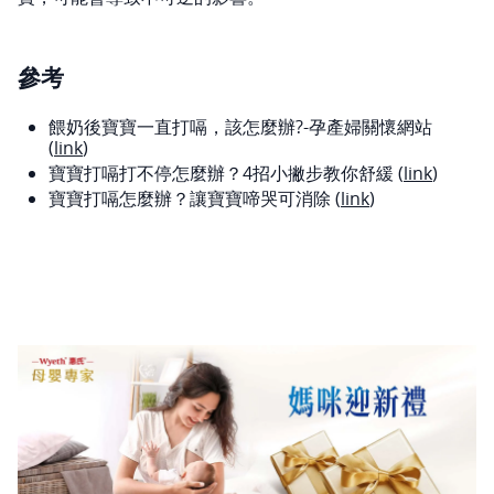
參考
餵奶後寶寶一直打嗝，該怎麼辦?-孕產婦關懷網站
(
link
)
寶寶打嗝打不停怎麼辦？4招小撇步教你舒緩 (
link
)
寶寶打嗝怎麼辦？讓寶寶啼哭可消除 (
link
)