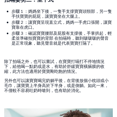
步驟１：媽媽坐下後，一隻手支撐寶寶頭頸部，另一隻
手扶寶寶的屁屁，讓寶寶坐在大腿上。
步驟２：讓寶寶呈現直立式，媽媽一手虎口張開，讓寶
寶靠在虎口。
步驟３：確認寶寶腰部及屁股有支撐後，手掌拱起，輕
柔並準確拍寶寶的背部 在拍嗝時，聽到啵啵啵的聲音
是正常現象，聽見聲音就是代表寶寶打隔了。
除了拍嗝之外，也可以嘗試，在寶寶打嗝打不停地情況
下，給他喝一點奶或是水，有助於舒緩寶寶橫膈膜的收
縮，此方法也適用於寶寶剛吃飽的情況。
另外也可以讓寶寶喝完奶躺平後，在背後放個小枕頭或小
毛巾，讓寶寶上半身高於下半身，或是側躺。如此一來，
不僅較不容易吐奶時嗆到，也有助於消化。