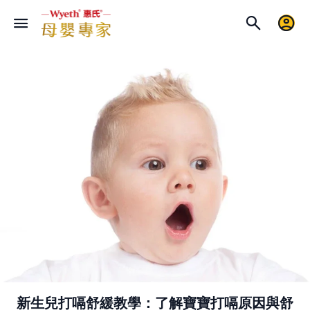
新生兒打嗝舒緩教學：了解寶寶打嗝原因與舒