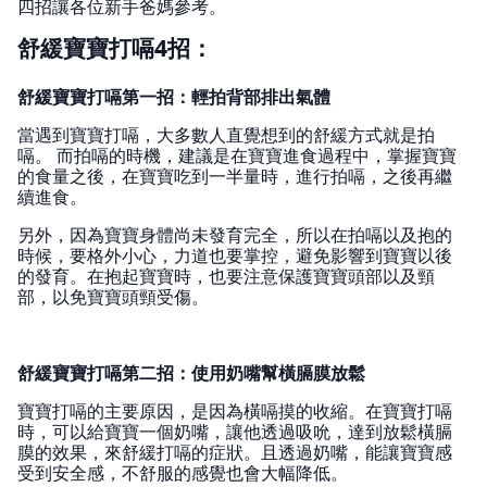
四招讓各位新手爸媽參考。
舒緩寶寶打嗝4招：
舒緩寶寶打嗝第一招：輕拍背部排出氣體
當遇到寶寶打嗝，大多數人直覺想到的舒緩方式就是拍
嗝。 而拍嗝的時機，建議是在寶寶進食過程中，掌握寶寶
的食量之後，在寶寶吃到一半量時，進行拍嗝，之後再繼
續進食。
另外，因為寶寶身體尚未發育完全，所以在拍嗝以及抱的
時候，要格外小心，力道也要掌控，避免影響到寶寶以後
的發育。在抱起寶寶時，也要注意保護寶寶頭部以及頸
部，以免寶寶頭頸受傷。
舒緩寶寶打嗝第二招：使用奶嘴幫橫膈膜放鬆
寶寶打嗝的主要原因，是因為橫嗝摸的收縮。在寶寶打嗝
時，可以給寶寶一個奶嘴，讓他透過吸吮，達到放鬆橫膈
膜的效果，來舒緩打嗝的症狀。且透過奶嘴，能讓寶寶感
受到安全感，不舒服的感覺也會大幅降低。