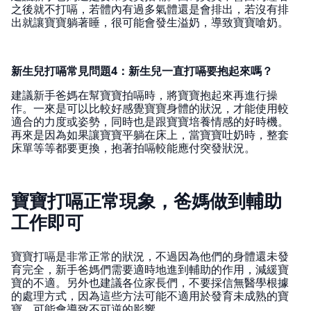
之後就不打嗝，若體內有過多氣體還是會排出，若沒有排
出就讓寶寶躺著睡，很可能會發生溢奶，導致寶寶嗆奶。
新生兒打嗝常見問題4：新生兒一直打嗝要抱起來嗎？
建議新手爸媽在幫寶寶拍嗝時，將寶寶抱起來再進行操
作。一來是可以比較好感覺寶寶身體的狀況，才能使用較
適合的力度或姿勢，同時也是跟寶寶培養情感的好時機。
再來是因為如果讓寶寶平躺在床上，當寶寶吐奶時，整套
床單等等都要更換，抱著拍嗝較能應付突發狀況。
寶寶打嗝正常現象，爸媽做到輔助
工作即可
寶寶打嗝是非常正常的狀況，不過因為他們的身體還未發
育完全，新手爸媽們需要適時地進到輔助的作用，減緩寶
寶的不適。另外也建議各位家長們，不要採信無醫學根據
的處理方式，因為這些方法可能不適用於發育未成熟的寶
寶，可能會導致不可逆的影響。