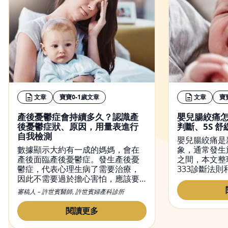
文章
寶寶0-1歲文章
文章
寶
產後憂鬱症會持續多久？認識產
嬰兒腸絞痛怎
後憂鬱症狀、原因，用量表進行
判斷、5S 
自我檢測
嬰兒腸絞痛是
數據顯示大約有一成的媽媽，會在
象，通常發生
產後面臨產後憂鬱症。發生產後憂
之間，本文整
鬱症，代表心理生病了需要治療，
333診斷法則
因此不需要過於擔心害怕，應該要
巧，幫助爸爸
正確面對產後憂鬱症，並尋求醫生
法，安心陪伴
審稿人 – 許世賓醫師, 許世賓婦產科診所
的專業治療。本文會帶你認識產後
憂鬱症的原因、症狀，即幫助你使
閱讀更多
用正確的方式自我檢測產後憂鬱。