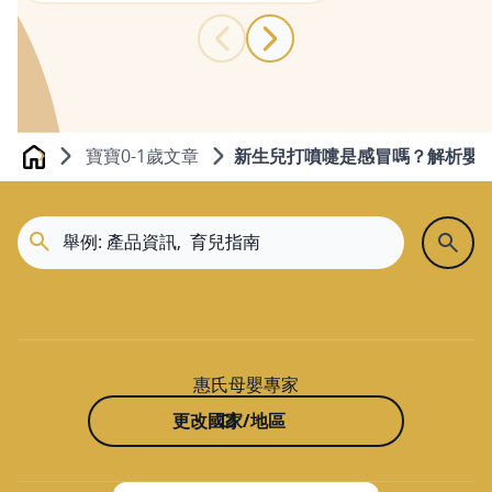
寶寶0-1歲文章
新生兒打噴嚏是感冒嗎？解析嬰
Home
惠氏母嬰專家
更改國家/地區