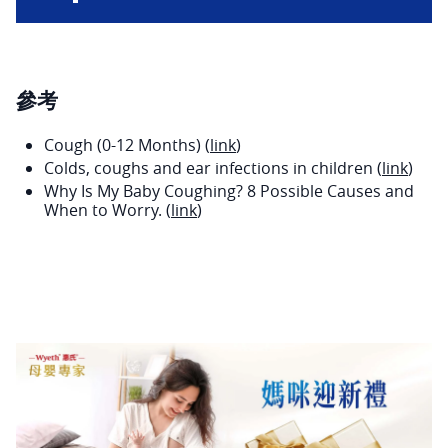
參考
Cough (0-12 Months) (
link
)
Colds, coughs and ear infections in children (
link
)
Why Is My Baby Coughing? 8 Possible Causes and
When to Worry. (
link
)