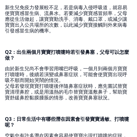
新生兒免疫力發展較不足，若是病毒入侵呼吸道，就容易
使寶寶感冒生病、流鼻水。若要減少寶寶感冒頻率，父母
應從生活做起，讓寶寶勤洗手、消毒、戴口罩，或減少讓
寶寶出入公共場所的次數，以此減少寶寶接觸到外來病毒
引發感冒生病的機率。
Q2：出生兩個月寶寶打噴嚏時若引發鼻塞，父母可以怎麼
做？
由於新生兒尚不會學習用嘴巴呼吸，一個月到兩個月寶寶
打噴嚏時，後續若演變成鼻塞症狀，可能會使寶寶出現呼
吸不順而開始哭鬧的情況。
父母若發現寶寶打噴嚏後伴隨鼻塞症狀時，應先嘗試替寶
寶清理鼻腔，或是用溫熱的毛巾替寶寶溫敷鼻子，幫助寶
寶舒緩鼻腔黏膜腫脹的情形，改善寶寶鼻塞狀況。
Q3：日常生活中有哪些潛在因素會引發寶寶過敏、打噴嚏
呢？
空氣中有許多潛在因素會容易使寶寶出現打噴嚏的症狀，