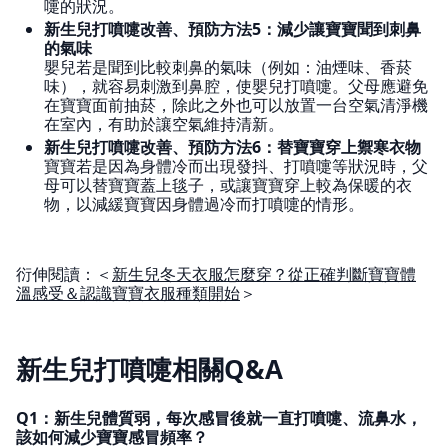
嚏的狀況。
新生兒打噴嚏改善、預防方法5：減少讓寶寶聞到刺鼻
的氣味
嬰兒若是聞到比較刺鼻的氣味（例如：油煙味、香菸
味），就容易刺激到鼻腔，使嬰兒打噴嚏。父母應避免
在寶寶面前抽菸，除此之外也可以放置一台空氣清淨機
在室內，有助於讓空氣維持清新。
新生兒打噴嚏改善、預防方法6：替寶寶穿上禦寒衣物
寶寶若是因為身體冷而出現發抖、打噴嚏等狀況時，父
母可以替寶寶蓋上毯子，或讓寶寶穿上較為保暖的衣
物，以減緩寶寶因身體過冷而打噴嚏的情形。
衍伸閱讀：＜
新生兒冬天衣服怎麼穿？從正確判斷寶寶體
溫感受＆認識寶寶衣服種類開始
＞
新生兒打噴嚏相關Q&A
Q1：新生兒體質弱，每次感冒後就一直打噴嚏、流鼻水，
該如何減少寶寶感冒頻率？