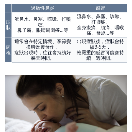
過敏性鼻炎
感冒
流鼻水、鼻塞、咳嗽、
流鼻水、鼻塞、咳嗽、打噴
症
打噴嚏、
嚏、
狀
全身痠痛、頭痛、咽喉
鼻子癢、眼睛周圍癢…等
痛、發燒…等
通常會在特定情境、季節變
出現症狀後，症狀會持
病
換時反覆發作，
續3-5天，
程
症狀出現時，往往會持續好
較嚴重的感冒可能會持
幾天時間。
續一週時間。