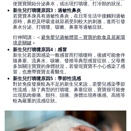
使寶寶開始分泌鼻水，或出現打噴嚏、打冷顫的狀況。
新生兒打噴嚏原因3：過敏性鼻炎
若寶寶本身具有過敏性鼻炎，在日常生活中接觸到過敏
原時，鼻腔及呼吸道就容易受到較大的刺激，進而引發
鼻水分泌、打噴嚏、咳嗽、鼻塞等過敏症狀。
衍伸閱讀：＜
避免嬰兒過敏體質～寶寶的飲食及居家環
境是關鍵
＞
新生兒打噴嚏原因4：感冒
新生兒若是因感染一般感冒而打噴嚏時，後續可能會伴
隨鼻塞、流鼻水、咳嗽、發燒等典型感冒症狀，父母應
多加關注寶寶的身體狀況，若發現寶寶不小心感染了感
冒，也應帶寶寶去看醫生。
新生兒打噴嚏原因5：季節性流感
對於免疫發展較為不足的新生兒來說，若嬰兒感染季節
性流感，除了典型的打噴嚏、鼻塞症狀，寶寶很可能會
出現肌肉痠痛、顫抖、頭痛、身體出現疼痛感、高燒等
較為嚴重的流感症狀。