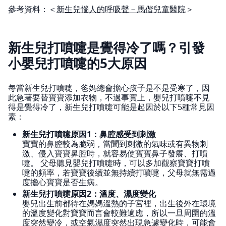
參考資料：＜
新生兒惱人的呼吸聲－馬偕兒童醫院
＞
新生兒打噴嚏是覺得冷了嗎？引發
小嬰兒打噴嚏的5大原因
每當新生兒打噴嚏，爸媽總會擔心孩子是不是受寒了，因
此急著要替寶寶添加衣物，不過事實上，嬰兒打噴嚏不見
得是覺得冷了，新生兒打噴嚏可能是起因於以下5種常見因
素：
新生兒打噴嚏原因1：鼻腔感受到刺激
寶寶的鼻腔較為脆弱，當聞到刺激的氣味或有異物刺
激、侵入寶寶鼻腔時，就容易使寶寶鼻子發癢、打噴
嚏。 父母聽見嬰兒打噴嚏時，可以多加觀察寶寶打噴
嚏的頻率，若寶寶後續並無持續打噴嚏，父母就無需過
度擔心寶寶是否生病。
新生兒打噴嚏原因2：溫度、濕度變化
嬰兒出生前都待在媽媽溫熱的子宮裡，出生後外在環境
的溫度變化對寶寶而言會較難適應，所以一旦周圍的溫
度突然變冷，或空氣濕度突然出現急遽變化時，可能會