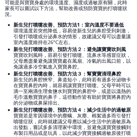
可能是與寶寶身處的環境溫度、濕度或過敏原有關，此時
家長可以嘗試以下方法，幫助改善或預防寶寶的打噴嚏狀
況。
新生兒打噴嚏改善、預防方法1：室內溫度不要過低
環境溫度若突然降低，容易使新生兒的鼻腔受到刺激，
引發打噴嚏或分泌鼻水的情形，故建議父母可以盡量讓
室內溫度維持在26°C左右。
新生兒打噴嚏改善、預防方法２：避免讓寶寶吹到風
寶寶吹到風時，容易引發打噴嚏、流鼻水等感冒症狀，
父母應盡量避免讓寶寶處在風扇、冷氣的出風口前，以
免讓過多冷空氣進入寶寶鼻腔。
新生兒打噴嚏改善、預防方法３：幫寶寶清理鼻腔
新生兒的鼻腔狹窄、鼻道短小，此時若有過多分泌物卡
在寶寶鼻腔內時，就容易讓寶寶打噴嚏。父母平時可以
滴一至兩滴生理食鹽水到寶寶的鼻腔中，或是以溫熱的
毛巾溫敷寶寶的鼻子，這些動作皆有助於寶寶將鼻腔內
的分泌物或鼻屎排出。
新生兒打噴嚏改善、預防方法４：減少生活中的過敏原
寶寶若是常因環境中的塵螨、灰塵、棉絮過多而引發打
噴嚏症狀，此時就建議父母應以減少生活中的過敏原為
出發點，嘗試多多清理家中環境，並避免讓寶寶接觸到
布製日用品或是玩具，以此減少寶寶接觸過敏原後打噴