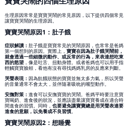
寶寶哭鬧的四個生理原因
生理原因常常是寶寶哭鬧的常見原因，以下提供四個常見
讓寶寶哭鬧的生理原因。
寶寶哭鬧原因1：肚子餓
症狀解讀：
肚子餓是寶寶常見的哭鬧原因，也常常是爸媽
第一個想到的原因。實際上，
寶寶在因為肚子餓哭鬧前，
就會透過一些細微的動作、或反常的行為，來表達想吃東
西的慾望
，像是吐舌、扭動身體。或者爸媽也可以用手指
輕觸寶寶臉頰，看他有沒有尋找媽媽乳房的反應來判斷。
哭聲表現：
因為飢餓狀態的寶寶並無太多力氣，所以哭聲
的音量通常不會太大，並伴隨著吸吮的嘴型動作。
安撫對策：
進食可以安撫寶寶的哭鬧。爸媽平時要注意寶
寶喝奶、進食後的狀況，並應該盡量讓寶寶養成在適合時
間進食的習慣。同時，
也要避免讓寶寶總是用哭聲表達要
進食的意願，以免養成不良習慣
。
寶寶哭鬧原因2：想睡覺