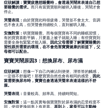
症狀解讀：寶寶疲憊想睡覺時，會透過哭鬧來表達自己想
要睡覺的需求。
而只有當寶寶順利被哄入睡後，哭鬧才會
停止。
哭聲表現：
由於寶寶此時很疲倦，哭聲並不會太大、音調
也不會太高，但哭聲會持續較久，直到被哄入睡。
安撫對策：
哄寶寶睡覺。而每個寶寶有不同的睡眠習慣，
有的寶寶喜歡平躺，只要蓋上被子就能入睡；有些寶寶則
需要全身包緊緊才能入睡。
因此父母需要了解寶寶睡覺的
習性跟所需要的環境，在不會危害寶寶健康的前提下，父
母都可以配合。
寶寶哭鬧原因3：想換尿布、尿布濕
症狀解讀：
想像一下自己內褲沾到便便、溼答答的觸感，
一定很不舒服吧！那麼寶寶自然也會有相同的感受，
因此
當需要換尿布時，寶寶也會透過哭聲來表達這樣的不舒
服。
哭聲表現：
音量較高、頻率高、持續時間短。
安撫對策：
這一點其實每個寶寶對於尿布濕的忍受程度不
同，使得更換頻率上有差異。
原則上，家長可以主動檢