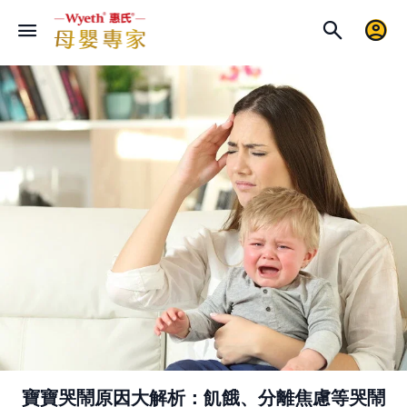
寶寶哭鬧原因大解析：飢餓、分離焦慮等哭鬧