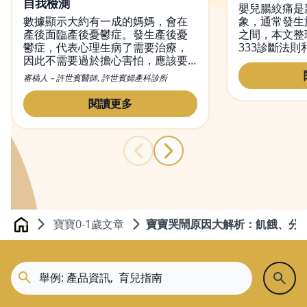
自我檢測
嬰兒腸絞痛是
數據顯示大約有一成的媽媽，會在
象，通常發生
產後面臨產後憂鬱症。發生產後憂
之間，本文整
鬱症，代表心理生病了需要治療，
333診斷法則
因此不需要過於擔心害怕，應該要
巧，幫助爸爸
正確面對產後憂鬱症，並尋求醫生
法，安心陪伴
審稿人 – 許世賓醫師, 許世賓婦產科診所
的專業治療。本文會帶你認識產後
憂鬱症的原因、症狀，即幫助你使
閱讀更多
用正確的方式自我檢測產後憂鬱。
寶寶0-1歲文章
寶寶哭鬧原因大解析：飢餓、分
Home