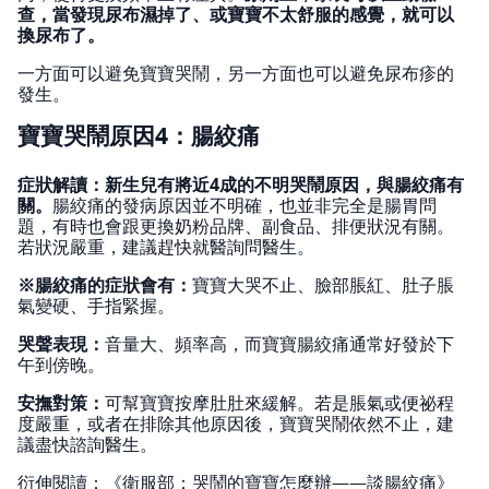
查，當發現尿布濕掉了、或寶寶不太舒服的感覺，就可以
換尿布了。
一方面可以避免寶寶哭鬧，另一方面也可以避免尿布疹的
發生。
寶寶哭鬧原因4：腸絞痛
症狀解讀：新生兒有將近4成的不明哭鬧原因，與腸絞痛有
關。
腸絞痛的發病原因並不明確，也並非完全是腸胃問
題，有時也會跟更換奶粉品牌、副食品、排便狀況有關。
若狀況嚴重，建議趕快就醫詢問醫生。
※腸絞痛的症狀會有：
寶寶大哭不止、臉部脹紅、肚子脹
氣變硬、手指緊握。
哭聲表現：
音量大、頻率高，而寶寶腸絞痛通常好發於下
午到傍晚。
安撫對策：
可幫寶寶按摩肚肚來緩解。若是脹氣或便祕程
度嚴重，或者在排除其他原因後，寶寶哭鬧依然不止，建
議盡快諮詢醫生。
衍伸閱讀：
《衛服部：哭鬧的寶寶怎麼辦——談腸絞痛》