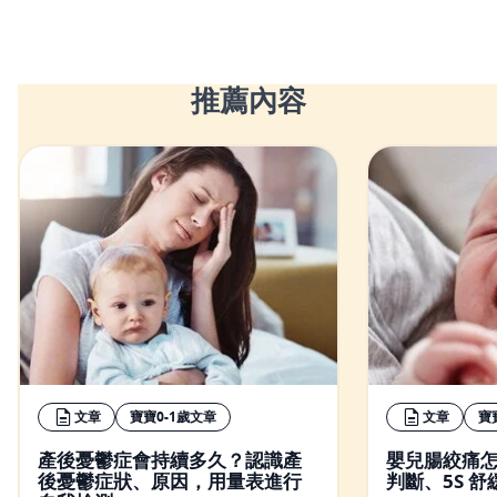
推薦內容
文章
寶寶0-1歲文章
文章
寶
產後憂鬱症會持續多久？認識產
嬰兒腸絞痛怎
後憂鬱症狀、原因，用量表進行
判斷、5S 