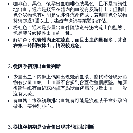
咖啡色、黑色：懷孕出血咖啡色或黑色，且不是持續性
地出血，通常是殘留在體內的血沒有及時排出；但咖啡
色分泌物也有可能是先兆性流產造成，若咖啡色分泌物
持續超過1週以上，建議盡快請專業醫師評估。
粉紅色：通常是少量出血伴隨陰道分泌物流出的型態，
也是屬於緩慢性出血的一種。
鮮紅色：
代表體內正在流血，而且出血的量很多，才會
在第一時間被排出，情況較危急。
從懷孕初期出血量判斷
少量出血：內褲上偶爾出現幾滴血漬、擦拭時發現分泌
物有少量血絲，出血量不會多到會蓋住整個護墊。如廁
後衛生紙有血絲或內褲有點狀血跡屬於少量出血，一般
沒有大礙。
有血塊：懷孕初期排出血塊有可能是流產或子宮外孕的
徵兆，要特別小心。
從懷孕初期是否合併出現其他症狀判斷