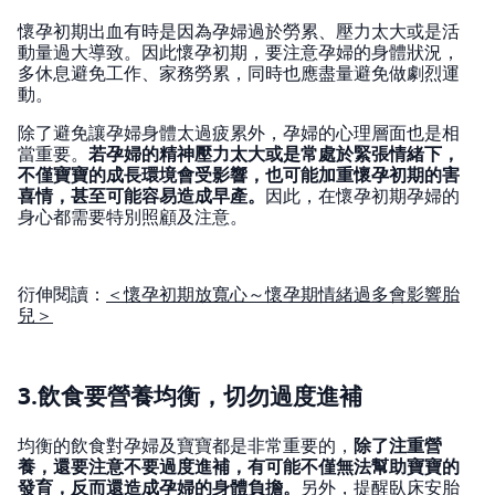
懷孕初期出血有時是因為孕婦過於勞累、壓力太大或是活
動量過大導致。因此懷孕初期，要注意孕婦的身體狀況，
多休息避免工作、家務勞累，同時也應盡量避免做劇烈運
動。
除了避免讓孕婦身體太過疲累外，孕婦的心理層面也是相
當重要。
若孕婦的精神壓力太大或是常處於緊張情緒下，
不僅寶寶的成長環境會受影響，也可能加重懷孕初期的害
喜情，甚至可能容易造成早產。
因此，在懷孕初期孕婦的
身心都需要特別照顧及注意。
衍伸閱讀：
＜懷孕初期放寬心～懷孕期情緒過多會影響胎
兒＞
3.飲食要營養均衡，切勿過度進補
均衡的飲食對孕婦及寶寶都是非常重要的，
除了注重營
養，還要注意不要過度進補，有可能不僅無法幫助寶寶的
發育，反而還造成孕婦的身體負擔。
另外，提醒臥床安胎