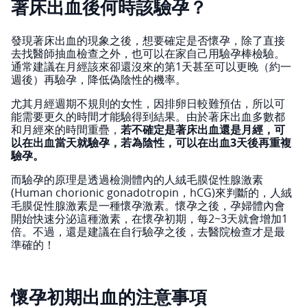
著床出血後何時該驗孕？
發現著床出血的現象之後，想要確定是否懷孕，除了直接
去找醫師抽血檢查之外，也可以在家自己用驗孕棒檢驗。
通常建議在月經該來卻還沒來的第1天甚至可以更晚（約一
週後）再驗孕，降低偽陰性的機率。
尤其月經週期不規則的女性，因排卵日較難預估，所以可
能需要更久的時間才能驗得到結果。由於著床出血多數都
和月經來的時間重疊，
若不確定是著床出血還是月經，可
以在出血當天就驗孕，若為陰性，可以在出血3天後再重複
驗孕。
而驗孕的原理是透過檢測體內的人絨毛膜促性腺激素
(Human chorionic gonadotropin，hCG)來判斷的，人絨
毛膜促性腺激素是一種懷孕激素。懷孕之後，孕婦體內會
開始快速分泌這種激素，在懷孕初期，每2~3天就會增加1
倍。不過，還是建議在自行驗孕之後，去醫院檢查才是最
準確的！
懷孕初期出血的注意事項