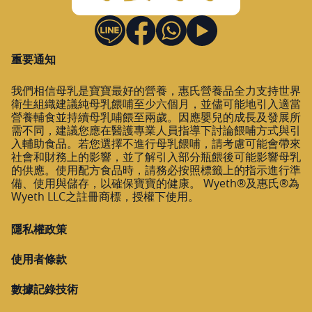
重要通知
我們相信母乳是寶寶最好的營養，惠氏營養品全力支持世界
衛生組織建議純母乳餵哺至少六個月，並儘可能地引入適當
營養輔食並持續母乳哺餵至兩歲。因應嬰兒的成長及發展所
需不同，建議您應在醫護專業人員指導下討論餵哺方式與引
入輔助食品。若您選擇不進行母乳餵哺，請考慮可能會帶來
社會和財務上的影響，並了解引入部分瓶餵後可能影響母乳
的供應。使用配方食品時，請務必按照標籤上的指示進行準
備、使用與儲存，以確保寶寶的健康。 Wyeth®及惠氏®為
Wyeth LLC之註冊商標，授權下使用。
隱私權政策
使用者條款
數據記錄技術