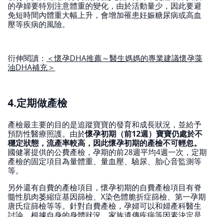
的孕婦要特別注意體重的變化，由於活動量少，因此要避
免短時間內體重大幅上升，會增加罹患妊娠糖尿病或高血
壓等疾病的風險。
衍伸閱讀：
＜懷孕DHA推薦～醫生媽媽的專業建議懷孕藻
油DHA補充＞
4.定期做產檢
產檢最主要的目的是追蹤寶寶的發育和成長狀況，並給予
預防性醫療照護。由於
懷孕初期（前12週）寶寶仍處於不
穩定狀態，流產率較高，因此懷孕初期的產檢不可輕忽。
國健署提供的公費產檢，孕期的前28週平均4週一次，定期
產檢的固定項目為量體重、量血壓、驗尿、胎心音監測等
等。
另外還有自費的產檢項目，懷孕初期的自費產檢項目有脊
髓性肌肉萎縮症基因篩檢、X染色體脆折症篩檢、第一孕期
唐氏症篩檢等等。針對自費產檢，孕婦可以和婦產科醫生
討論，根據自身的身體狀況、家族遺傳疾病等因素決定是