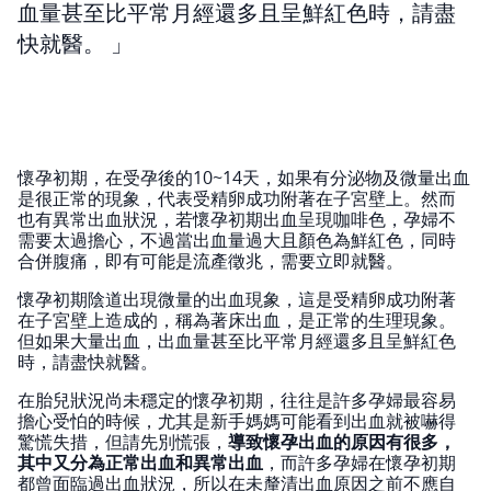
血量甚至比平常月經還多且呈鮮紅色時，請盡
快就醫。
懷孕初期，在受孕後的10~14天，如果有分泌物及微量出血
是很正常的現象，代表受精卵成功附著在子宮壁上。然而
也有異常出血狀況，若懷孕初期出血呈現咖啡色，孕婦不
需要太過擔心，不過當出血量過大且顏色為鮮紅色，同時
合併腹痛，即有可能是流產徵兆，需要立即就醫。
懷孕初期陰道出現微量的出血現象，這是受精卵成功附著
在子宮壁上造成的，稱為著床出血，是正常的生理現象。
但如果大量出血，出血量甚至比平常月經還多且呈鮮紅色
時，請盡快就醫。
在胎兒狀況尚未穩定的懷孕初期，往往是許多孕婦最容易
擔心受怕的時候，尤其是新手媽媽可能看到出血就被嚇得
驚慌失措，但請先別慌張，
導致懷孕出血的原因有很多，
其中又分為正常出血和異常出血
，而許多孕婦在懷孕初期
都曾面臨過出血狀況，所以在未釐清出血原因之前不應自