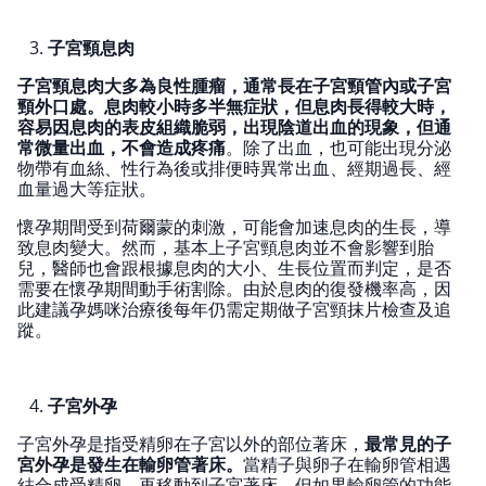
子宮頸息肉
子宮頸息肉大多為良性腫瘤，通常長在子宮頸管內或子宮
頸外口處。息肉較小時多半無症狀，但息肉長得較大時，
容易因息肉的表皮組織脆弱，出現陰道出血的現象，但通
常微量出血，不會造成疼痛
。除了出血，也可能出現分泌
物帶有血絲、性行為後或排便時異常出血、經期過長、經
血量過大等症狀。
懷孕期間受到荷爾蒙的刺激，可能會加速息肉的生長，導
致息肉變大。然而，基本上子宮頸息肉並不會影響到胎
兒，醫師也會跟根據息肉的大小、生長位置而判定，是否
需要在懷孕期間動手術割除。由於息肉的復發機率高，因
此建議孕媽咪治療後每年仍需定期做子宮頸抹片檢查及追
蹤。
子宮外孕
子宮外孕是指受精卵在子宮以外的部位著床，
最常見的子
宮外孕是發生在輸卵管著床。
當精子與卵子在輸卵管相遇
結合成受精卵，再移動到子宮著床，但如果輸卵管的功能