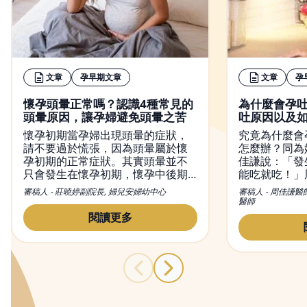
文章
孕早期文章
文章
孕
懷孕頭暈正常嗎？認識4種常見的
為什麼會孕
頭暈原因，讓孕婦避免頭暈之苦
吐原因以及
懷孕初期當孕婦出現頭暈的症狀，
究竟為什麼會
請不要過於慌張，因為頭暈屬於懷
怎麼辦？同為
孕初期的正常症狀。其實頭暈並不
佳謙說：「發
只會發生在懷孕初期，懷孕中後期
能吃就吃！」
也有可能出現頭暈現象。然而，造
初期孕吐經驗
審稿人 - 莊曉婷副院長, 婦兒安婦幼中心
審稿人 - 周佳謙醫
成懷孕頭暈的原因有很多種，從懷
和容易引起脹
醫師
孕初期到晚期都有可能出現頭暈的
量多餐的進食
閱讀更多
症狀，而改善頭暈的方法也不盡相
胃酸，舒緩孕
同，本文不僅會介紹頭暈的原因，
同時也會提供緩解懷孕頭暈的方
法。