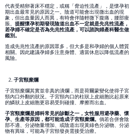
代表受精卵著床不穩定，或稱「脅迫性流產」，是懷孕初
期出血最常見的原因之一。陰道可能會出現微出血的現
象，但出血量因人而異，有時會伴隨輕微下腹痛，腰部痠
脹。
提醒懷孕初期發現陰道出血不一定就是先兆性流產，
若孕婦不確定是否為先兆性流產，可以諮詢婦產科醫生做
鑑別。
造成先兆性流產的原因眾多，但大多是和孕婦的個人體質
相關。因此建議孕婦多注意身體、適當休息以降低流產的
風險。
子宮頸糜爛
子宮頸糜爛其實並非真的潰爛，而是荷爾蒙變化使得子宮
頸內口外翻的狀況。子宮頸內口的柱狀上皮細胞比起原來
的鱗狀上皮細胞更容易受到碰撞、摩擦而出血。
子宮頸糜爛是婦科常見的診斷之一，女性服用避孕藥、懷
孕、生產等原因，都可能造成子宮頸糜爛。
倘若合併會陰
部不適、分泌物量增加、或陰道出現黃綠色分泌物、分泌
物有異味，可能為子宮頸發炎需接受治療。