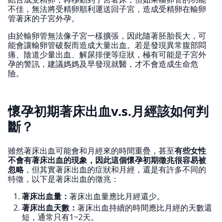
不佳，無法將受精卵順利運送回子宮，造成受精卵在輸卵
管著床的子宮外孕。
由於輸卵管無法像子宮一樣擴張，因此隨著胚胎長大，可
能會讓輸卵管破裂而造成大量出血。若是發現異常腹部悶
痛、陰道少量出血、解尿排便等症狀，極有可能是子宮外
孕的警訊，建議媽媽及早發現就醫，才不會造成生命危
險。
懷孕初期著床出血v.s.月經該如何判
斷？
雖然著床出血可能會和月經來的時間重疊，甚至
有些女性
不會有著床出血的現象，因此這個懷孕初期徵兆很容易被
忽略
，但其實著床出血的症狀和月經，還是有許多不同的
特徵，以下是著床出血的徵兆：
著床出血量：
著床出血量應比月經還少。
著床出血天數：
著床出血持續的時間應比月經的天數還
短，通常只有1~2天。