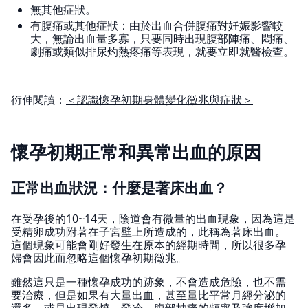
無其他症狀。
有腹痛或其他症狀：由於出血合併腹痛對妊娠影響較
大，無論出血量多寡，只要同時出現腹部陣痛、悶痛、
劇痛或類似排尿灼熱疼痛等表現，就要立即就醫檢查。
衍伸閱讀：
＜認識懷孕初期身體變化徵兆與症狀＞
懷孕初期正常和異常出血的原因
正常出血狀況：什麼是著床出血？
在受孕後的10~14天，陰道會有微量的出血現象，因為這是
受精卵成功附著在子宮壁上所造成的，此稱為著床出血。
這個現象可能會剛好發生在原本的經期時間，所以很多孕
婦會因此而忽略這個懷孕初期徵兆。
雖然這只是一種懷孕成功的跡象，不會造成危險，也不需
要治療，但是如果有大量出血，甚至量比平常月經分泌的
還多，或是出現發燒、發冷，腹部抽痛的頻率及強度增加