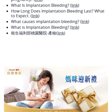
What Is Implantation Bleeding? (
link
)
How Long Does Implantation Bleeding Last? What
to Expect. (
link
)
What causes implantation bleeding? (
link
)
What is Implantation Bleeding? (
link
)
衛生福利部桃園醫院-產檢(
link
)