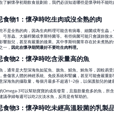
在了解懷孕初期飲食規劃前，我們必須知道哪些是懷孕時不能吃
忌食物1：懷孕時吃生肉或沒全熟的肉
吃不是全熟的肉，因為生肉料理可能含有病毒、細菌或寄生蟲，
、弓形蟲、大腸桿菌或李斯特菌等。有些病菌可能只會讓妳脫水
影響胎兒，甚至有嚴重的後果。其中李斯特菌常存在於未煮熟的
之一，
因此在懷孕期間最好不要吃生肉料理。
忌食物2：懷孕時吃含汞量高的魚
魚，通常是大型深海魚如鯊魚、旗魚、鯖魚、鮪魚等，因較易受
，會傷害人體的神經系統、免疫系統和腎臟，甚至可能會嚴重影
意深海魚的攝取量，每個月最多不超過1~2份，以保護胎兒的健
Omega-3可以幫助寶寶的成長發育，且脂肪量愈多的魚，所含O
建議孕婦每週可以吃2次淡水魚，反而是有幫助的。
忌食物3：懷孕時吃未經高溫殺菌的乳製