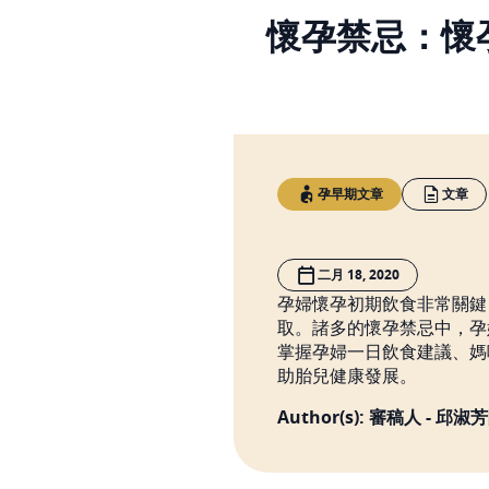
懷孕禁忌：懷
孕早期文章
文章
二月 18, 2020
孕婦懷孕初期飲食非常關鍵
取。諸多的懷孕禁忌中，孕
掌握孕婦一日飲食建議、媽
助胎兒健康發展。
Author(s): 審稿人 - 邱