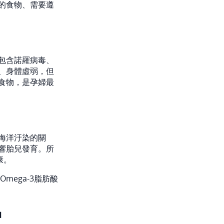
的食物、需要遵
包含諾羅病毒、
、身體虛弱，但
食物，是孕婦最
海洋汙染的關
響胎兒發育。所
康。
mega-3脂肪酸
品