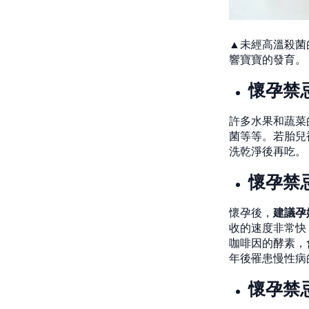
▲未經高溫殺菌
響寶寶的發育。
懷孕禁
許多水果和蔬菜
菌等等。若胎兒
洗乾淨後再吃。
懷孕禁
懷孕後，
建議孕
收的速度非常快
咖啡因的酵素，
年後罹患慢性病
懷孕禁