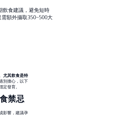
期飲食建議，避免短時
外攝取350~500大
。
尤其飲食是特
過別擔心，以下
穩定發育。
食禁忌
成影響，建議孕