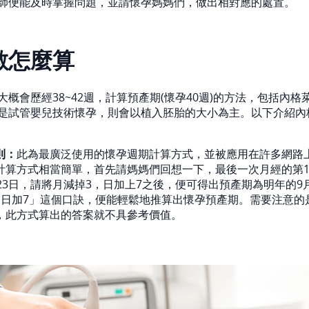
師便能及時掌握問題，並請懷孕媽媽們，做出相對應的處置。
數怎麼算
概會歷經38~42週，計算預產期(懷孕40週)的方法，包括內格
是試管嬰兒技術懷孕，則會以植入胚胎的大小為主。以下介紹內
則：
此為最廣泛使用的懷孕週期計算方式，並被應用在許多網路
計算方式相當簡單，首先請媽媽們回想一下，最後一次月經的第
23日，請將月減掉3，日加上7之後，便可得出預產期為明年的9
，日加7」這個口訣，便能輕鬆地推算出懷孕預產期。需要注意的
，此方式算出的答案就不具參考價值。