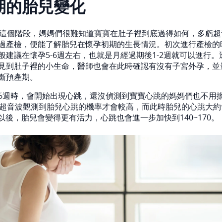
期的胎兒變化
前這個階段，媽媽們很難知道寶寶在肚子裡到底過得如何，多虧超
過產檢，便能了解胎兒在懷孕初期的生長情況。初次進行產檢的
般建議在懷孕5-6週左右，也就是月經過期後1-2週就可以進行
見到肚子裡的小生命，醫師也會在此時確認有沒有子宮外孕，並
斷預產期。
6週時，會開始出現心跳，還沒偵測到寶寶心跳的媽媽們也不用
用超音波觀測到胎兒心跳的機率才會較高，而此時胎兒的心跳大約
9週以後，胎兒會變得更有活力，心跳也會進一步加快到140~170。