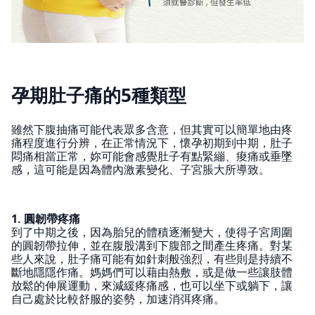
孕期肚子痛的5種類型
雖然下腹抽痛可能代表眾多含意，但其實可以簡單地由疼
痛程度進行分辨，在正常情況下，懷孕初期到中期，肚子
悶痛相當正常，妳可能會感覺肚子有點緊繃、痠痛或垂墜
感，這可能是因為體內激素變化、子宮脹大所導致。
1. 圓韌帶疼痛
到了中期之後，因為胎兒的體積逐漸變大，使得子宮周圍
的圓韌帶拉伸，並在腹股溝到下腹部之間產生疼痛。對某
些人來說，肚子痛可能有如針刺般強烈，有些則是持續不
斷地隱隱作痛。媽媽們可以藉由熱敷，或是做一些讓肢體
放鬆的伸展運動，來減緩疼痛感，也可以坐下或躺下，讓
自己處於比較舒服的姿勢，加速消弭疼痛。