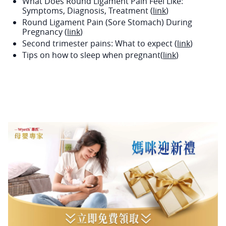
What Does Round Ligament Pain Feel Like:
Symptoms, Diagnosis, Treatment (
link
)
Round Ligament Pain (Sore Stomach) During
Pregnancy (
link
)
Second trimester pains: What to expect (
link
)
Tips on how to sleep when pregnant(
link
)