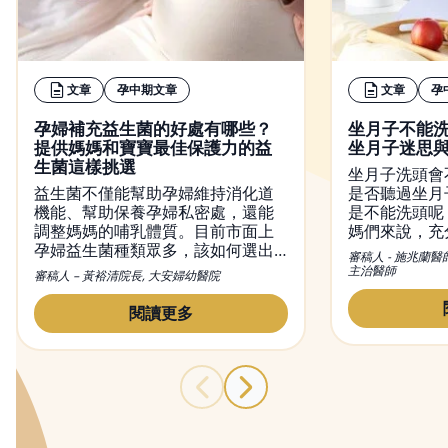
文章
孕中期文章
文章
孕
孕婦補充益生菌的好處有哪些？
坐月子不能
提供媽媽和寶寶最佳保護力的益
坐月子迷思
生菌這樣挑選
坐月子洗頭會
益生菌不僅能幫助孕婦維持消化道
是否聽過坐月
機能、幫助保養孕婦私密處，還能
是不能洗頭呢
調整媽媽的哺乳體質。目前市面上
媽們來說，充
孕婦益生菌種類眾多，該如何選出
不可或缺的，
審稿人 - 施兆蘭醫
適合的益生菌？又該何時吃益生
觀念，便是希
主治醫師
審稿人 – 黃裕清院長, 大安婦幼醫院
菌？本文將會介紹益生菌對孕婦的
內好好休息恢
功效，吃益生菌正確的方法及時
變，觀念也不
閱讀更多
間，並提供挑益生菌的小撇步。
月子洗頭的問
與禁忌，幫媽