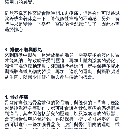
縮用力的感覺。
雖然不像真性宮縮會隨時間加劇疼痛，但是妳也可以嘗試
躺著或坐著休息一下，降低假性宮縮的不適感，另外，有
時候只是變換一下姿勢，宮縮的情況就消失了，因此不需
過於擔心。
3. 排便不順與脹氣
來到懷孕中期後，逐漸成長的胎兒，需要更多的腹內位置
才能容納，導致腸子受到壓迫，再加上體內激素的變化，
減慢了腸道蠕動速度，建議懷孕媽媽們一定要保持多喝水
與攝取高纖食物的習慣，再加上適度的運動，與攝取腸道
益生菌，以減少排便不順與產生痔瘡的機會。
4. 骨盆疼痛
骨盆疼痛包括骨盆前側的恥骨痛，與後側的下背痛，走路
或是睡覺翻身等動作，都可能會讓有骨盆疼痛的媽媽們感
到痛苦，其主因包括胎兒的壓迫，以及激素造成的影響，
會使得骨盆與恥骨鬆弛，難以保持平衡，並引起疼痛。建
議可以進行一些加強骨盆底、腹部與臀部肌肉的運動，或