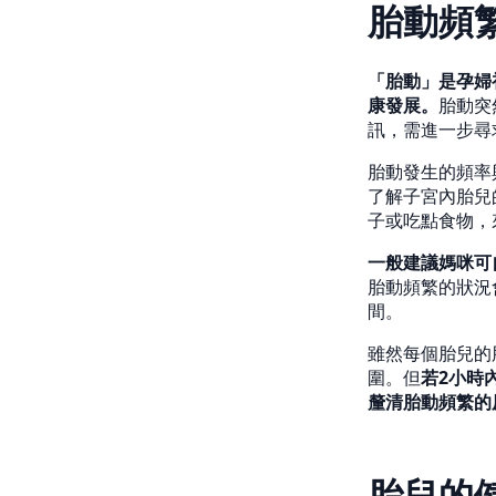
胎動頻
「胎動」是孕婦
康發展。
胎動突
訊，需進一步尋
胎動發生的頻率
了解子宮內胎兒
子或吃點食物，
一般建議媽咪可
胎動頻繁的狀況
間。
雖然每個胎兒的
圍。但
若2小時
釐清胎動頻繁的
胎兒的