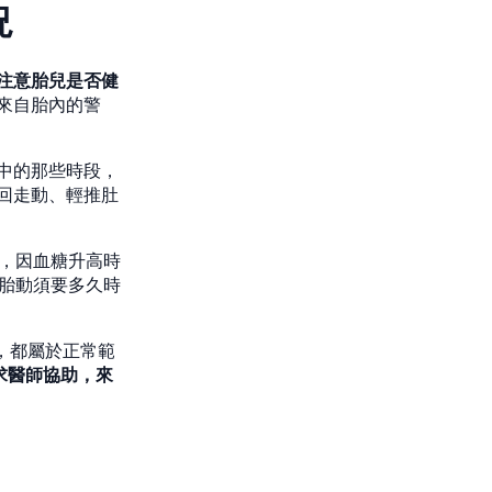
況
注意胎兒是否健
來自胎內的警
中的那些時段，
回走動、輕推肚
，因血糖升高時
次胎動須要多久時
，都屬於正常範
求醫師協助，來