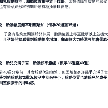
胎兒胎動較弱，胎動位置集中於下腹部。
因類似腸胃蠕動的感覺
也有些孕婦形容初期胎動有種搔癢肚皮感。
段：胎動幅度頻率明顯增加（懷孕20週至35週）
5週，子宮有足夠空間讓胎兒伸展，胎動位置上移至肚臍以上並擴大
。且
孕婦開始感覺到胎動幅度增加，翻滾較大力時還可能會帶給
段：胎兒充滿子宮，胎動頻率趨緩（懷孕36週至40週）
週到40週分娩前，其實胎動仍顯頻繁，但因胎兒身形幾乎充滿子
受到的胎動頻繁狀況較孕中期來得小，胎動位置也隨胎兒的成長
到整個腹部的律動感。