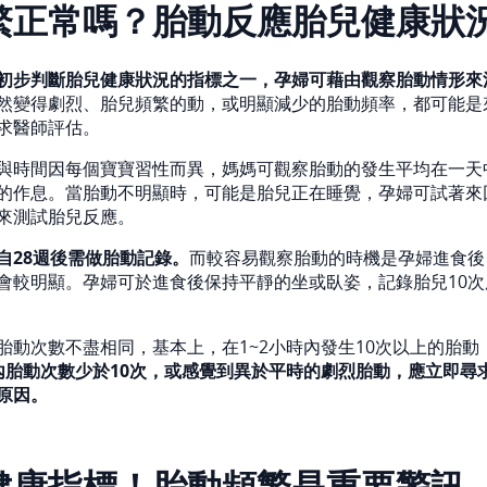
繁正常嗎？胎動反應胎兒健康狀
初步判斷胎兒健康狀況的指標之一，孕婦可藉由觀察胎動情形來
然變得劇烈、胎兒頻繁的動，或明顯減少的胎動頻率，都可能是
求醫師評估。
與時間因每個寶寶習性而異，媽媽可觀察胎動的發生平均在一天
的作息。當胎動不明顯時，可能是胎兒正在睡覺，孕婦可試著來
來測試胎兒反應。
自28週後需做胎動記錄。
而較容易觀察胎動的時機是孕婦進食後
會較明顯。孕婦可於進食後保持平靜的坐或臥姿，記錄胎兒10
胎動次數不盡相同，基本上，在1~2小時內發生10次以上的胎動
內胎動次數少於10次，或感覺到異於平時的劇烈胎動，應立即尋
原因。
健康指標！胎動頻繁是重要警訊