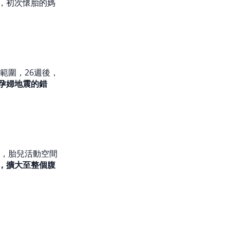
，初次懷胎的媽
範圍，26週後，
孕婦地震的錯
宮，胎兒活動空間
，擴大至整個腹