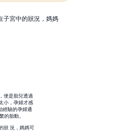
在子宮中的狀況，媽媽
，便是胎兒透過
太小，孕婦才感
胎經驗的孕婦通
繁的胎動。
的狀 況，媽媽可