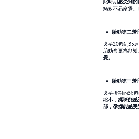
此時期
感受到的
媽多不易察覺。
胎動第二階
懷孕20週到3
胎動會更為頻繁
覺。
胎動第三階
懷孕後期的36
縮小，
媽咪能感
部，孕婦能感受