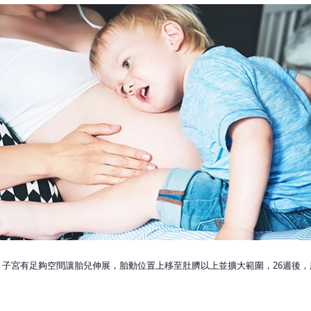
週，子宮有足夠空間讓胎兒伸展，胎動位置上移至肚臍以上並擴大範圍，26週後