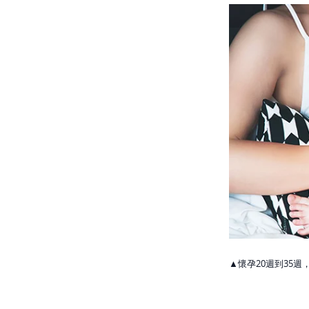
▲懷孕20週到35