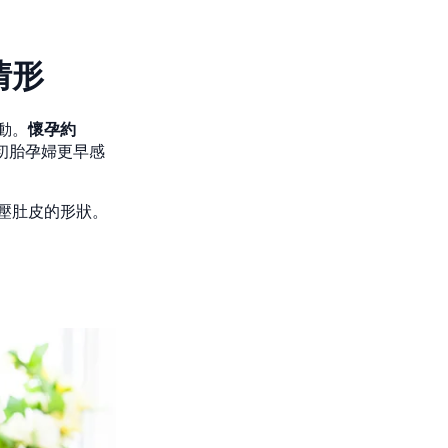
情形
動。
懷孕約
初胎孕婦更早感
壓肚皮的形狀。