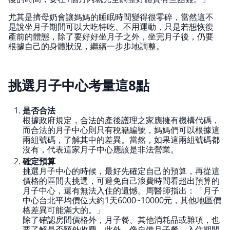
尤其是擠母奶會讓媽媽的睡眠時間變得很零碎，當然這不
是說坐月子期間可以大吃特吃、不用運動，只是若想恢復
產前的體態，除了要好好坐月子之外，坐完月子後，仍要
根據自己的身體狀況，繼續一步步地調整。
挑選月子中心考量這8點
是否合法
根據政府規定，合法的產後護理之家應擁有機構代碼，
而合法的月子中心則只有稅籍編號，媽媽們可以根據這
兩組號碼，了解其中的差異。當然，如果這兩組號碼都
沒有，代表這家月子中心應該是非法營業。
確定預算
挑選月子中心的時候，最好先確定自己的預算，再從這
價格的區間去挑選，可避免自己浪費時間看超出預算的
月子中心，還有無法入住的遺憾。周醫師指出：「月子
中心台北平均價位大約1天6000~10000元，其他地區價
格差異可能滿大的。」
除了確認房間價格外，月子餐、其他消耗品或雜項，也
要了解是否額外收費。此外，像自備月子餐、入住期間