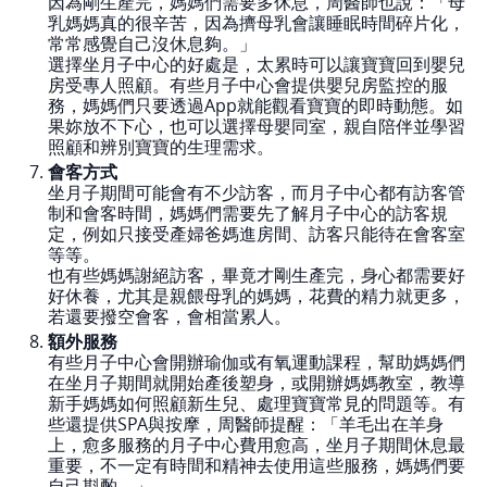
因為剛生產完，媽媽們需要多休息，周醫師也說：「母
乳媽媽真的很辛苦，因為擠母乳會讓睡眠時間碎片化，
常常感覺自己沒休息夠。」
選擇坐月子中心的好處是，太累時可以讓寶寶回到嬰兒
房受專人照顧。有些月子中心會提供嬰兒房監控的服
務，媽媽們只要透過App就能觀看寶寶的即時動態。如
果妳放不下心，也可以選擇母嬰同室，親自陪伴並學習
照顧和辨別寶寶的生理需求。
會客方式
坐月子期間可能會有不少訪客，而月子中心都有訪客管
制和會客時間，媽媽們需要先了解月子中心的訪客規
定，例如只接受產婦爸媽進房間、訪客只能待在會客室
等等。
也有些媽媽謝絕訪客，畢竟才剛生產完，身心都需要好
好休養，尤其是親餵母乳的媽媽，花費的精力就更多，
若還要撥空會客，會相當累人。
額外服務
有些月子中心會開辦瑜伽或有氧運動課程，幫助媽媽們
在坐月子期間就開始產後塑身，或開辦媽媽教室，教導
新手媽媽如何照顧新生兒、處理寶寶常見的問題等。有
些還提供SPA與按摩，周醫師提醒：「羊毛出在羊身
上，愈多服務的月子中心費用愈高，坐月子期間休息最
重要，不一定有時間和精神去使用這些服務，媽媽們要
自己斟酌。」