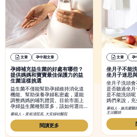
文章
孕中期文章
文章
孕
孕婦補充益生菌的好處有哪些？
坐月子不能
提供媽媽和寶寶最佳保護力的益
坐月子迷思
生菌這樣挑選
坐月子洗頭會
益生菌不僅能幫助孕婦維持消化道
是否聽過坐月
機能、幫助保養孕婦私密處，還能
是不能洗頭呢
調整媽媽的哺乳體質。目前市面上
媽們來說，充
孕婦益生菌種類眾多，該如何選出
不可或缺的，
審稿人 - 施兆蘭醫
適合的益生菌？又該何時吃益生
觀念，便是希
主治醫師
審稿人 – 黃裕清院長, 大安婦幼醫院
菌？本文將會介紹益生菌對孕婦的
內好好休息恢
功效，吃益生菌正確的方法及時
變，觀念也不
閱讀更多
間，並提供挑益生菌的小撇步。
月子洗頭的問
與禁忌，幫媽