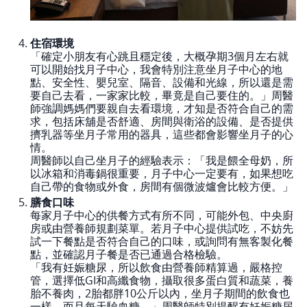
住宿環境
「確定小朋友有心跳且穩定後，大概孕期3個月左右就
可以開始找月子中心，我會特別注意坐月子中心的地
點、安全性、嬰兒室、隔音、設備和光線，所以還是需
要自己去看，一家家比較，畢竟是自己要住的。」周醫
師強調媽媽們要親自去看環境，才知是否符合自己的需
求，包括床舖是否舒適、房間與衛浴的設備、是否提供
擠乳器等坐月子常用的器具，這些都會影響坐月子的心
情。
周醫師以自己坐月子的經驗表示：「我是餵全母奶，所
以冰箱和消毒鍋很重要，月子中心一定要有，如果想吃
自己帶的食物或外食，房間有個微波爐會比較方便。」
膳食口味
每家月子中心的供餐方式有所不同，可能外包、中央廚
房或由營養師規劃菜單。若月子中心提供試吃，不妨先
試一下餐點是否符合自己的口味，或詢問有無客製化餐
點，並確認月子餐是否已通過合格檢驗。
「我有妊娠糖尿，所以飲食由營養師精算過，嚴格控
管，選擇低GI和高纖食物，攝取很多蛋白質和蔬菜，養
胎不養肉，2胎都胖10公斤以內，坐月子期間的飲食也
一樣，而且每天驗血糖。」周醫師特別提醒有妊娠糖尿