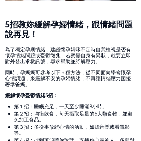
5招教妳緩解孕婦情緒，跟情緒問題
說再見！
為了穩定孕期情緒，建議懷孕媽咪不定時自我檢視是否有
懷孕情緒問題或憂鬱徵兆，若察覺自身有異狀，就要立即
對外發出求救訊號，尋求幫助並紓解壓力。
同時，孕媽媽可參考以下５種方法，從不同面向學會懷孕
心情調適，來緩解不安的孕婦情緒，不再讓情緖壓力困擾
著準爸媽。
緩解懷孕憂鬱情緒5招：
第１招：睡眠充足，一天至少睡滿8小時。
第２招：均衡飲食，每天攝取足量的6大類食物，並避
免加工食品。
第３招：多從事放鬆心情的活動，如聽音樂或看電影
等。
第４招：找到可傾聽你說話、支持你心靈的人，多跟對