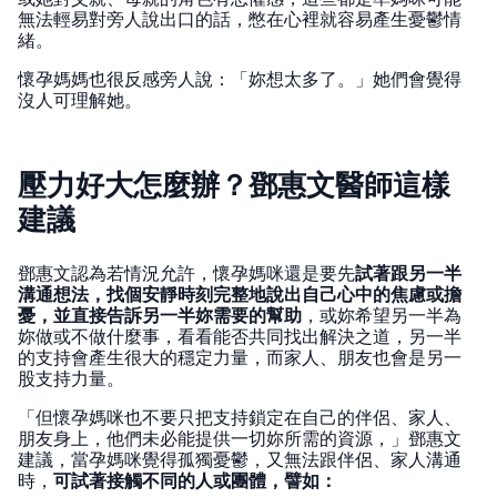
無法輕易對旁人說出口的話，憋在心裡就容易產生憂鬱情
緒。
懷孕媽媽也很反感旁人說：「妳想太多了。」她們會覺得
沒人可理解她。
壓力好大怎麼辦？鄧惠文醫師這樣
建議
鄧惠文認為若情況允許，懷孕媽咪還是要先
試著跟另一半
溝通想法，找個安靜時刻完整地說出自己心中的焦慮或擔
憂，並直接告訴另一半妳需要的幫助
，或妳希望另一半為
妳做或不做什麼事，看看能否共同找出解決之道，另一半
的支持會產生很大的穩定力量，而家人、朋友也會是另一
股支持力量。
「但懷孕媽咪也不要只把支持鎖定在自己的伴侶、家人、
朋友身上，他們未必能提供一切妳所需的資源，」鄧惠文
建議，當孕媽咪覺得孤獨憂鬱，又無法跟伴侶、家人溝通
時，
可試著接觸不同的人或團體，譬如：