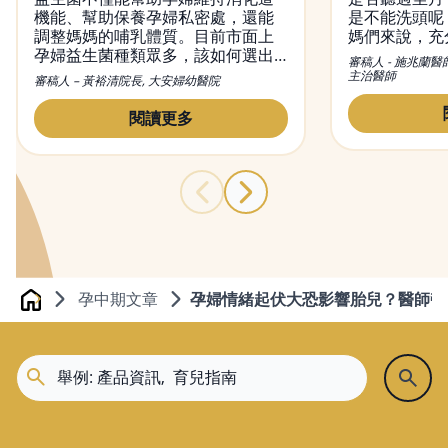
機能、幫助保養孕婦私密處，還能
是不能洗頭呢
調整媽媽的哺乳體質。目前市面上
媽們來說，充
孕婦益生菌種類眾多，該如何選出
不可或缺的，
審稿人 - 施兆蘭醫
適合的益生菌？又該何時吃益生
觀念，便是希
主治醫師
審稿人 – 黃裕清院長, 大安婦幼醫院
菌？本文將會介紹益生菌對孕婦的
內好好休息恢
功效，吃益生菌正確的方法及時
變，觀念也不
閱讀更多
間，並提供挑益生菌的小撇步。
月子洗頭的問
與禁忌，幫媽
孕中期文章
孕婦情緒起伏大恐影響胎兒？醫師帶
Home