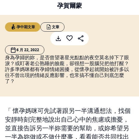
孕賀爾蒙
孕中期文章
文章
6 月 22, 2022
身為孕婦的妳，是否曾望著星光點點的夜空莫名掉下了眼
淚？或盯著老公熟睡的臉龐，卻很想一股腦兒把他打醒？
許多準媽咪都有孕婦情緒困擾，從懷孕起就開始被許多以
往不曾出現的情緒反應影響，也常搞不懂自己到底怎麼
了？
懷孕媽咪可先試著跟另一半溝通想法，找個
安靜時刻完整地說出自己心中的焦慮或擔憂，
並直接告訴另一半妳需要的幫助，或妳希望另
一半為妳做或不做什麼事，看看能否共同找出