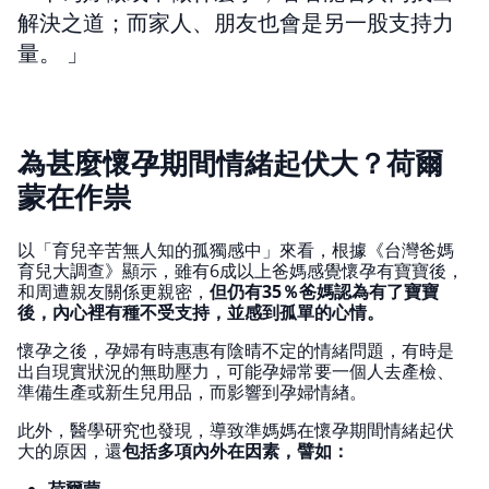
解決之道；而家人、朋友也會是另一股支持力
量。
為甚麼懷孕期間情緒起伏大？荷爾
蒙在作祟
以「育兒辛苦無人知的孤獨感中」來看，根據《台灣爸媽
育兒大調查》顯示，雖有6成以上爸媽感覺懷孕有寶寶後，
和周遭親友關係更親密，
但仍有35％爸媽認為有了寶寶
後，內心裡有種不受支持，並感到孤單的心情。
懷孕之後，孕婦有時惠惠有陰晴不定的情緒問題，有時是
出自現實狀況的無助壓力，可能孕婦常要一個人去產檢、
準備生產或新生兒用品，而影響到孕婦情緖。
此外，醫學研究也發現，導致準媽媽在懷孕期間情緒起伏
大的原因，還
包括多項內外在因素，譬如：
荷爾蒙