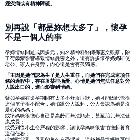
經疾病或有精神障礙。
別再說「都是妳想太多了」，懷孕
不是一個人的事
孕婦情緒問題成因多元，知名精神科醫師鄧惠文觀察，除
了荷爾蒙影響導致情緒憂鬱之外，還有許多懷孕媽媽即使
老公、家人在身旁，內心還是會有孤獨感。
「主因是她們認為生子是人生重任，而她們在完成這項任
務的過程中，存在著某些擔憂、心情是她們無法任意對旁
人說出口的，進而影響到情緒。」
譬如孕婦在懷孕期間有太多不舒服症狀，她可能因此覺得
這個孩子很不配合，她怕跟旁人說起，旁人會認為她是沒
愛心的媽媽；
或準媽咪很擔心自己是高齡而無法順產，甚至胎兒無法健
康成長；
或受到從小生命歷程的影響，讓懷孕媽咪很害怕擔起養育
這個任務；
或她對父親、母親的角色有恐懼感，這些都是準媽咪可能