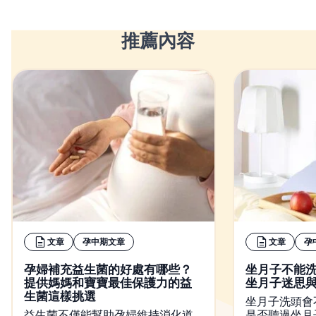
推薦內容
文章
孕中期文章
文章
孕
孕婦補充益生菌的好處有哪些？
坐月子不能
提供媽媽和寶寶最佳保護力的益
坐月子迷思
生菌這樣挑選
坐月子洗頭會
益生菌不僅能幫助孕婦維持消化道
是否聽過坐月