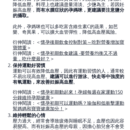
降低血壓。料理上也建議盡量清淡、少鹽為主，若因妊
娠高血壓，
而有水腫症狀的孕媽咪，更建議要注意鹽分
的攝取。
此外，孕媽咪也可以多吃富含維生素C的蔬果，如芭
樂、奇異果，可以擴大血管彈性，降低高血壓風險。
衍伸閱讀：＜
懷孕後期飲食控制對策～吃對營養增加寶
寶體重
＞
衍伸閱讀：＜
懷孕初期飲食建議 -要營養均衡又不過
量，吃什麼最好？
＞
保持運動好習慣
運動可以有效降低血壓，因此有運動習慣的人，通常較
不易出現高血壓。
建議可以進行游泳、快走等中強度的
有氧運動，來改善妊娠高血壓
。
衍伸閱讀：＜
懷孕初期動起來！孕婦每週在家運動150
分鐘維持孕期健康
＞
衍伸閱讀：＜
懷孕初期可以運動嗎？瑜伽和低衝擊運動
幫媽媽和寶寶健康加分！
＞
維持輕鬆的心情
壓力過大，經常會導致疲倦與睡眠不足，血壓也因此容
易變高。而有妊娠高血壓的母親，因擔心胎兒會不會受