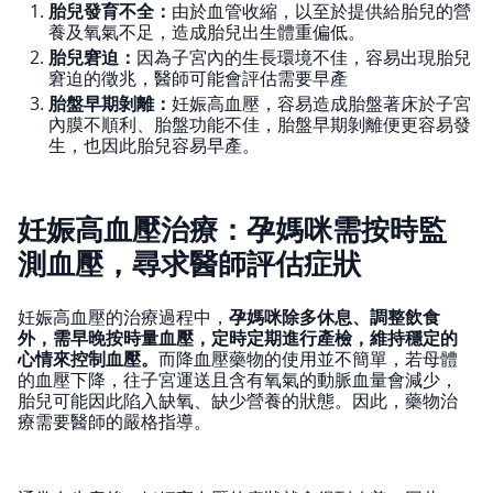
胎兒發育不全：
由於血管收縮，以至於提供給胎兒的營
養及氧氣不足，造成胎兒出生體重偏低。
胎兒窘迫：
因為子宮內的生長環境不佳，容易出現胎兒
窘迫的徵兆，醫師可能會評估需要早產
胎盤早期剝離：
妊娠高血壓，容易造成胎盤著床於子宮
內膜不順利、胎盤功能不佳，胎盤早期剝離便更容易發
生，也因此胎兒容易早產。
妊娠高血壓治療：孕媽咪需按時監
測血壓，尋求醫師評估症狀
妊娠高血壓的治療過程中，
孕媽咪除多休息、調整飲食
外，需早晚按時量血壓，定時定期進行產檢，維持穩定的
心情來控制血壓。
而降血壓藥物的使用並不簡單，若母體
的血壓下降，往子宮運送且含有氧氣的動脈血量會減少，
胎兒可能因此陷入缺氧、缺少營養的狀態。因此，藥物治
療需要醫師的嚴格指導。