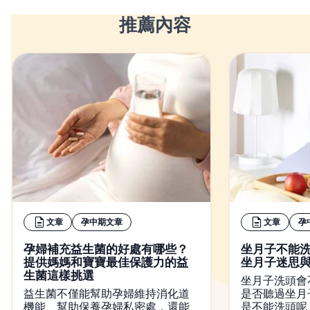
推薦內容
文章
孕中期文章
文章
孕
孕婦補充益生菌的好處有哪些？
坐月子不能
提供媽媽和寶寶最佳保護力的益
坐月子迷思
生菌這樣挑選
坐月子洗頭會
益生菌不僅能幫助孕婦維持消化道
是否聽過坐月
機能、幫助保養孕婦私密處，還能
是不能洗頭呢