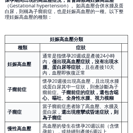
（Gestational hypertension）。如高血壓合併水腫及蛋
白尿，則稱為子癇前症，也是妊娠高血壓的一種。以下整
理妊娠高血壓的種類：
妊娠高血壓分類
種類
症狀
通常是指懷孕20週或是產後24小時
內，
僅出現高血壓症狀，沒有出現水
妊娠高血壓
腫、蛋白尿等症狀
，且在產後10天
內，血壓即恢復正常
懷孕20週後出現高血壓，且出現水腫
或蛋白尿其中一症狀，則會診斷為子
子癇前症
癇前症。
子癇前症的症狀，還包含噁
心、嘔吐、全身性水腫、視力模糊
當子癇前症患者除了高血壓、水腫及
子癇症
蛋白尿，
還出現痙攣或昏迷症狀，則
為子癇症
高血壓的發生在懷孕20週以前（含懷
慢性高血壓
孕前），或持續到產後6週以上