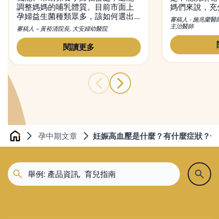
調整媽媽的哺乳體質。目前市面上
媽們來說，充
孕婦益生菌種類眾多，該如何選出
不可或缺的，
審稿人 - 施兆蘭醫
適合的益生菌？又該何時吃益生
觀念，便是希
主治醫師
審稿人 – 黃裕清院長, 大安婦幼醫院
菌？本文將會介紹益生菌對孕婦的
內好好休息恢
功效，吃益生菌正確的方法及時
變，觀念也不
閱讀更多
間，並提供挑益生菌的小撇步。
月子洗頭的問
與禁忌，幫媽
孕中期文章
妊娠高血壓是什麼？有什麼症狀？做
Home