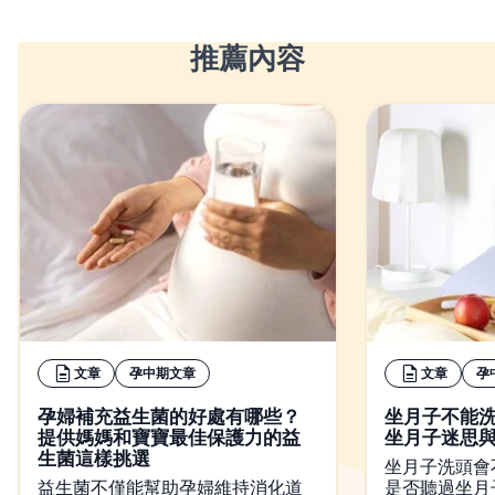
推薦內容
文章
孕中期文章
文章
孕
孕婦補充益生菌的好處有哪些？
坐月子不能
提供媽媽和寶寶最佳保護力的益
坐月子迷思
生菌這樣挑選
坐月子洗頭會
益生菌不僅能幫助孕婦維持消化道
是否聽過坐月