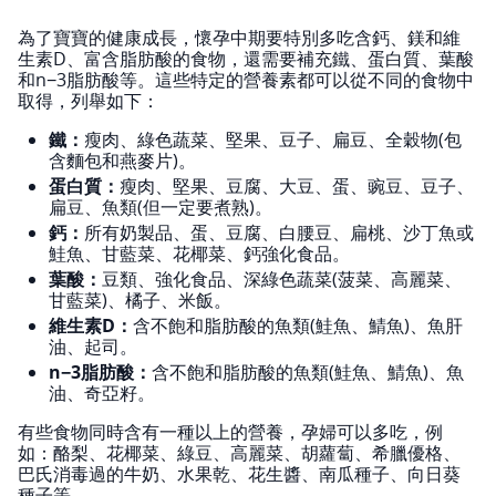
為了寶寶的健康成長，懷孕中期要特別多吃含鈣、鎂和維
生素D、富含脂肪酸的食物，還需要補充鐵、蛋白質、葉酸
和n−3脂肪酸等。這些特定的營養素都可以從不同的食物中
取得，列舉如下：
鐵：
瘦肉、綠色蔬菜、堅果、豆子、扁豆、全穀物(包
含麵包和燕麥片)。
蛋白質：
瘦肉、堅果、豆腐、大豆、蛋、豌豆、豆子、
扁豆、魚類(但一定要煮熟)。
鈣：
所有奶製品、蛋、豆腐、白腰豆、扁桃、沙丁魚或
鮭魚、甘藍菜、花椰菜、鈣強化食品。
葉酸：
豆類、強化食品、深綠色蔬菜(菠菜、高麗菜、
甘藍菜)、橘子、米飯。
維生素D：
含不飽和脂肪酸的魚類(鮭魚、鯖魚)、魚肝
油、起司。
n−3脂肪酸：
含不飽和脂肪酸的魚類(鮭魚、鯖魚)、魚
油、奇亞籽。
有些食物同時含有一種以上的營養，孕婦可以多吃，例
如：酪梨、花椰菜、綠豆、高麗菜、胡蘿蔔、希臘優格、
巴氏消毒過的牛奶、水果乾、花生醬、南瓜種子、向日葵
種子等。