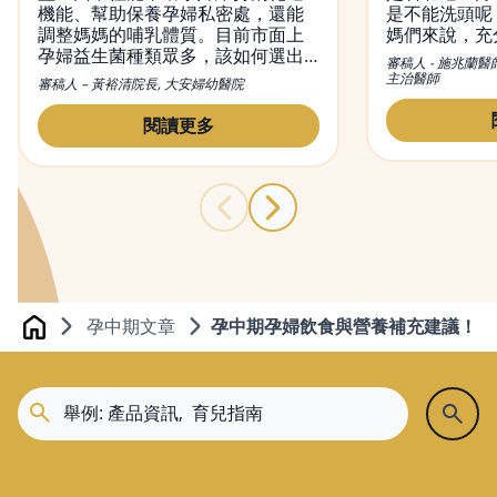
機能、幫助保養孕婦私密處，還能
是不能洗頭呢
調整媽媽的哺乳體質。目前市面上
媽們來說，充
孕婦益生菌種類眾多，該如何選出
不可或缺的，
審稿人 - 施兆蘭醫
適合的益生菌？又該何時吃益生
觀念，便是希
主治醫師
審稿人 – 黃裕清院長, 大安婦幼醫院
菌？本文將會介紹益生菌對孕婦的
內好好休息恢
功效，吃益生菌正確的方法及時
變，觀念也不
閱讀更多
間，並提供挑益生菌的小撇步。
月子洗頭的問
與禁忌，幫媽
孕中期文章
孕中期孕婦飲食與營養補充建議！
Home